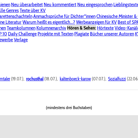
hienen
Neu überarbeitet
Neu kommentiert
Neu eingesprochen
Lieblingstext
-Board"
lle Genres
Bereich "Literatur & Schreiberei"
Texte über KV
Bereich "Allgemeines, Dies & Das"
arettenschachteln
Anmachsprüche für Dichter*innen
Chinesische Minister &
ine Literatur
 KV
Unsere Spenderliste
Warum heißt es eigentlich...?
Alle Wege führen zu KV
Werbeanzeigen für KV
Passwort vergessen?
Best of S
nen
Teamkolumnen
Kolumnenarchiv
Hören & Sehen:
Hörtexte
Video-Kanäl
er
P 10
Stalking
Daily Challenge
Datenschutzerklärung
Projekte mit Texten
Impressum
Plagiate
Bücher unserer Autoren
K
bewerbe
Verlage
rntaler
(19.07.),
rochusthal
(18.07.),
kaltenboeck-karow
(07.07.),
Sozialfuzzi
(22.06
(mindestens drei Buchstaben)