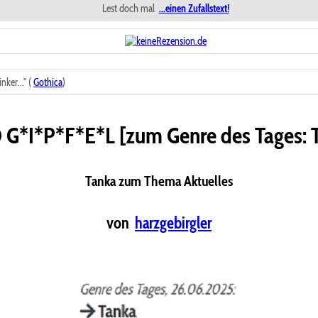
Lest doch mal
...einen Zufallstext!
ker..." (
Gothica
)
G*I*P*F*E*L [zum Genre des Tages: 
Tanka zum Thema Aktuelles
von
harzgebirgler