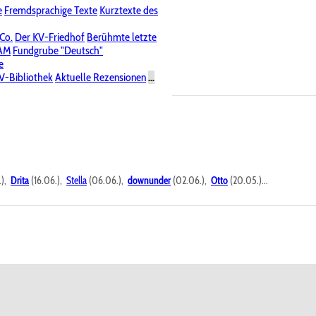
e
Fremdsprachige Texte
Kurztexte des
Nichtöffentliche Foren
 Co.
Der KV-Friedhof
Berühmte letzte
PAM
Fundgrube "Deutsch"
e
V-Bibliothek
Aktuelle Rezensionen
...
.),
Drita
(16.06.),
Stella
(06.06.),
downunder
(02.06.),
Otto
(20.05.)...