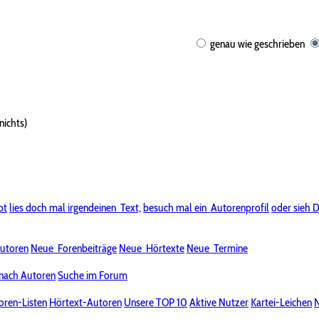
genau wie geschrieben
nichts)
bt
lies doch mal irgendeinen
Text,
besuch mal ein
Autorenprofil
oder sieh D
utoren
Neue
Forenbeiträge
Neue
Hörtexte
Neue
Termine
nach Autoren
Suche im Forum
oren-Listen
Hörtext-Autoren
Unsere TOP 10
Aktive Nutzer
Kartei-Leichen
N