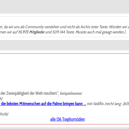
der, da wir uns als Community verstehen und nicht als Archiv toter Texte. Würden wir 
ämen wir auf
15.973 Mitglieder
und 509.144 Texte. Musste auch mal gesagt werden.)
r Zwiespältigkeit der Welt resultiert.",
beispielsweise:
6)
 die liebsten Mitmenschen auf die Palme bringen kann ...
von tastifix
(recht lang: 261
frufe)
alle 136 Tragikomödien