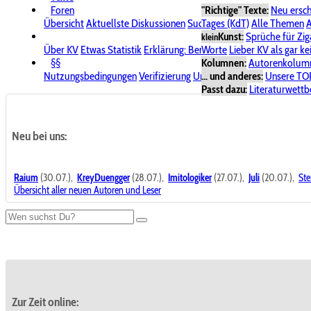
Foren
"Richtige" Texte:
Neu ersc
Übersicht
Aktuellste Diskussionen
Suche im Forum
Tages (KdT)
Alle Themen
Bereich "KV
A
Kunst:
Sprüche für Zig
klein
Über KV
Etwas Statistik
Erklärung: Benutzersymbole
Worte
Lieber KV als gar ke
Spende für
§§
Kolumnen:
Autorenkolum
Nutzungsbedingungen
Verifizierung
Urheberrecht
... und anderes:
Avatare & Bild
Unsere TO
Passt dazu:
Literaturwett
Neu bei uns:
Raium
(30.07.),
KreyDuengger
(28.07.),
Imitologiker
(27.07.),
Juli
(20.07.),
Ste
Übersicht aller neuen Autoren und Leser
Zur Zeit online: