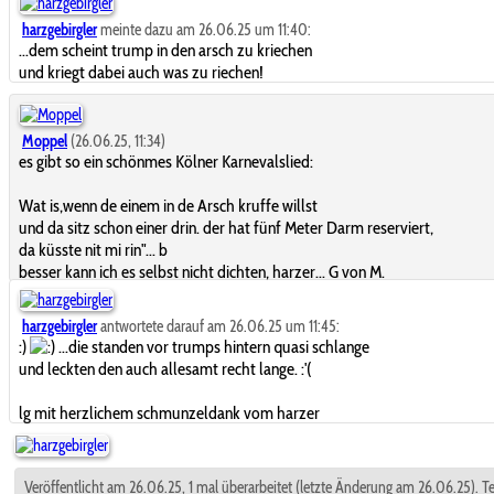
harzgebirgler
meinte dazu am 26.06.25 um 11:40:
...dem scheint trump in den arsch zu kriechen
und kriegt dabei auch was zu riechen!
Moppel
(26.06.25, 11:34)
es gibt so ein schönmes Kölner Karnevalslied:
Wat is,wenn de einem in de Arsch kruffe willst
und da sitz schon einer drin. der hat fünf Meter Darm reserviert,
da küsste nit mi rin"... b
besser kann ich es selbst nicht dichten, harzer... G von M.
harzgebirgler
antwortete darauf am 26.06.25 um 11:45:
:)
...die standen vor trumps hintern quasi schlange
und leckten den auch allesamt recht lange. :'(
lg mit herzlichem schmunzeldank vom harzer
Veröffentlicht am 26.06.25, 1 mal überarbeitet (letzte Änderung am 26.06.25). Te