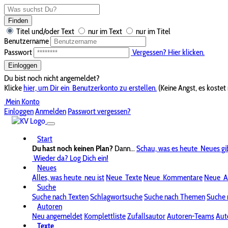
Finden
Titel und/oder Text
nur im Text
nur im Titel
Benutzername
Passwort
Vergessen? Hier klicken.
Einloggen
Du bist noch nicht angemeldet?
Klicke
hier, um Dir ein
Benutzerkonto zu erstellen.
(Keine Angst, es kostet 
Mein Konto
Einloggen
Anmelden
Passwort vergessen?
Start
Du hast noch keinen Plan?
Dann...
Schau, was es heute
Neues gi
Wieder da? Log Dich ein!
Neues
Alles, was heute
neu ist
Neue
Texte
Neue
Kommentare
Neue
A
Suche
Suche nach Texten
Schlagwortsuche
Suche nach Themen
Suche 
Autoren
Neu angemeldet
Komplettliste
Zufallsautor
Autoren-Teams
Aut
Texte