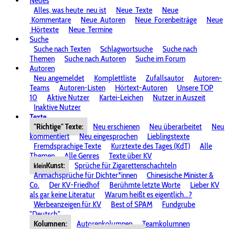
Neues
Alles, was heute
neu ist
Neue
Texte
Neue
Kommentare
Neue
Autoren
Neue
Forenbeiträge
Neue
Hörtexte
Neue
Termine
Suche
Suche nach Texten
Schlagwortsuche
Suche nach
Themen
Suche nach Autoren
Suche im Forum
Autoren
Neu angemeldet
Komplettliste
Zufallsautor
Autoren-
Teams
Autoren-Listen
Hörtext-Autoren
Unsere TOP
10
Aktive Nutzer
Kartei-Leichen
Nutzer in Auszeit
Inaktive Nutzer
Texte
"Richtige" Texte:
Neu erschienen
Neu überarbeitet
Neu
kommentiert
Neu eingesprochen
Lieblingstexte
Fremdsprachige Texte
Kurztexte des Tages (KdT)
Alle
Themen
Alle Genres
Texte über KV
Kunst:
Sprüche für Zigarettenschachteln
klein
Anmachsprüche für Dichter*innen
Chinesische Minister &
Co.
Der KV-Friedhof
Berühmte letzte Worte
Lieber KV
als gar keine Literatur
Warum heißt es eigentlich...?
Werbeanzeigen für KV
Best of SPAM
Fundgrube
"Deutsch"
Kolumnen:
Autorenkolumnen
Teamkolumnen