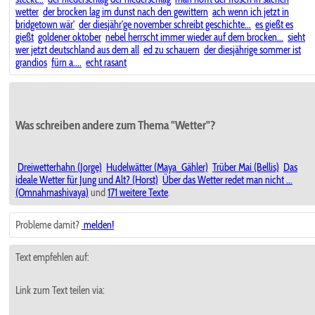
wetter
der brocken lag im dunst nach den gewittern
ach wenn ich jetzt in
bridgetown wär'
der diesjähr'ge november schreibt geschichte...
es gießt es
gießt
goldener oktober
nebel herrscht immer wieder auf dem brocken...
sieht
wer jetzt deutschland aus dem all
ed zu schauern
der diesjährige sommer ist
grandios
fürn a....
echt rasant
Was schreiben andere zum Thema "Wetter"?
Dreiwetterhahn (Jorge)
Hudelwätter (Maya_Gähler)
Trüber Mai (Bellis)
Das
ideale Wetter für Jung und Alt? (Horst)
Über das Wetter redet man nicht ...
(Omnahmashivaya)
und
171 weitere Texte
.
Probleme damit?
melden!
Text empfehlen auf:
Link zum Text teilen via: