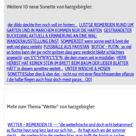
Weitere 10 neue Sonette von harzgebirgler:
der dildo steckte ihm noch voll im hintern...
LUST'GE REIMEREIEN RUND UM'
GARTEN UND IN MANCHEM KOMMEN NUR DIE HARTEN
GESTRANDETER
BUCKELWAL AKTUELL & ERINNERUNG AN EINE WAL-
WANDERAUSSTELLUNG EINST
SOMMERZEIT wenn sonne weit & breit der
welt viel glanz verleiht
FUSSBÄLLE AUS PAKISTAN
'BOTOX' - PUTIN : so viel
an botox kann der gar nicht spritzen dass ganz verdeckt bleibt schlächters
angesicht
von S*C*H*N*A*L*L*E*N, die dem mann seit je missfallen
HERR
HERBST HAT KEINEN STEIN IM BRETT BEIM BAUM DER LIEBER BLÄTTER
HÄTT' in diesem sonettjes-septett...
UNTER WÄSCHE & HOSEN
SONETTJESüber dies & über das - nicht nur mit einer fleischfressenden pflanze
/ die halbe fliegen auch frisst doch meist ganze... (20)
Mehr zum Thema "Wetter" von harzgebirgler:
WETTER – REIMEREIEN (3) --- “die wetterfrösche sind doch echt behämmert”
so fluchte heut jung lenz laut vor sich hin ...
ihr fragt euch wo der sommer
steckt...
der niederschlag der niederschlag
man hofft der frosch in sachen