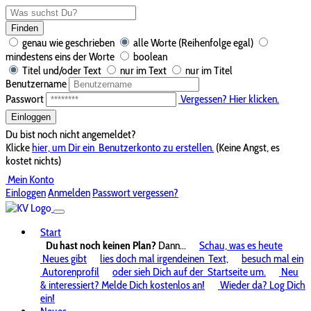
Finden
genau wie geschrieben
alle Worte (Reihenfolge egal)
mindestens eins der Worte
boolean
Titel und/oder Text
nur im Text
nur im Titel
Benutzername
Passwort
Vergessen? Hier klicken.
Einloggen
Du bist noch nicht angemeldet?
Klicke
hier, um Dir ein
Benutzerkonto zu erstellen.
(Keine Angst, es
kostet nichts)
Mein Konto
Einloggen
Anmelden
Passwort vergessen?
Start
Du hast noch keinen Plan?
Dann...
Schau, was es heute
Neues gibt
lies doch mal irgendeinen
Text,
besuch mal ein
Autorenprofil
oder sieh Dich auf der
Startseite um.
Neu
& interessiert? Melde Dich kostenlos an!
Wieder da? Log Dich
ein!