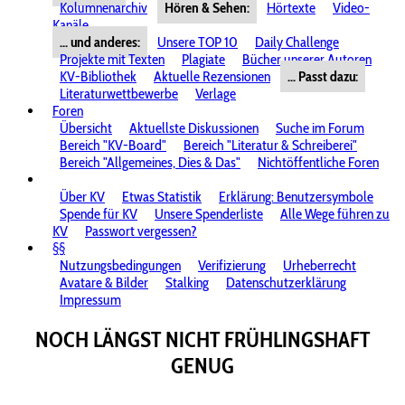
Kolumnenarchiv
Hören & Sehen:
Hörtexte
Video-
Kanäle
... und anderes:
Unsere TOP 10
Daily Challenge
Projekte mit Texten
Plagiate
Bücher unserer Autoren
KV-Bibliothek
Aktuelle Rezensionen
... Passt dazu:
Literaturwettbewerbe
Verlage
Foren
Übersicht
Aktuellste Diskussionen
Suche im Forum
Bereich "KV-Board"
Bereich "Literatur & Schreiberei"
Bereich "Allgemeines, Dies & Das"
Nichtöffentliche Foren
Über KV
Etwas Statistik
Erklärung: Benutzersymbole
Spende für KV
Unsere Spenderliste
Alle Wege führen zu
KV
Passwort vergessen?
§§
Nutzungsbedingungen
Verifizierung
Urheberrecht
Avatare & Bilder
Stalking
Datenschutzerklärung
Impressum
NOCH LÄNGST NICHT FRÜHLINGSHAFT
GENUG