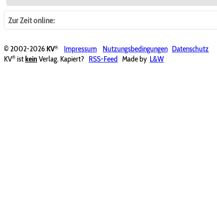
Zur Zeit online:
®
© 2002-2026
KV
Impressum
Nutzungsbedingungen
Datenschutz
®
KV
ist
kein
Verlag. Kapiert?
RSS-Feed
Made by
L&W