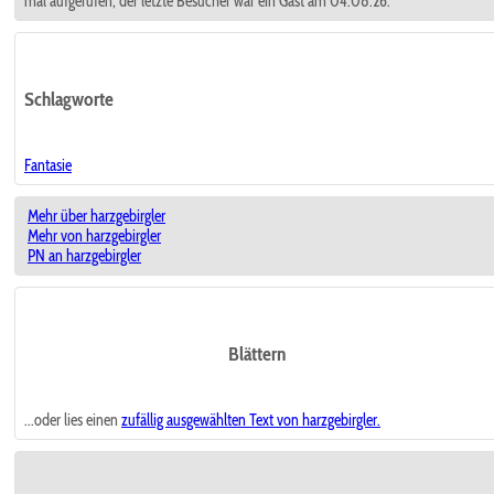
mal aufgerufen; der letzte Besucher war ein Gast am 04.08.26.
Schlagworte
Fantasie
Mehr über harzgebirgler
Mehr von harzgebirgler
PN an harzgebirgler
Blättern
...oder lies einen
zufällig ausgewählten
Text von harzgebirgler.