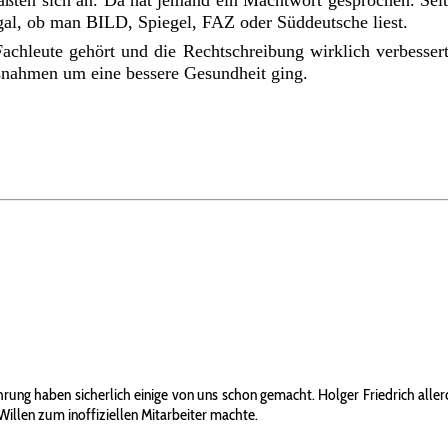
paßten sich an. Da hat jemand ein Machtwort gesprochen. Sei
gal, ob man BILD, Spiegel, FAZ oder Süddeutsche liest.
chleute gehört und die Rechtschreibung wirklich verbessert 
nahmen um eine bessere Gesundheit ging.
rung haben sicherlich einige von uns schon gemacht. Holger Friedrich aller
Willen zum inoffiziellen Mitarbeiter machte.