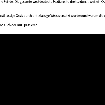
eiche Feinde. Die gesamte westdeutsche Medienelite drehte durch, weil ein 
 erstklassige Ossis durch drittklassige Wessis ersetzt wurden und warum di
ann auch der BRD passieren.