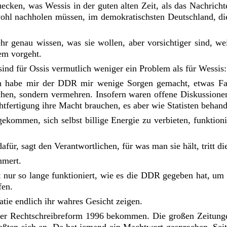
uecken, was Wessis in der guten alten Zeit, als das Nachrich
wohl nachholen müssen, im demokratischsten Deutschland, die
hr genau wissen, was sie wollen, aber vorsichtiger sind, we
nem vorgeht.
ind für Ossis vermutlich weniger ein Problem als für Wessis
h habe mir der DDR mir wenige Sorgen gemacht, etwas Fals
chen, sondern vermehren. Insofern waren offene Diskussionen
chtfertigung ihre Macht brauchen, es aber wie Statisten behand
 gekommen, sich selbst billige Energie zu verbieten, funkti
ür, sagt den Verantwortlichen, für was man sie hält, tritt di
mmert.
t nur so lange funktioniert, wie es die DDR gegeben hat, 
fen.
tie endlich ihr wahres Gesicht zeigen.
er Rechtschreibreform 1996 bekommen. Die großen Zeitungen