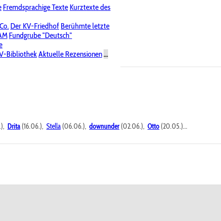
e
Fremdsprachige Texte
Kurztexte des
Nichtöffentliche Foren
 Co.
Der KV-Friedhof
Berühmte letzte
PAM
Fundgrube "Deutsch"
e
V-Bibliothek
Aktuelle Rezensionen
...
.),
Drita
(16.06.),
Stella
(06.06.),
downunder
(02.06.),
Otto
(20.05.)...