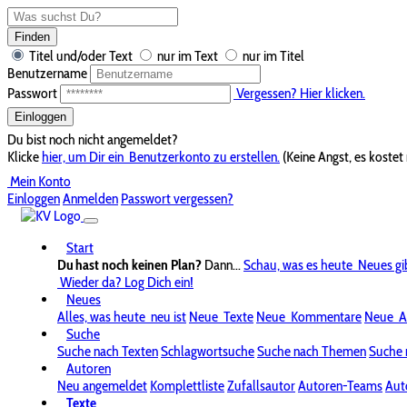
Finden
Titel und/oder Text
nur im Text
nur im Titel
Benutzername
Passwort
Vergessen? Hier klicken.
Einloggen
Du bist noch nicht angemeldet?
Klicke
hier, um Dir ein
Benutzerkonto zu erstellen.
(Keine Angst, es kostet 
Mein Konto
Einloggen
Anmelden
Passwort vergessen?
Start
Du hast noch keinen Plan?
Dann...
Schau, was es heute
Neues gi
Wieder da? Log Dich ein!
Neues
Alles, was heute
neu ist
Neue
Texte
Neue
Kommentare
Neue
A
Suche
Suche nach Texten
Schlagwortsuche
Suche nach Themen
Suche 
Autoren
Neu angemeldet
Komplettliste
Zufallsautor
Autoren-Teams
Aut
Texte