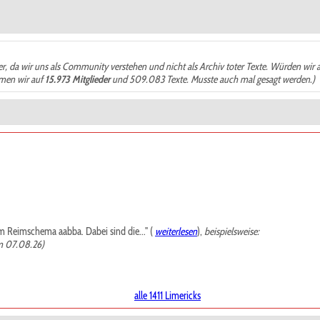
der, da wir uns als Community verstehen und nicht als Archiv toter Texte. Würden wir 
ämen wir auf
15.973 Mitglieder
und 509.083 Texte. Musste auch mal gesagt werden.)
m Reimschema aabba. Dabei sind die..." (
weiterlesen
),
beispielsweise:
m 07.08.26)
alle 1411 Limericks