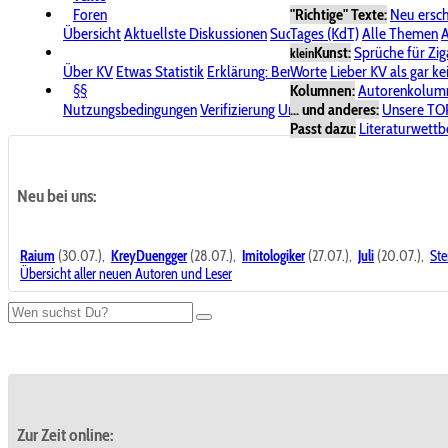
Foren
"Richtige" Texte:
Neu ersc
Übersicht
Aktuellste Diskussionen
Suche im Forum
Tages (KdT)
Alle Themen
Bereich "KV
A
Kunst:
Sprüche für Zig
klein
Über KV
Etwas Statistik
Erklärung: Benutzersymbole
Worte
Lieber KV als gar ke
Spende für
§§
Kolumnen:
Autorenkolum
Nutzungsbedingungen
Verifizierung
Urheberrecht
... und anderes:
Avatare & Bild
Unsere TO
Passt dazu:
Literaturwett
Neu bei uns:
Raium
(30.07.),
KreyDuengger
(28.07.),
Imitologiker
(27.07.),
Juli
(20.07.),
Ste
Übersicht aller neuen Autoren und Leser
Zur Zeit online: