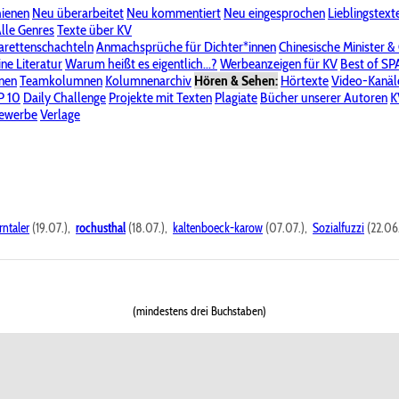
hienen
Neu überarbeitet
Neu kommentiert
Neu eingesprochen
Lieblingstext
-Board"
lle Genres
Bereich "Literatur & Schreiberei"
Texte über KV
Bereich "Allgemeines, Dies & Das"
arettenschachteln
Anmachsprüche für Dichter*innen
Chinesische Minister &
ine Literatur
 KV
Unsere Spenderliste
Warum heißt es eigentlich...?
Alle Wege führen zu KV
Werbeanzeigen für KV
Passwort vergessen?
Best of S
nen
Teamkolumnen
Kolumnenarchiv
Hören & Sehen:
Hörtexte
Video-Kanäl
er
P 10
Stalking
Daily Challenge
Datenschutzerklärung
Projekte mit Texten
Impressum
Plagiate
Bücher unserer Autoren
K
bewerbe
Verlage
rntaler
(19.07.),
rochusthal
(18.07.),
kaltenboeck-karow
(07.07.),
Sozialfuzzi
(22.06
(mindestens drei Buchstaben)