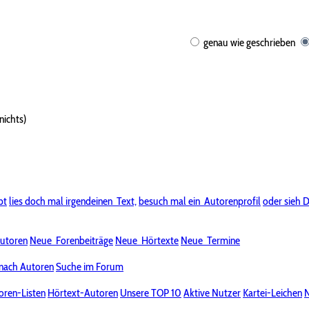
genau wie geschrieben
nichts)
bt
lies doch mal irgendeinen
Text,
besuch mal ein
Autorenprofil
oder sieh D
utoren
Neue
Forenbeiträge
Neue
Hörtexte
Neue
Termine
nach Autoren
Suche im Forum
oren-Listen
Hörtext-Autoren
Unsere TOP 10
Aktive Nutzer
Kartei-Leichen
N