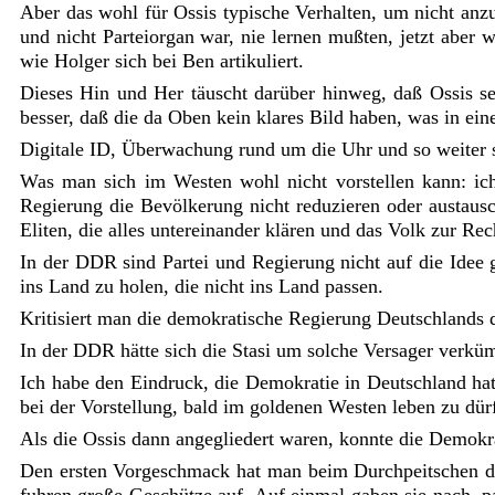
Aber das wohl für Ossis typische Verhalten, um nicht anz
und nicht Parteiorgan war, nie lernen mußten, jetzt aber 
wie Holger sich bei Ben artikuliert.
Dieses Hin und Her täuscht darüber hinweg, daß Ossis se
besser, daß die da Oben kein klares Bild haben, was in ei
Digitale ID, Überwachung rund um die Uhr und so weiter s
Was man sich im Westen wohl nicht vorstellen kann: ic
Regierung die Bevölkerung nicht reduzieren oder austaus
Eliten, die alles untereinander klären und das Volk zur Re
In der DDR sind Partei und Regierung nicht auf die Idee
ins Land zu holen, die nicht ins Land passen.
Kritisiert man die demokratische Regierung Deutschlands daf
In der DDR hätte sich die Stasi um solche Versager verkü
Ich habe den Eindruck, die Demokratie in Deutschland ha
bei der Vorstellung, bald im goldenen Westen leben zu dür
Als die Ossis dann angegliedert waren, konnte die Demokra
Den ersten Vorgeschmack hat man beim Durchpeitschen d