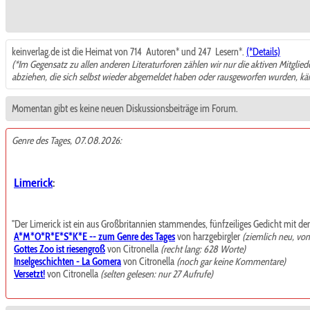
keinverlag.de ist die Heimat von 714
Autoren* und 247
Lesern*.
(*Details)
(*Im Gegensatz zu allen anderen Literaturforen zählen wir nur die aktiven Mitglie
abziehen, die sich selbst wieder abgemeldet haben oder rausgeworfen wurden, k
Momentan gibt es keine neuen Diskussionsbeiträge im Forum.
Genre des Tages, 07.08.2026:
Limerick
:
"Der Limerick ist ein aus Großbritannien stammendes, fünfzeiliges Gedicht mit de
A*M*O*R*E*S*K*E -- zum Genre des Tages
von harzgebirgler
(ziemlich neu, vo
Gottes Zoo ist riesengroß
von Citronella
(recht lang: 628 Worte)
Inselgeschichten - La Gomera
von Citronella
(noch gar keine Kommentare)
Versetzt!
von Citronella
(selten gelesen: nur 27 Aufrufe)