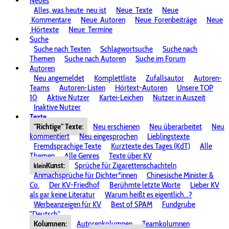
Neues
Alles, was heute
neu ist
Neue
Texte
Neue
Kommentare
Neue
Autoren
Neue
Forenbeiträge
Neue
Hörtexte
Neue
Termine
Suche
Suche nach Texten
Schlagwortsuche
Suche nach
Themen
Suche nach Autoren
Suche im Forum
Autoren
Neu angemeldet
Komplettliste
Zufallsautor
Autoren-
Teams
Autoren-Listen
Hörtext-Autoren
Unsere TOP
10
Aktive Nutzer
Kartei-Leichen
Nutzer in Auszeit
Inaktive Nutzer
Texte
"Richtige" Texte:
Neu erschienen
Neu überarbeitet
Neu
kommentiert
Neu eingesprochen
Lieblingstexte
Fremdsprachige Texte
Kurztexte des Tages (KdT)
Alle
Themen
Alle Genres
Texte über KV
Kunst:
Sprüche für Zigarettenschachteln
klein
Anmachsprüche für Dichter*innen
Chinesische Minister &
Co.
Der KV-Friedhof
Berühmte letzte Worte
Lieber KV
als gar keine Literatur
Warum heißt es eigentlich...?
Werbeanzeigen für KV
Best of SPAM
Fundgrube
"Deutsch"
Kolumnen:
Autorenkolumnen
Teamkolumnen