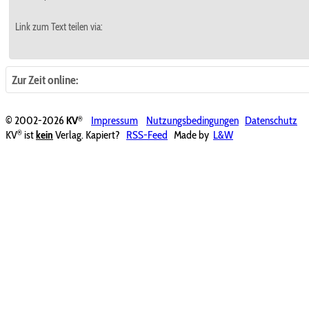
Link zum Text teilen via:
Zur Zeit online:
®
© 2002-2026
KV
Impressum
Nutzungsbedingungen
Datenschutz
®
KV
ist
kein
Verlag. Kapiert?
RSS-Feed
Made by
L&W