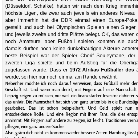
(Düsseldorf, Schalke), hatten wir nach dem Krieg immerhi
höchste Ligen, die zwar auch jeweils ein anderes Niveau 
aber immerhin hat die DDR einmal einen Europa-Pokal
gestellt und auch bei Olympischen Spielen einen Sieger 
und jeweils zweite und dritte Plätze belegt. OK, das waren
noch Amateure, aber Fußball spielen konnten sie auc
damals durften noch keine dunkelhäutigen Akteure antrete
beste Beispiel war der Spieler Cherif Souleymane, der 
zweiten Liga spielte und beim Aufstieg für die Oberliga
zugelassen wurde. Dass er
1972 Afrikas Fußballer des 
wurde, sei hier nur noch einmal am Rande erwähnt.
Nebenher möchte ich noch darauf verweisen, dass Fußball mehr denn
Geschäft ist. Und wenn man denkt, mit Fingern auf eine Mannschaft
Leipzig zeigen zu müssen, nur weil ein finanzstarker Investor dahinter st
das unfair. Die Mannschaft hat sich von ganz unten bis in die Bundeslig
gearbeitet. Das ist schon beispielhaft. Und Geld spielt nun 
entscheidende Rolle. Und eine Region mit ihren Fans, die dies ents
annimmt. Mit Fingern auf andere zu zeigen, ist leicht. Traditionen vernü
pflegen, eine ganz andere Sache.
Also, gräm dich nicht, es kommen wieder bessere Zeiten. Hamburg lässt 