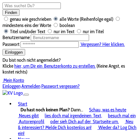
Finden
genau wie geschrieben
alle Worte (Reihenfolge egal)
mindestens eins der Worte
boolean
Titel und/oder Text
nur im Text
nur im Titel
Benutzername
Passwort
Vergessen? Hier klicken.
Einloggen
Du bist noch nicht angemeldet?
Klicke
hier, um Dir ein
Benutzerkonto zu erstellen.
(Keine Angst, es
kostet nichts)
Mein Konto
Einloggen
Anmelden
Passwort vergessen?
Start
Du hast noch keinen Plan?
Dann...
Schau, was es heute
Neues gibt
lies doch mal irgendeinen
Text,
besuch mal ein
Autorenprofil
oder sieh Dich auf der
Startseite um.
Neu
& interessiert? Melde Dich kostenlos an!
Wieder da? Log Dich
ein!