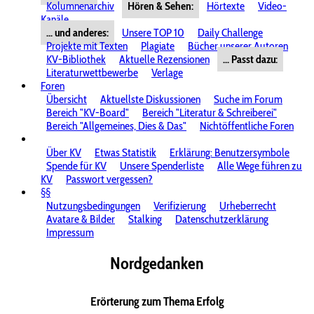
Kolumnenarchiv
Hören & Sehen:
Hörtexte
Video-
Kanäle
... und anderes:
Unsere TOP 10
Daily Challenge
Projekte mit Texten
Plagiate
Bücher unserer Autoren
KV-Bibliothek
Aktuelle Rezensionen
... Passt dazu:
Literaturwettbewerbe
Verlage
Foren
Übersicht
Aktuellste Diskussionen
Suche im Forum
Bereich "KV-Board"
Bereich "Literatur & Schreiberei"
Bereich "Allgemeines, Dies & Das"
Nichtöffentliche Foren
Über KV
Etwas Statistik
Erklärung: Benutzersymbole
Spende für KV
Unsere Spenderliste
Alle Wege führen zu
KV
Passwort vergessen?
§§
Nutzungsbedingungen
Verifizierung
Urheberrecht
Avatare & Bilder
Stalking
Datenschutzerklärung
Impressum
Nordgedanken
Erörterung zum Thema Erfolg