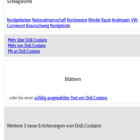
Schlagworte
Nordgedanken
Nationalmannschaft
Nordvereine
Werder
Raute
Anderssein
VW-
Currywurst
Braunschweig
Nordgelüste
Mehr über Didi.Costaire
Mehr von Didi.Costaire
PN an Didi.Costaire
Blättern
...oder lies einen
zufällig ausgewählten
Text von Didi.Costaire.
Weitere 3 neue Erörterungen von Didi.Costaire: