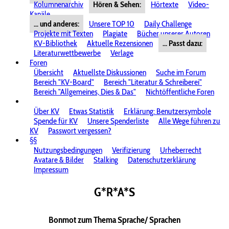
Kolumnenarchiv
Hören & Sehen:
Hörtexte
Video-
Kanäle
... und anderes:
Unsere TOP 10
Daily Challenge
Projekte mit Texten
Plagiate
Bücher unserer Autoren
KV-Bibliothek
Aktuelle Rezensionen
... Passt dazu:
Literaturwettbewerbe
Verlage
Foren
Übersicht
Aktuellste Diskussionen
Suche im Forum
Bereich "KV-Board"
Bereich "Literatur & Schreiberei"
Bereich "Allgemeines, Dies & Das"
Nichtöffentliche Foren
Über KV
Etwas Statistik
Erklärung: Benutzersymbole
Spende für KV
Unsere Spenderliste
Alle Wege führen zu
KV
Passwort vergessen?
§§
Nutzungsbedingungen
Verifizierung
Urheberrecht
Avatare & Bilder
Stalking
Datenschutzerklärung
Impressum
G*R*A*S
Bonmot zum Thema Sprache/ Sprachen