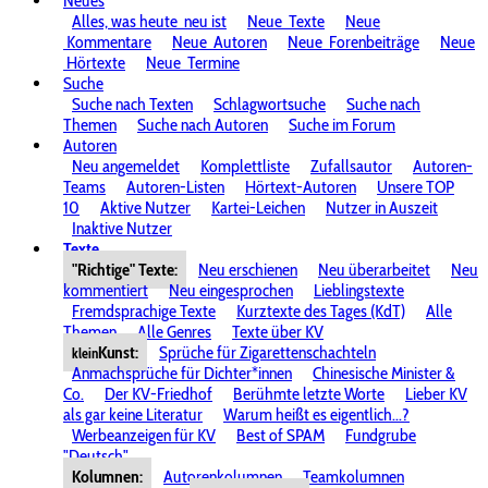
Neues
Alles, was heute
neu ist
Neue
Texte
Neue
Kommentare
Neue
Autoren
Neue
Forenbeiträge
Neue
Hörtexte
Neue
Termine
Suche
Suche nach Texten
Schlagwortsuche
Suche nach
Themen
Suche nach Autoren
Suche im Forum
Autoren
Neu angemeldet
Komplettliste
Zufallsautor
Autoren-
Teams
Autoren-Listen
Hörtext-Autoren
Unsere TOP
10
Aktive Nutzer
Kartei-Leichen
Nutzer in Auszeit
Inaktive Nutzer
Texte
"Richtige" Texte:
Neu erschienen
Neu überarbeitet
Neu
kommentiert
Neu eingesprochen
Lieblingstexte
Fremdsprachige Texte
Kurztexte des Tages (KdT)
Alle
Themen
Alle Genres
Texte über KV
Kunst:
Sprüche für Zigarettenschachteln
klein
Anmachsprüche für Dichter*innen
Chinesische Minister &
Co.
Der KV-Friedhof
Berühmte letzte Worte
Lieber KV
als gar keine Literatur
Warum heißt es eigentlich...?
Werbeanzeigen für KV
Best of SPAM
Fundgrube
"Deutsch"
Kolumnen:
Autorenkolumnen
Teamkolumnen