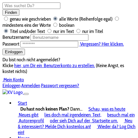
Finden
genau wie geschrieben
alle Worte (Reihenfolge egal)
mindestens eins der Worte
boolean
Titel und/oder Text
nur im Text
nur im Titel
Benutzername
Passwort
Vergessen? Hier klicken.
Einloggen
Du bist noch nicht angemeldet?
Klicke
hier, um Dir ein
Benutzerkonto zu erstellen.
(Keine Angst, es
kostet nichts)
Mein Konto
Einloggen
Anmelden
Passwort vergessen?
Start
Du hast noch keinen Plan?
Dann...
Schau, was es heute
Neues gibt
lies doch mal irgendeinen
Text,
besuch mal ein
Autorenprofil
oder sieh Dich auf der
Startseite um.
Neu
& interessiert? Melde Dich kostenlos an!
Wieder da? Log Dich
ein!