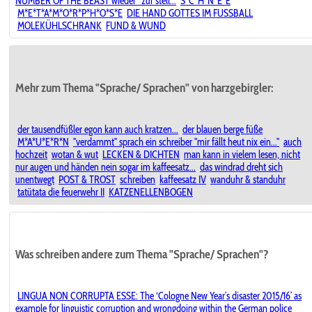
NUMBER OF THE BEAST wieder* zur stell...
S*C*H*N*E*E
M*E*T*A*M*O*R*P*H*O*S*E
DIE HAND GOTTES IM FUSSBALL
MOLEKÜHLSCHRANK
FUND & WUND
Mehr zum Thema "Sprache/ Sprachen" von harzgebirgler:
der tausendfüßler egon kann auch kratzen...
der blauen berge füße
M*A*U*E*R*N
"verdammt" sprach ein schreiber "mir fällt heut nix ein..."
auch
hochzeit
wotan & wut
LECKEN & DICHTEN
man kann in vielem lesen, nicht
nur augen und händen nein sogar im kaffeesatz...
das windrad dreht sich
unentwegt
POST & TROST
schreiben
kaffeesatz IV
wanduhr & standuhr
tatütata die feuerwehr II
KATZENELLENBOGEN
Was schreiben andere zum Thema "Sprache/ Sprachen"?
LINGUA NON CORRUPTA ESSE: The ‘Cologne New Year’s disaster 2015/16’ as
example for linguistic corruption and wrongdoing within the German police