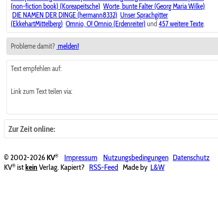
(non-fiction book) (Koreapeitsche)
Worte, bunte Falter (Georg Maria Wilke)
DIE NAMEN DER DINGE (hermann8332)
Unser Sprachgitter
(EkkehartMittelberg)
Omnio, O! Omnio (Erdenreiter)
und
457 weitere Texte
.
Probleme damit?
melden!
Text empfehlen auf:
Link zum Text teilen via:
Zur Zeit online:
®
© 2002-2026
KV
Impressum
Nutzungsbedingungen
Datenschutz
®
KV
ist
kein
Verlag. Kapiert?
RSS-Feed
Made by
L&W