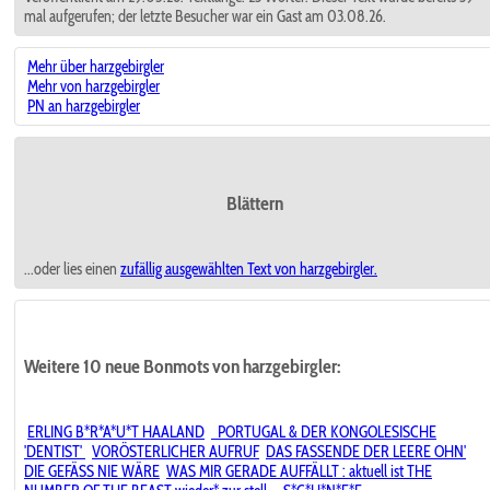
mal aufgerufen; der letzte Besucher war ein Gast am 03.08.26.
Mehr über harzgebirgler
Mehr von harzgebirgler
PN an harzgebirgler
Blättern
...oder lies einen
zufällig ausgewählten
Text von harzgebirgler.
Weitere 10 neue Bonmots von harzgebirgler:
ERLING B*R*A*U*T HAALAND
︎ ︎ PORTUGAL & DER KONGOLESISCHE
'DENTIST'︎ ︎
VORÖSTERLICHER AUFRUF
DAS FASSENDE DER LEERE OHN'
DIE GEFÄSS NIE WÄRE
WAS MIR GERADE AUFFÄLLT : aktuell ist THE