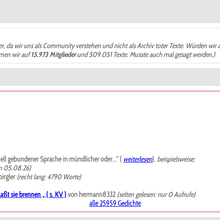
der, da wir uns als Community verstehen und nicht als Archiv toter Texte. Würden wir 
ämen wir auf
15.973 Mitglieder
und 509.051 Texte. Musste auch mal gesagt werden.)
mell gebundener Sprache in mündlicher oder..." (
weiterlesen
),
beispielsweise:
m 05.08.26)
irgler
(recht lang: 4790 Worte)
ßt sie brennen „ ( s. KV )
von hermann8332
(selten gelesen: nur 0 Aufrufe)
alle 25959 Gedichte