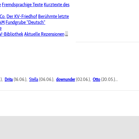
e
Fremdsprachige Texte
Kurztexte des
Nichtöffentliche Foren
 Co.
Der KV-Friedhof
Berühmte letzte
PAM
Fundgrube "Deutsch"
e
V-Bibliothek
Aktuelle Rezensionen
...
.),
Drita
(16.06.),
Stella
(06.06.),
downunder
(02.06.),
Otto
(20.05.)...