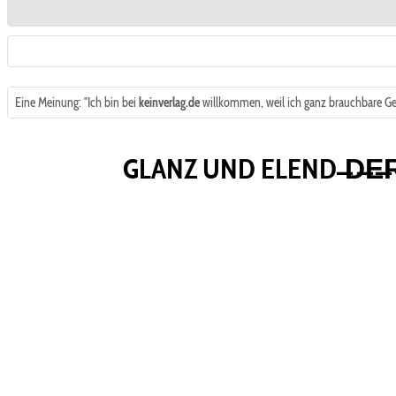
Eine Meinung: "Ich bin bei
keinverlag.de
willkommen, weil ich ganz brauchbare Ged
GLANZ UND ELEND ̶D̶E̶R̶ 