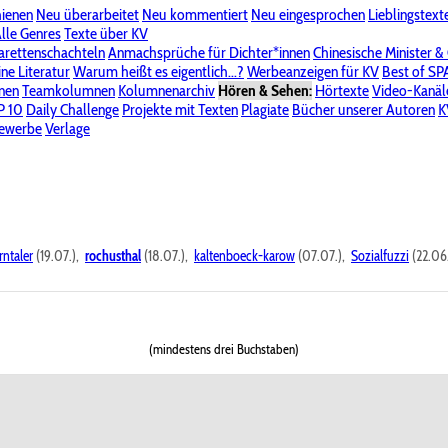
hienen
Neu überarbeitet
Neu kommentiert
Neu eingesprochen
Lieblingstext
-Board"
lle Genres
Bereich "Literatur & Schreiberei"
Texte über KV
Bereich "Allgemeines, Dies & Das"
arettenschachteln
Anmachsprüche für Dichter*innen
Chinesische Minister &
ine Literatur
 KV
Unsere Spenderliste
Warum heißt es eigentlich...?
Alle Wege führen zu KV
Werbeanzeigen für KV
Passwort vergessen?
Best of S
nen
Teamkolumnen
Kolumnenarchiv
Hören & Sehen:
Hörtexte
Video-Kanäl
er
P 10
Stalking
Daily Challenge
Datenschutzerklärung
Projekte mit Texten
Impressum
Plagiate
Bücher unserer Autoren
K
bewerbe
Verlage
rntaler
(19.07.),
rochusthal
(18.07.),
kaltenboeck-karow
(07.07.),
Sozialfuzzi
(22.06
(mindestens drei Buchstaben)