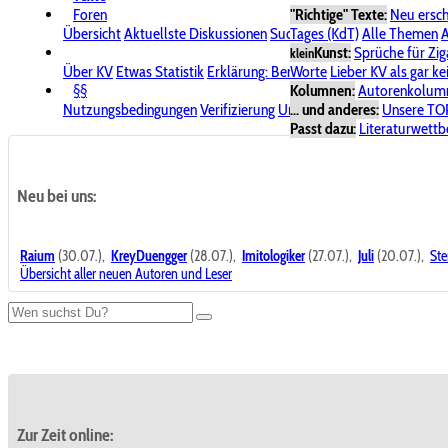
Foren
"Richtige" Texte:
Neu ersc
Übersicht
Aktuellste Diskussionen
Suche im Forum
Tages (KdT)
Alle Themen
Bereich "KV
A
Kunst:
Sprüche für Zig
klein
Über KV
Etwas Statistik
Erklärung: Benutzersymbole
Worte
Lieber KV als gar ke
Spende für
§§
Kolumnen:
Autorenkolum
Nutzungsbedingungen
Verifizierung
Urheberrecht
... und anderes:
Avatare & Bild
Unsere TO
Passt dazu:
Literaturwett
Neu bei uns:
Raium
(30.07.),
KreyDuengger
(28.07.),
Imitologiker
(27.07.),
Juli
(20.07.),
Ste
Übersicht aller neuen Autoren und Leser
Zur Zeit online: