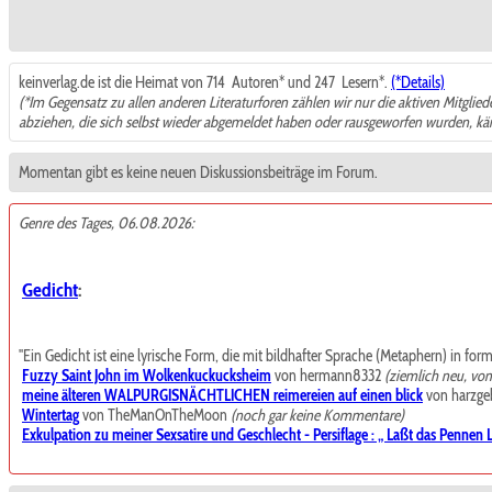
keinverlag.de ist die Heimat von 714
Autoren* und 247
Lesern*.
(*Details)
(*Im Gegensatz zu allen anderen Literaturforen zählen wir nur die aktiven Mitglie
abziehen, die sich selbst wieder abgemeldet haben oder rausgeworfen wurden, k
Momentan gibt es keine neuen Diskussionsbeiträge im Forum.
Genre des Tages, 06.08.2026:
Gedicht
:
"Ein Gedicht ist eine lyrische Form, die mit bildhafter Sprache (Metaphern) in for
Fuzzy Saint John im Wolkenkuckucksheim
von hermann8332
(ziemlich neu, vo
meine älteren WALPURGISNÄCHTLICHEN reimereien auf einen blick
von harzgeb
Wintertag
von TheManOnTheMoon
(noch gar keine Kommentare)
Exkulpation zu meiner Sexsatire und Geschlecht - Persiflage : „ Laßt das Pennen La