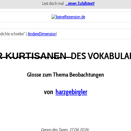
Lest doch mal
...einen Zufallstext!
ichte schreibe" (
AndereDimension
)
̶K̶U̶R̶T̶I̶S̶A̶N̶E̶N̶ ̶ DES VOKABULA
Glosse zum Thema Beobachtungen
von
harzgebirgler