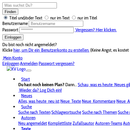
Finden
Titel und/oder Text
nur im Text
nur im Titel
Benutzername
Passwort
Vergessen? Hier klicken.
Einloggen
Du bist noch nicht angemeldet?
Klicke
hier, um Dir ein
Benutzerkonto zu erstellen.
(Keine Angst, es kostet 
Mein Konto
Einloggen
Anmelden
Passwort vergessen?
Start
Du hast noch keinen Plan?
Dann...
Schau, was es heute
Neues gi
Wieder da? Log Dich ein!
Neues
Alles, was heute
neu ist
Neue
Texte
Neue
Kommentare
Neue
A
Suche
Suche nach Texten
Schlagwortsuche
Suche nach Themen
Suche 
Autoren
Neu angemeldet
Komplettliste
Zufallsautor
Autoren-Teams
Aut
Texte