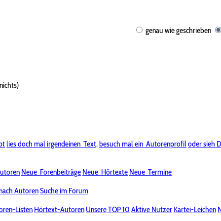
genau wie geschrieben
nichts)
bt
lies doch mal irgendeinen
Text,
besuch mal ein
Autorenprofil
oder sieh D
utoren
Neue
Forenbeiträge
Neue
Hörtexte
Neue
Termine
nach Autoren
Suche im Forum
oren-Listen
Hörtext-Autoren
Unsere TOP 10
Aktive Nutzer
Kartei-Leichen
N