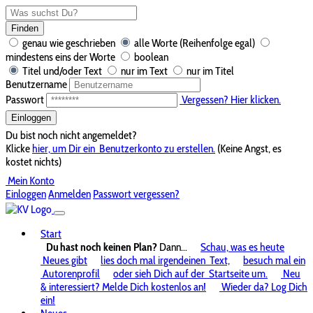
Finden
genau wie geschrieben
alle Worte (Reihenfolge egal)
mindestens eins der Worte
boolean
Titel und/oder Text
nur im Text
nur im Titel
Benutzername
Passwort
Vergessen? Hier klicken.
Einloggen
Du bist noch nicht angemeldet?
Klicke
hier, um Dir ein
Benutzerkonto zu erstellen.
(Keine Angst, es
kostet nichts)
Mein Konto
Einloggen
Anmelden
Passwort vergessen?
Start
Du hast noch keinen Plan?
Dann...
Schau, was es heute
Neues gibt
lies doch mal irgendeinen
Text,
besuch mal ein
Autorenprofil
oder sieh Dich auf der
Startseite um.
Neu
& interessiert? Melde Dich kostenlos an!
Wieder da? Log Dich
ein!