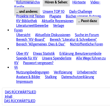
Kolumnenarchiv
Hören & Sehen:
Hörtexte
Video-
Kanäle
... und anderes:
Unsere TOP 10
Daily Challenge
Projekte mit Texten
Plagiate
Bücher unserer Autoren
KV-Bibliothek
Aktuelle Rezensionen
... Passt dazu:
Literaturwettbewerbe
Verlage
Foren
Übersicht
Aktuellste Diskussionen
Suche im Forum
Bereich "KV-Board"
Bereich "Literatur & Schreiberei"
Bereich "Allgemeines, Dies & Das"
Nichtöffentliche Foren
Über KV
Etwas Statistik
Erklärung: Benutzersymbole
Spende für KV
Unsere Spenderliste
Alle Wege führen zu
KV
Passwort vergessen?
§§
Nutzungsbedingungen
Verifizierung
Urheberrecht
Avatare & Bilder
Stalking
Datenschutzerklärung
Impressum
DAS RÜCKWÄRTSLIED
Inhalt
DAS RÜCKWÄRTSLIED