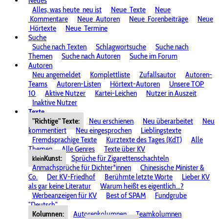
Neues
Alles, was heute
neu ist
Neue
Texte
Neue
Kommentare
Neue
Autoren
Neue
Forenbeiträge
Neue
Hörtexte
Neue
Termine
Suche
Suche nach Texten
Schlagwortsuche
Suche nach
Themen
Suche nach Autoren
Suche im Forum
Autoren
Neu angemeldet
Komplettliste
Zufallsautor
Autoren-
Teams
Autoren-Listen
Hörtext-Autoren
Unsere TOP
10
Aktive Nutzer
Kartei-Leichen
Nutzer in Auszeit
Inaktive Nutzer
Texte
"Richtige" Texte:
Neu erschienen
Neu überarbeitet
Neu
kommentiert
Neu eingesprochen
Lieblingstexte
Fremdsprachige Texte
Kurztexte des Tages (KdT)
Alle
Themen
Alle Genres
Texte über KV
Kunst:
Sprüche für Zigarettenschachteln
klein
Anmachsprüche für Dichter*innen
Chinesische Minister &
Co.
Der KV-Friedhof
Berühmte letzte Worte
Lieber KV
als gar keine Literatur
Warum heißt es eigentlich...?
Werbeanzeigen für KV
Best of SPAM
Fundgrube
"Deutsch"
Kolumnen:
Autorenkolumnen
Teamkolumnen