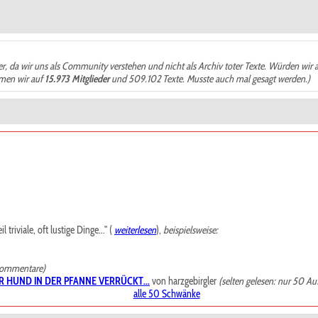
der, da wir uns als Community verstehen und nicht als Archiv toter Texte. Würden wir 
ämen wir auf
15.973 Mitglieder
und 509.102 Texte. Musste auch mal gesagt werden.)
riviale, oft lustige Dinge..." (
weiterlesen
),
beispielsweise:
Kommentare)
R HUND IN DER PFANNE VERRÜCKT...
von harzgebirgler
(selten gelesen: nur 50 Au
alle 50 Schwänke