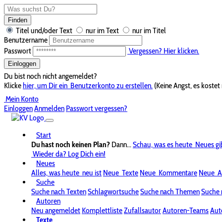
Finden
Titel und/oder Text
nur im Text
nur im Titel
Benutzername
Passwort
Vergessen? Hier klicken.
Einloggen
Du bist noch nicht angemeldet?
Klicke
hier, um Dir ein
Benutzerkonto zu erstellen.
(Keine Angst, es kostet 
Mein Konto
Einloggen
Anmelden
Passwort vergessen?
Start
Du hast noch keinen Plan?
Dann...
Schau, was es heute
Neues gi
Wieder da? Log Dich ein!
Neues
Alles, was heute
neu ist
Neue
Texte
Neue
Kommentare
Neue
A
Suche
Suche nach Texten
Schlagwortsuche
Suche nach Themen
Suche 
Autoren
Neu angemeldet
Komplettliste
Zufallsautor
Autoren-Teams
Aut
Texte