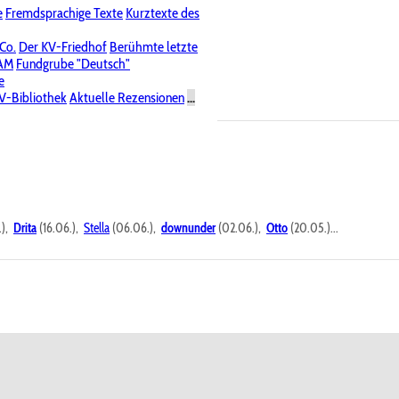
e
Fremdsprachige Texte
Kurztexte des
Nichtöffentliche Foren
 Co.
Der KV-Friedhof
Berühmte letzte
PAM
Fundgrube "Deutsch"
e
V-Bibliothek
Aktuelle Rezensionen
...
.),
Drita
(16.06.),
Stella
(06.06.),
downunder
(02.06.),
Otto
(20.05.)...