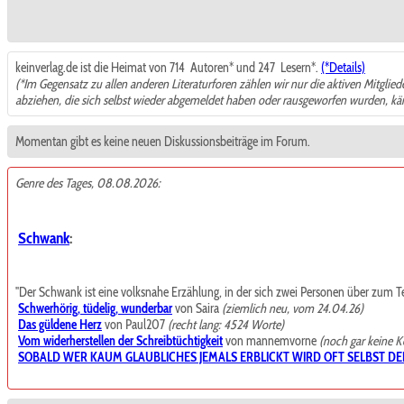
keinverlag.de ist die Heimat von 714
Autoren* und 247
Lesern*.
(*Details)
(*Im Gegensatz zu allen anderen Literaturforen zählen wir nur die aktiven Mitglie
abziehen, die sich selbst wieder abgemeldet haben oder rausgeworfen wurden, k
Momentan gibt es keine neuen Diskussionsbeiträge im Forum.
Genre des Tages, 08.08.2026:
Schwank
:
"Der Schwank ist eine volksnahe Erzählung, in der sich zwei Personen über zum Teil t
Schwerhörig, tüdelig, wunderbar
von Saira
(ziemlich neu, vom 24.04.26)
Das güldene Herz
von Paul207
(recht lang: 4524 Worte)
Vom widerherstellen der Schreibtüchtigkeit
von mannemvorne
(noch gar keine 
SOBALD WER KAUM GLAUBLICHES JEMALS ERBLICKT WIRD OFT SELBST DE