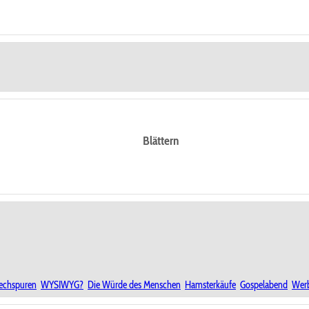
Blättern
iechspuren
WYSIWYG?
Die Würde des Menschen
Hamsterkäufe
Gospelabend
Wer