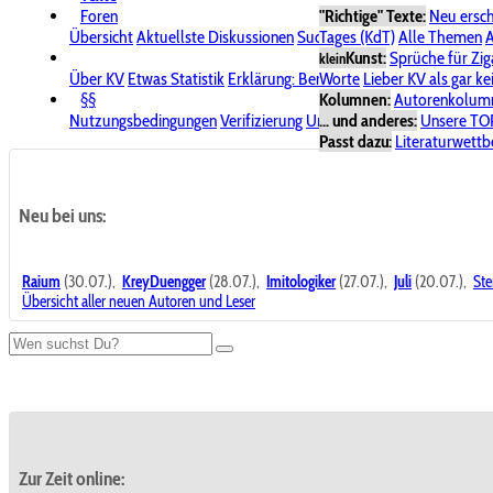
Foren
"Richtige" Texte:
Neu ersc
Übersicht
Aktuellste Diskussionen
Suche im Forum
Tages (KdT)
Alle Themen
Bereich "KV
A
Kunst:
Sprüche für Zig
klein
Über KV
Etwas Statistik
Erklärung: Benutzersymbole
Worte
Lieber KV als gar ke
Spende für
§§
Kolumnen:
Autorenkolum
Nutzungsbedingungen
Verifizierung
Urheberrecht
... und anderes:
Avatare & Bild
Unsere TO
Passt dazu:
Literaturwett
Neu bei uns:
Raium
(30.07.),
KreyDuengger
(28.07.),
Imitologiker
(27.07.),
Juli
(20.07.),
Ste
Übersicht aller neuen Autoren und Leser
Zur Zeit online: