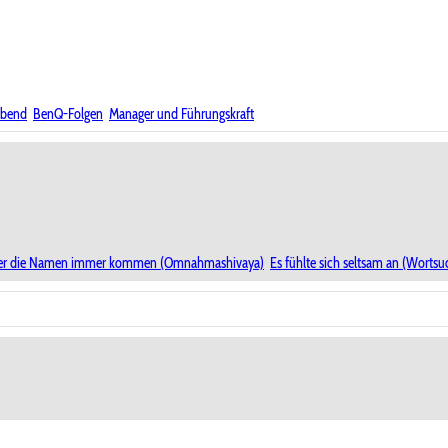
abend
BenQ-Folgen
Manager und Führungskraft
r die Namen immer kommen (Omnahmashivaya)
Es fühlte sich seltsam an (Wortsu