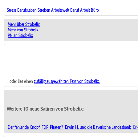
Stress
Berufsleben
Streben
Arbeitswelt
Beruf
Arbeit
Büro
Mehr über Strobelix
Mehr von Strobelix
PN an Strobelix
...oder lies einen
zufällig ausgewählten
Text von Strobelix.
Weitere 10 neue Satiren von Strobelix:
Der fehlende Knopf
FDP-Piraten?
Erwin H. und die Bayerische Landesbank
Kr