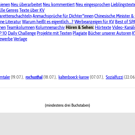
hienen
Neu überarbeitet
Neu kommentiert
Neu eingesprochen
Lieblingstext
-Board"
lle Genres
Bereich "Literatur & Schreiberei"
Texte über KV
Bereich "Allgemeines, Dies & Das"
arettenschachteln
Anmachsprüche für Dichter*innen
Chinesische Minister &
ine Literatur
 KV
Unsere Spenderliste
Warum heißt es eigentlich...?
Alle Wege führen zu KV
Werbeanzeigen für KV
Passwort vergessen?
Best of S
nen
Teamkolumnen
Kolumnenarchiv
Hören & Sehen:
Hörtexte
Video-Kanäl
er
P 10
Stalking
Daily Challenge
Datenschutzerklärung
Projekte mit Texten
Impressum
Plagiate
Bücher unserer Autoren
K
bewerbe
Verlage
rntaler
(19.07.),
rochusthal
(18.07.),
kaltenboeck-karow
(07.07.),
Sozialfuzzi
(22.06
(mindestens drei Buchstaben)