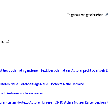
genau wie geschrieben
nichts)
bt
lies doch mal irgendeinen
Text,
besuch mal ein
Autorenprofil
oder sieh D
utoren
Neue
Forenbeiträge
Neue
Hörtexte
Neue
Termine
nach Autoren
Suche im Forum
oren-Listen
Hörtext-Autoren
Unsere TOP 10
Aktive Nutzer
Kartei-Leichen
N