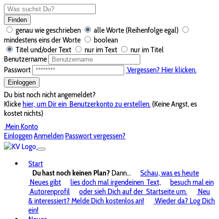
Finden
genau wie geschrieben
alle Worte (Reihenfolge egal)
mindestens eins der Worte
boolean
Titel und/oder Text
nur im Text
nur im Titel
Benutzername
Passwort
Vergessen? Hier klicken.
Einloggen
Du bist noch nicht angemeldet?
Klicke
hier, um Dir ein
Benutzerkonto zu erstellen.
(Keine Angst, es
kostet nichts)
Mein Konto
Einloggen
Anmelden
Passwort vergessen?
Start
Du hast noch keinen Plan?
Dann...
Schau, was es heute
Neues gibt
lies doch mal irgendeinen
Text,
besuch mal ein
Autorenprofil
oder sieh Dich auf der
Startseite um.
Neu
& interessiert? Melde Dich kostenlos an!
Wieder da? Log Dich
ein!