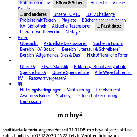
Kolumnenarchiv
Hören & Sehen:
Hörtexte
Video-
Kanäle
... und anderes:
Unsere TOP 10
Daily Challenge
Projekte mit Texten
Plagiate
Bücher unserer Autoren
KV-Bibliothek
Aktuelle Rezensionen
... Passt dazu:
Literaturwettbewerbe
Verlage
Foren
Übersicht
Aktuellste Diskussionen
Suche im Forum
Bereich "KV-Board"
Bereich "Literatur & Schreiberei"
Bereich "Allgemeines, Dies & Das"
Nichtöffentliche Foren
Über KV
Etwas Statistik
Erklärung: Benutzersymbole
Spende für KV
Unsere Spenderliste
Alle Wege führen zu
KV
Passwort vergessen?
§§
Nutzungsbedingungen
Verifizierung
Urheberrecht
Avatare & Bilder
Stalking
Datenschutzerklärung
Impressum
m.o.bryé
verifizierte Autorin
, angemeldet seit 22.01.08. m.o.bryé ist jetzt
offline;
zuletzt online am 07.12.2020, 15:22. Letzte Veröffentlichung am