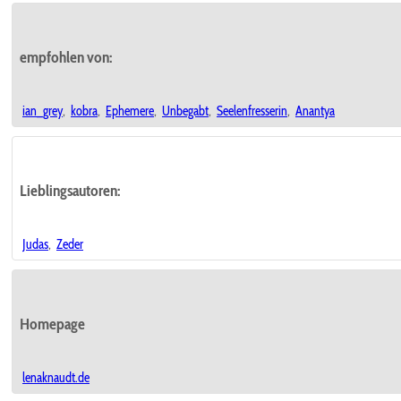
empfohlen von:
ian_grey
,
kobra
,
Ephemere
,
Unbegabt
,
Seelenfresserin
,
Anantya
Lieblingsautoren:
Judas
,
Zeder
Homepage
lenaknaudt.de