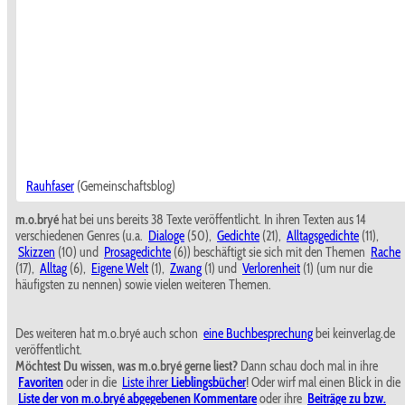
Rauhfaser
(Gemeinschaftsblog)
m.o.bryé
hat bei uns bereits 38 Texte veröffentlicht. In ihren Texten aus 14
verschiedenen Genres (u.a.
Dialoge
(50),
Gedichte
(21),
Alltagsgedichte
(11),
Skizzen
(10) und
Prosagedichte
(6)) beschäftigt sie sich mit den Themen
Rache
(17),
Alltag
(6),
Eigene Welt
(1),
Zwang
(1) und
Verlorenheit
(1) (um nur die
häufigsten zu nennen) sowie vielen weiteren Themen.
Des weiteren hat m.o.bryé auch schon
eine Buchbesprechung
bei keinverlag.de
veröffentlicht.
Möchtest Du wissen, was m.o.bryé gerne liest?
Dann schau doch mal in ihre
Favoriten
oder in die
Liste ihrer
Lieblingsbücher
! Oder wirf mal einen Blick in die
Liste der von m.o.bryé abgegebenen Kommentare
oder ihre
Beiträge zu bzw.