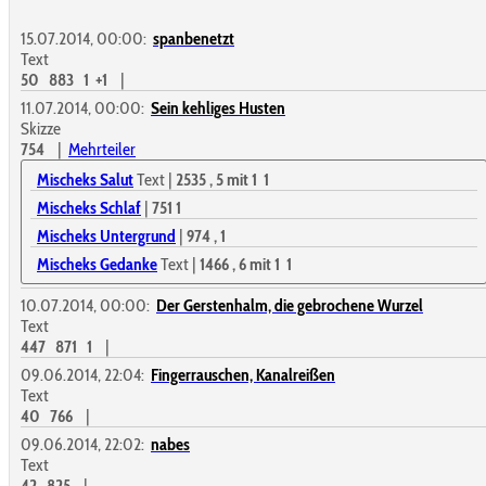
15.07.2014, 00:00:
spanbenetzt
Text
50
883
1
+1
|
11.07.2014, 00:00:
Sein kehliges Husten
Skizze
754
|
Mehrteiler
Mischeks Salut
Text |
2535
, 5
mit 1
1
Mischeks Schlaf
|
751
1
Mischeks Untergrund
|
974
, 1
Mischeks Gedanke
Text |
1466
, 6
mit 1
1
10.07.2014, 00:00:
Der Gerstenhalm, die gebrochene Wurzel
Text
447
871
1
|
09.06.2014, 22:04:
Fingerrauschen, Kanalreißen
Text
40
766
|
09.06.2014, 22:02:
nabes
Text
42
825
|