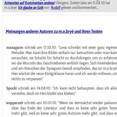
Antworten auf Kommentare anderer
! Übrigens: Zuletzt (also am 11.08.12) hat
m.o.bryé
Ich glaube an Gott
von
Rudolf
gelesen und kommentiert...
Meinungen anderer Autoren zu m.o.bryé und ihren Texten
managarm
schrieb am 17.10.10:
"Lena schreibt mit einer ganz eigene
Melodie. Man kann ihre Bilder einfach nur betrachten oder man kan
versuchen, sie Schicht für Schicht zu durchdringen, um zu erfahren
wo die Wurzeln des Geschriebenen wirklich liegen. Sich hineindenke
und am Knirschen der Synapsen Genuß empfinden, das ist m.o.bryé
Hier wächst die neue Königsklasse heran und ich werde mitlesen, u
nichts zu verpassen."
Spocki
schrieb am 14.08.10:
"Ich kann nicht behaupten, dass ich alle
verstehe, doch im Hirn bleibt was kleben."
wupperzeit
schrieb am 10.01.10:
"Wenn sie demnächst wieder palaver
über das Ende der Literatur, und dass es keine sehr guten Text
mehr gibt, weil es keine sehr guten Autoren mehr gibt, und dass e