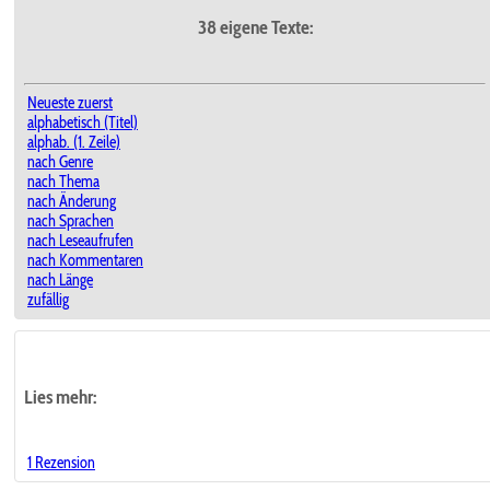
38 eigene Texte:
Neueste zuerst
alphabetisch (Titel)
alphab. (1. Zeile)
nach Genre
nach Thema
nach Änderung
nach Sprachen
nach Leseaufrufen
nach Kommentaren
nach Länge
zufällig
Lies mehr:
1 Rezension