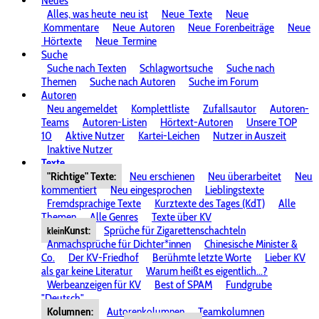
Neues
Alles, was heute
neu ist
Neue
Texte
Neue
Kommentare
Neue
Autoren
Neue
Forenbeiträge
Neue
Hörtexte
Neue
Termine
Suche
Suche nach Texten
Schlagwortsuche
Suche nach
Themen
Suche nach Autoren
Suche im Forum
Autoren
Neu angemeldet
Komplettliste
Zufallsautor
Autoren-
Teams
Autoren-Listen
Hörtext-Autoren
Unsere TOP
10
Aktive Nutzer
Kartei-Leichen
Nutzer in Auszeit
Inaktive Nutzer
Texte
"Richtige" Texte:
Neu erschienen
Neu überarbeitet
Neu
kommentiert
Neu eingesprochen
Lieblingstexte
Fremdsprachige Texte
Kurztexte des Tages (KdT)
Alle
Themen
Alle Genres
Texte über KV
Kunst:
Sprüche für Zigarettenschachteln
klein
Anmachsprüche für Dichter*innen
Chinesische Minister &
Co.
Der KV-Friedhof
Berühmte letzte Worte
Lieber KV
als gar keine Literatur
Warum heißt es eigentlich...?
Werbeanzeigen für KV
Best of SPAM
Fundgrube
"Deutsch"
Kolumnen:
Autorenkolumnen
Teamkolumnen