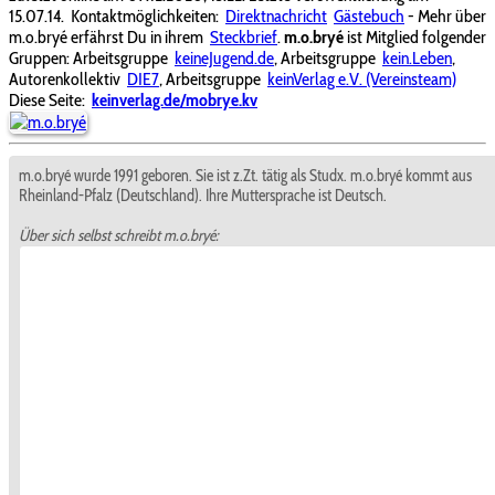
15.07.14.
Kontaktmöglichkeiten:
Direktnachricht
Gästebuch
- Mehr über
m.o.bryé erfährst Du in ihrem
Steckbrief
.
m.o.bryé
ist Mitglied folgender
Gruppen: Arbeitsgruppe
keineJugend.de
, Arbeitsgruppe
kein.Leben
,
Autorenkollektiv
DIE7
, Arbeitsgruppe
keinVerlag e.V. (Vereinsteam)
Diese Seite:
keinverlag.de/mobrye.kv
m.o.bryé wurde 1991 geboren. Sie ist z.Zt. tätig als Studx. m.o.bryé kommt aus
Rheinland-Pfalz (Deutschland). Ihre Muttersprache ist Deutsch.
Über sich selbst schreibt m.o.bryé: