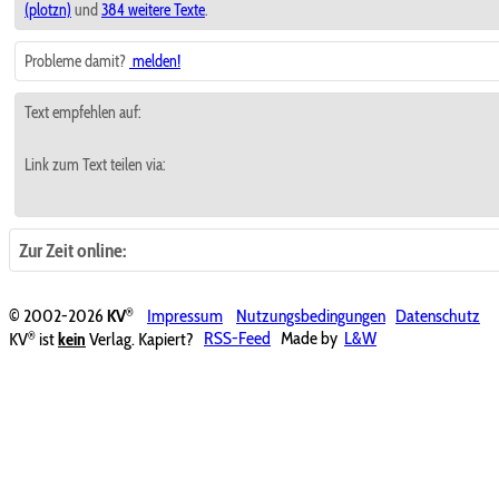
(plotzn)
und
384 weitere Texte
.
Probleme damit?
melden!
Text empfehlen auf:
Link zum Text teilen via:
Zur Zeit online:
®
© 2002-2026
KV
Impressum
Nutzungsbedingungen
Datenschutz
®
KV
ist
kein
Verlag. Kapiert?
RSS-Feed
Made by
L&W