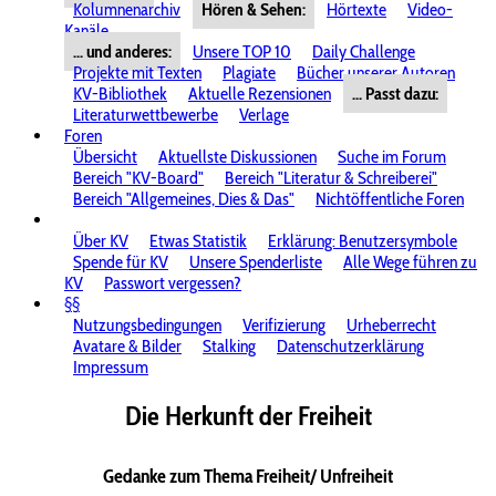
Kolumnenarchiv
Hören & Sehen:
Hörtexte
Video-
Kanäle
... und anderes:
Unsere TOP 10
Daily Challenge
Projekte mit Texten
Plagiate
Bücher unserer Autoren
KV-Bibliothek
Aktuelle Rezensionen
... Passt dazu:
Literaturwettbewerbe
Verlage
Foren
Übersicht
Aktuellste Diskussionen
Suche im Forum
Bereich "KV-Board"
Bereich "Literatur & Schreiberei"
Bereich "Allgemeines, Dies & Das"
Nichtöffentliche Foren
Über KV
Etwas Statistik
Erklärung: Benutzersymbole
Spende für KV
Unsere Spenderliste
Alle Wege führen zu
KV
Passwort vergessen?
§§
Nutzungsbedingungen
Verifizierung
Urheberrecht
Avatare & Bilder
Stalking
Datenschutzerklärung
Impressum
Die Herkunft der Freiheit
Gedanke zum Thema Freiheit/ Unfreiheit