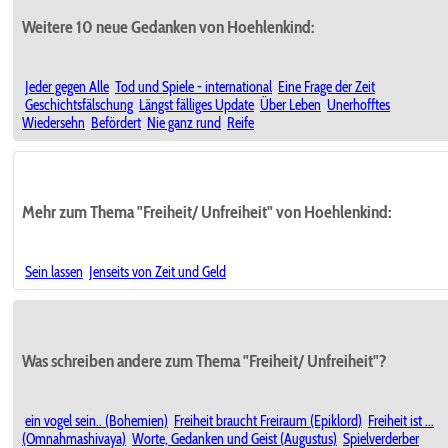
Weitere 10 neue Gedanken von Hoehlenkind:
Jeder gegen Alle
Tod und Spiele - international
Eine Frage der Zeit
Geschichtsfälschung
Längst fälliges Update
Über Leben
Unerhofftes
Wiedersehn
Befördert
Nie ganz rund
Reife
Mehr zum Thema "Freiheit/ Unfreiheit" von Hoehlenkind:
Sein lassen
Jenseits von Zeit und Geld
Was schreiben andere zum Thema "Freiheit/ Unfreiheit"?
ein vogel sein.. (Bohemien)
Freiheit braucht Freiraum (Epiklord)
Freiheit ist ...
(Omnahmashivaya)
Worte, Gedanken und Geist (Augustus)
Spielverderber