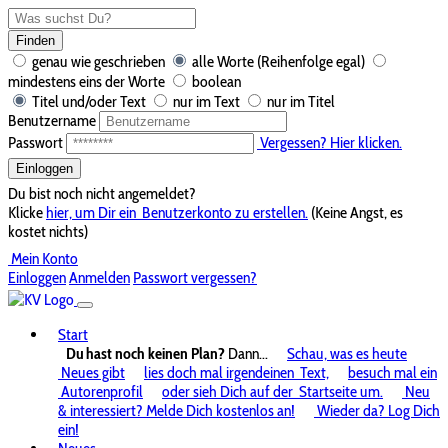
Finden
genau wie geschrieben
alle Worte (Reihenfolge egal)
mindestens eins der Worte
boolean
Titel und/oder Text
nur im Text
nur im Titel
Benutzername
Passwort
Vergessen? Hier klicken.
Einloggen
Du bist noch nicht angemeldet?
Klicke
hier, um Dir ein
Benutzerkonto zu erstellen.
(Keine Angst, es
kostet nichts)
Mein Konto
Einloggen
Anmelden
Passwort vergessen?
Start
Du hast noch keinen Plan?
Dann...
Schau, was es heute
Neues gibt
lies doch mal irgendeinen
Text,
besuch mal ein
Autorenprofil
oder sieh Dich auf der
Startseite um.
Neu
& interessiert? Melde Dich kostenlos an!
Wieder da? Log Dich
ein!