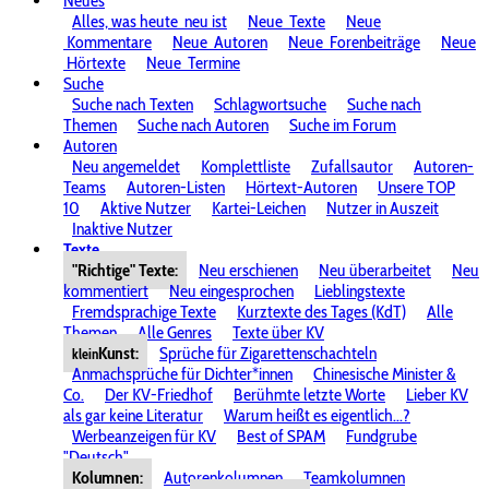
Neues
Alles, was heute
neu ist
Neue
Texte
Neue
Kommentare
Neue
Autoren
Neue
Forenbeiträge
Neue
Hörtexte
Neue
Termine
Suche
Suche nach Texten
Schlagwortsuche
Suche nach
Themen
Suche nach Autoren
Suche im Forum
Autoren
Neu angemeldet
Komplettliste
Zufallsautor
Autoren-
Teams
Autoren-Listen
Hörtext-Autoren
Unsere TOP
10
Aktive Nutzer
Kartei-Leichen
Nutzer in Auszeit
Inaktive Nutzer
Texte
"Richtige" Texte:
Neu erschienen
Neu überarbeitet
Neu
kommentiert
Neu eingesprochen
Lieblingstexte
Fremdsprachige Texte
Kurztexte des Tages (KdT)
Alle
Themen
Alle Genres
Texte über KV
Kunst:
Sprüche für Zigarettenschachteln
klein
Anmachsprüche für Dichter*innen
Chinesische Minister &
Co.
Der KV-Friedhof
Berühmte letzte Worte
Lieber KV
als gar keine Literatur
Warum heißt es eigentlich...?
Werbeanzeigen für KV
Best of SPAM
Fundgrube
"Deutsch"
Kolumnen:
Autorenkolumnen
Teamkolumnen