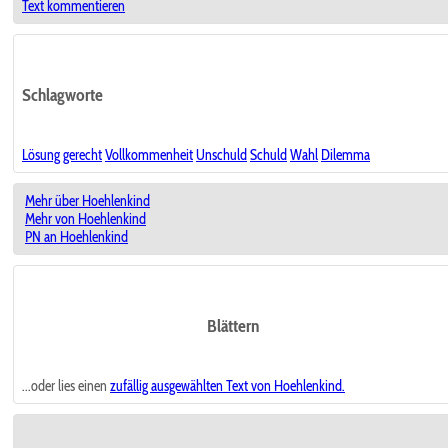
Text kommentieren
Schlagworte
Lösung
gerecht
Vollkommenheit
Unschuld
Schuld
Wahl
Dilemma
Mehr über Hoehlenkind
Mehr von Hoehlenkind
PN an Hoehlenkind
Blättern
...oder lies einen
zufällig ausgewählten
Text von Hoehlenkind.