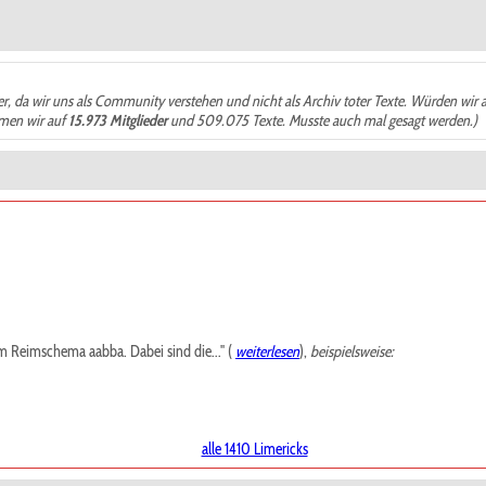
der, da wir uns als Community verstehen und nicht als Archiv toter Texte. Würden wir 
ämen wir auf
15.973 Mitglieder
und 509.075 Texte. Musste auch mal gesagt werden.)
m Reimschema aabba. Dabei sind die..." (
weiterlesen
),
beispielsweise:
alle 1410 Limericks