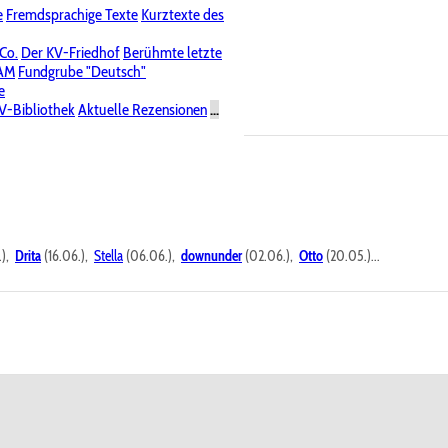
e
Fremdsprachige Texte
Kurztexte des
Nichtöffentliche Foren
 Co.
Der KV-Friedhof
Berühmte letzte
PAM
Fundgrube "Deutsch"
e
V-Bibliothek
Aktuelle Rezensionen
...
.),
Drita
(16.06.),
Stella
(06.06.),
downunder
(02.06.),
Otto
(20.05.)...