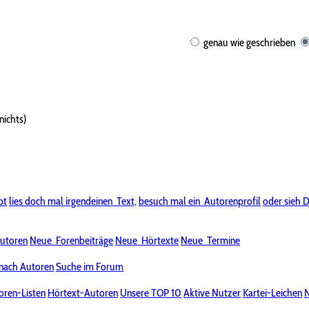
genau wie geschrieben
nichts)
bt
lies doch mal irgendeinen
Text,
besuch mal ein
Autorenprofil
oder sieh D
utoren
Neue
Forenbeiträge
Neue
Hörtexte
Neue
Termine
nach Autoren
Suche im Forum
oren-Listen
Hörtext-Autoren
Unsere TOP 10
Aktive Nutzer
Kartei-Leichen
N