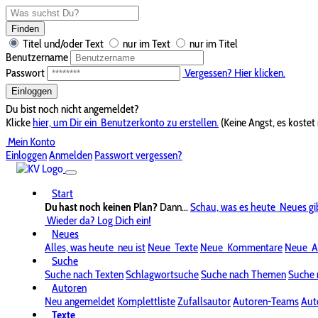
Finden
Titel und/oder Text
nur im Text
nur im Titel
Benutzername
Passwort
Vergessen? Hier klicken.
Einloggen
Du bist noch nicht angemeldet?
Klicke
hier, um Dir ein
Benutzerkonto zu erstellen.
(Keine Angst, es kostet 
Mein Konto
Einloggen
Anmelden
Passwort vergessen?
Start
Du hast noch keinen Plan?
Dann...
Schau, was es heute
Neues gi
Wieder da? Log Dich ein!
Neues
Alles, was heute
neu ist
Neue
Texte
Neue
Kommentare
Neue
A
Suche
Suche nach Texten
Schlagwortsuche
Suche nach Themen
Suche 
Autoren
Neu angemeldet
Komplettliste
Zufallsautor
Autoren-Teams
Aut
Texte