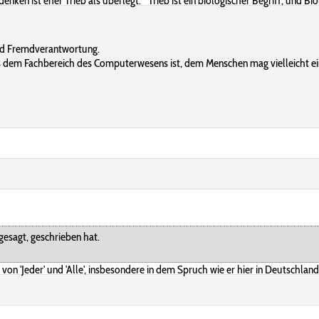
enken ist eher Trieb als überlegt." Trieb ist ein biologischer Begriff, und B
 und Fremdverantwortung.
aus dem Fachbereich des Computerwesens ist, dem Menschen mag vielleicht ein
gesagt, geschrieben hat.
n 'Jeder' und 'Alle', insbesondere in dem Spruch wie er hier in Deutschland