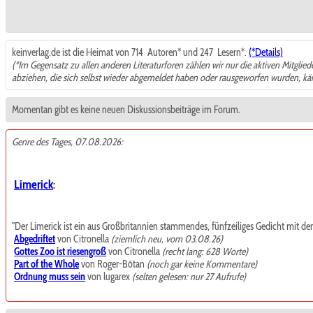
keinverlag.de ist die Heimat von 714
Autoren* und 247
Lesern*.
(*Details)
(*Im Gegensatz zu allen anderen Literaturforen zählen wir nur die aktiven Mitglie
abziehen, die sich selbst wieder abgemeldet haben oder rausgeworfen wurden, k
Momentan gibt es keine neuen Diskussionsbeiträge im Forum.
Genre des Tages, 07.08.2026:
Limerick
:
"Der Limerick ist ein aus Großbritannien stammendes, fünfzeiliges Gedicht mit de
Abgedriftet
von Citronella
(ziemlich neu, vom 03.08.26)
Gottes Zoo ist riesengroß
von Citronella
(recht lang: 628 Worte)
Part of the Whole
von Roger-Bôtan
(noch gar keine Kommentare)
Ordnung muss sein
von lugarex
(selten gelesen: nur 27 Aufrufe)