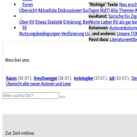
Foren
"Richtige" Texte:
Neu ersc
Übersicht
Aktuellste Diskussionen
Suche im Forum
Tages (KdT)
Alle Themen
Bereich "KV
A
Kunst:
Sprüche für Zig
klein
Über KV
Etwas Statistik
Erklärung: Benutzersymbole
Worte
Lieber KV als gar ke
Spende für
§§
Kolumnen:
Autorenkolum
Nutzungsbedingungen
Verifizierung
Urheberrecht
... und anderes:
Avatare & Bild
Unsere TO
Passt dazu:
Literaturwett
Neu bei uns:
Raium
(30.07.),
KreyDuengger
(28.07.),
Imitologiker
(27.07.),
Juli
(20.07.),
Ste
Übersicht aller neuen Autoren und Leser
Zur Zeit online: