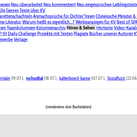
hienen
Neu überarbeitet
Neu kommentiert
Neu eingesprochen
Lieblingstext
-Board"
lle Genres
Bereich "Literatur & Schreiberei"
Texte über KV
Bereich "Allgemeines, Dies & Das"
arettenschachteln
Anmachsprüche für Dichter*innen
Chinesische Minister &
ine Literatur
 KV
Unsere Spenderliste
Warum heißt es eigentlich...?
Alle Wege führen zu KV
Werbeanzeigen für KV
Passwort vergessen?
Best of S
nen
Teamkolumnen
Kolumnenarchiv
Hören & Sehen:
Hörtexte
Video-Kanäl
er
P 10
Stalking
Daily Challenge
Datenschutzerklärung
Projekte mit Texten
Impressum
Plagiate
Bücher unserer Autoren
K
bewerbe
Verlage
rntaler
(19.07.),
rochusthal
(18.07.),
kaltenboeck-karow
(07.07.),
Sozialfuzzi
(22.06
(mindestens drei Buchstaben)