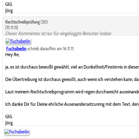
GlG
Jörg
Rechtschreibprüfung
(30)
(15.11.11)
Dieser Kommentar ist nur für eingeloggte Benutzer lesbar.
Fuchsiberlin
schrieb daraufhin am 16.11.11:
Hey Re,
ja, es ist durchaus bewußt gewählt, viel an Dunkelheit/Finsternis in die
Die Übertreibung ist durchaus gewollt, auch wenn ich verstehen kann, da
Laut meinem Rechtschreibprogramm wird regen durchweicht auseinander ge
Ich danke Dir für Deine ehrliche Ausenandersetzunmg mit dem Text, den ich
GlG
Jörg