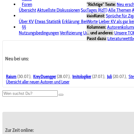
Foren
"Richtige" Texte:
Neu ersc
Übersicht
Aktuellste Diskussionen
Suche im Forum
Tages (KdT)
Alle Themen
Bereich "KV
A
Kunst:
Sprüche für Zig
klein
Über KV
Etwas Statistik
Erklärung: Benutzersymbole
Worte
Lieber KV als gar ke
Spende für
§§
Kolumnen:
Autorenkolum
Nutzungsbedingungen
Verifizierung
Urheberrecht
... und anderes:
Avatare & Bild
Unsere TO
Passt dazu:
Literaturwett
Neu bei uns:
Raium
(30.07.),
KreyDuengger
(28.07.),
Imitologiker
(27.07.),
Juli
(20.07.),
Ste
Übersicht aller neuen Autoren und Leser
Zur Zeit online: