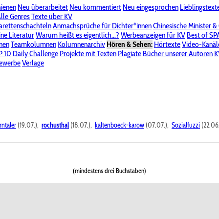
hienen
Neu überarbeitet
Neu kommentiert
Neu eingesprochen
Lieblingstext
-Board"
lle Genres
Bereich "Literatur & Schreiberei"
Texte über KV
Bereich "Allgemeines, Dies & Das"
arettenschachteln
Anmachsprüche für Dichter*innen
Chinesische Minister &
ine Literatur
 KV
Unsere Spenderliste
Warum heißt es eigentlich...?
Alle Wege führen zu KV
Werbeanzeigen für KV
Passwort vergessen?
Best of S
nen
Teamkolumnen
Kolumnenarchiv
Hören & Sehen:
Hörtexte
Video-Kanäl
er
P 10
Stalking
Daily Challenge
Datenschutzerklärung
Projekte mit Texten
Impressum
Plagiate
Bücher unserer Autoren
K
bewerbe
Verlage
rntaler
(19.07.),
rochusthal
(18.07.),
kaltenboeck-karow
(07.07.),
Sozialfuzzi
(22.06
(mindestens drei Buchstaben)