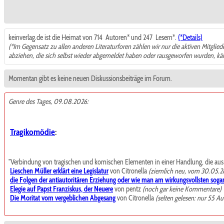
keinverlag.de ist die Heimat von 714
Autoren* und 247
Lesern*.
(*Details)
(*Im Gegensatz zu allen anderen Literaturforen zählen wir nur die aktiven Mitglie
abziehen, die sich selbst wieder abgemeldet haben oder rausgeworfen wurden, k
Momentan gibt es keine neuen Diskussionsbeiträge im Forum.
Genre des Tages, 09.08.2026:
Tragikomödie
:
"Verbindung von tragischen und komischen Elementen in einer Handlung, die aus de
Lieschen Müller erklärt eine Legislatur
von Citronella
(ziemlich neu, vom 30.05.2
die Folgen der antiautoritären Erziehung oder wie man am wirkungsvollsten sogar
Elegie auf Papst Franziskus, der Neuere
von pentz
(noch gar keine Kommentare)
Die Moritat vom vergeblichen Abgesang
von Citronella
(selten gelesen: nur 55 Au