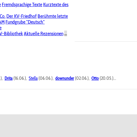
e
Fremdsprachige Texte
Kurztexte des
Nichtöffentliche Foren
 Co.
Der KV-Friedhof
Berühmte letzte
PAM
Fundgrube "Deutsch"
e
V-Bibliothek
Aktuelle Rezensionen
...
.),
Drita
(16.06.),
Stella
(06.06.),
downunder
(02.06.),
Otto
(20.05.)...