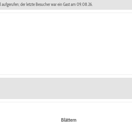
al aufgerufen; der letzte Besucher war ein Gast am 09.08.26.
Blättern