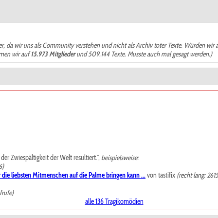
der, da wir uns als Community verstehen und nicht als Archiv toter Texte. Würden wir 
ämen wir auf
15.973 Mitglieder
und 509.144 Texte. Musste auch mal gesagt werden.)
r Zwiespältigkeit der Welt resultiert.",
beispielsweise:
6)
 die liebsten Mitmenschen auf die Palme bringen kann ...
von tastifix
(recht lang: 261
frufe)
alle 136 Tragikomödien