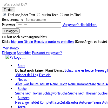
Finden
Titel und/oder Text
nur im Text
nur im Titel
Benutzername
Passwort
Vergessen? Hier klicken.
Einloggen
Du bist noch nicht angemeldet?
Klicke
hier, um Dir ein
Benutzerkonto zu erstellen.
(Keine Angst, es kostet 
Mein Konto
Einloggen
Anmelden
Passwort vergessen?
Start
Du hast noch keinen Plan?
Dann...
Schau, was es heute
Neues gi
Wieder da? Log Dich ein!
Neues
Alles, was heute
neu ist
Neue
Texte
Neue
Kommentare
Neue
A
Suche
Suche nach Texten
Schlagwortsuche
Suche nach Themen
Suche 
Autoren
Neu angemeldet
Komplettliste
Zufallsautor
Autoren-Teams
Aut
Texte