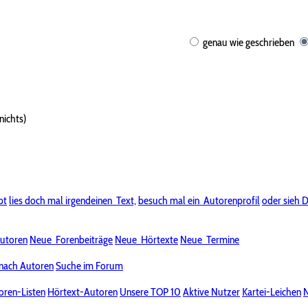
genau wie geschrieben
nichts)
bt
lies doch mal irgendeinen
Text,
besuch mal ein
Autorenprofil
oder sieh D
utoren
Neue
Forenbeiträge
Neue
Hörtexte
Neue
Termine
nach Autoren
Suche im Forum
oren-Listen
Hörtext-Autoren
Unsere TOP 10
Aktive Nutzer
Kartei-Leichen
N