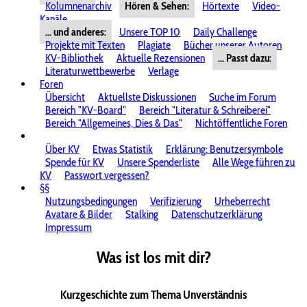
Kolumnenarchiv
Hören & Sehen:
Hörtexte
Video-
Kanäle
... und anderes:
Unsere TOP 10
Daily Challenge
Projekte mit Texten
Plagiate
Bücher unserer Autoren
KV-Bibliothek
Aktuelle Rezensionen
... Passt dazu:
Literaturwettbewerbe
Verlage
Foren
Übersicht
Aktuellste Diskussionen
Suche im Forum
Bereich "KV-Board"
Bereich "Literatur & Schreiberei"
Bereich "Allgemeines, Dies & Das"
Nichtöffentliche Foren
Über KV
Etwas Statistik
Erklärung: Benutzersymbole
Spende für KV
Unsere Spenderliste
Alle Wege führen zu
KV
Passwort vergessen?
§§
Nutzungsbedingungen
Verifizierung
Urheberrecht
Avatare & Bilder
Stalking
Datenschutzerklärung
Impressum
Was ist los mit dir?
Kurzgeschichte zum Thema Unverständnis