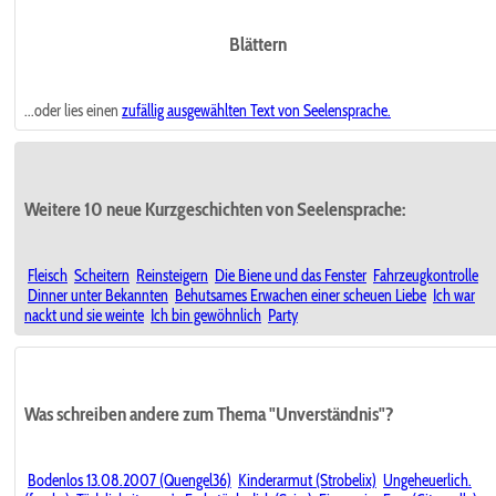
Blättern
...oder lies einen
zufällig ausgewählten
Text von Seelensprache.
Weitere 10 neue Kurzgeschichten von Seelensprache:
Fleisch
Scheitern
Reinsteigern
Die Biene und das Fenster
Fahrzeugkontrolle
Dinner unter Bekannten
Behutsames Erwachen einer scheuen Liebe
Ich war
nackt und sie weinte
Ich bin gewöhnlich
Party
Was schreiben andere zum Thema "Unverständnis"?
Bodenlos 13.08.2007 (Quengel36)
Kinderarmut (Strobelix)
Ungeheuerlich.