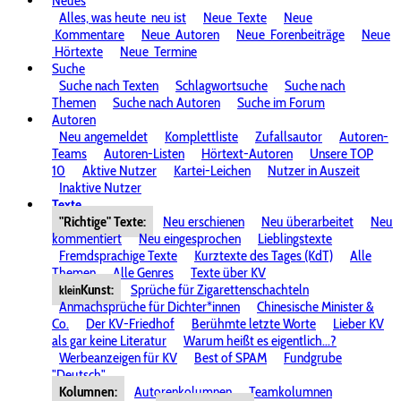
Neues
Alles, was heute
neu ist
Neue
Texte
Neue
Kommentare
Neue
Autoren
Neue
Forenbeiträge
Neue
Hörtexte
Neue
Termine
Suche
Suche nach Texten
Schlagwortsuche
Suche nach
Themen
Suche nach Autoren
Suche im Forum
Autoren
Neu angemeldet
Komplettliste
Zufallsautor
Autoren-
Teams
Autoren-Listen
Hörtext-Autoren
Unsere TOP
10
Aktive Nutzer
Kartei-Leichen
Nutzer in Auszeit
Inaktive Nutzer
Texte
"Richtige" Texte:
Neu erschienen
Neu überarbeitet
Neu
kommentiert
Neu eingesprochen
Lieblingstexte
Fremdsprachige Texte
Kurztexte des Tages (KdT)
Alle
Themen
Alle Genres
Texte über KV
Kunst:
Sprüche für Zigarettenschachteln
klein
Anmachsprüche für Dichter*innen
Chinesische Minister &
Co.
Der KV-Friedhof
Berühmte letzte Worte
Lieber KV
als gar keine Literatur
Warum heißt es eigentlich...?
Werbeanzeigen für KV
Best of SPAM
Fundgrube
"Deutsch"
Kolumnen:
Autorenkolumnen
Teamkolumnen