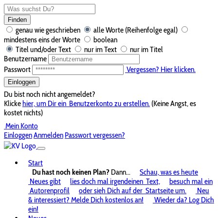
Finden
genau wie geschrieben
alle Worte (Reihenfolge egal)
mindestens eins der Worte
boolean
Titel und/oder Text
nur im Text
nur im Titel
Benutzername
Passwort
Vergessen? Hier klicken.
Einloggen
Du bist noch nicht angemeldet?
Klicke
hier, um Dir ein
Benutzerkonto zu erstellen.
(Keine Angst, es
kostet nichts)
Mein Konto
Einloggen
Anmelden
Passwort vergessen?
Start
Du hast noch keinen Plan?
Dann...
Schau, was es heute
Neues gibt
lies doch mal irgendeinen
Text,
besuch mal ein
Autorenprofil
oder sieh Dich auf der
Startseite um.
Neu
& interessiert? Melde Dich kostenlos an!
Wieder da? Log Dich
ein!