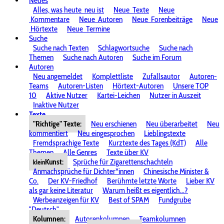
Neues
Alles, was heute
neu ist
Neue
Texte
Neue
Kommentare
Neue
Autoren
Neue
Forenbeiträge
Neue
Hörtexte
Neue
Termine
Suche
Suche nach Texten
Schlagwortsuche
Suche nach
Themen
Suche nach Autoren
Suche im Forum
Autoren
Neu angemeldet
Komplettliste
Zufallsautor
Autoren-
Teams
Autoren-Listen
Hörtext-Autoren
Unsere TOP
10
Aktive Nutzer
Kartei-Leichen
Nutzer in Auszeit
Inaktive Nutzer
Texte
"Richtige" Texte:
Neu erschienen
Neu überarbeitet
Neu
kommentiert
Neu eingesprochen
Lieblingstexte
Fremdsprachige Texte
Kurztexte des Tages (KdT)
Alle
Themen
Alle Genres
Texte über KV
Kunst:
Sprüche für Zigarettenschachteln
klein
Anmachsprüche für Dichter*innen
Chinesische Minister &
Co.
Der KV-Friedhof
Berühmte letzte Worte
Lieber KV
als gar keine Literatur
Warum heißt es eigentlich...?
Werbeanzeigen für KV
Best of SPAM
Fundgrube
"Deutsch"
Kolumnen:
Autorenkolumnen
Teamkolumnen