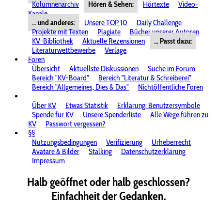
Kolumnenarchiv
Hören & Sehen:
Hörtexte
Video-
Kanäle
... und anderes:
Unsere TOP 10
Daily Challenge
Projekte mit Texten
Plagiate
Bücher unserer Autoren
KV-Bibliothek
Aktuelle Rezensionen
... Passt dazu:
Literaturwettbewerbe
Verlage
Foren
Übersicht
Aktuellste Diskussionen
Suche im Forum
Bereich "KV-Board"
Bereich "Literatur & Schreiberei"
Bereich "Allgemeines, Dies & Das"
Nichtöffentliche Foren
Über KV
Etwas Statistik
Erklärung: Benutzersymbole
Spende für KV
Unsere Spenderliste
Alle Wege führen zu
KV
Passwort vergessen?
§§
Nutzungsbedingungen
Verifizierung
Urheberrecht
Avatare & Bilder
Stalking
Datenschutzerklärung
Impressum
Halb geöffnet oder halb geschlossen?
Einfachheit der Gedanken.