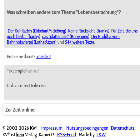
Was schreiben andere zum Thema "Lebensbetrachtung"?
Der Kuhfladen (EkkehartMittelberg)
Keine Rücksicht. (franky)
Für Zeit, die uns
noch bleibt. (franky)
das "plattenlied" (Bohemien)
Der Buddha vom
Bahnhofsviertel (LotharAtzert)
und
544 weitere Texte
.
Probleme damit?
melden!
Text empfehlen auf:
Link zum Text teilen via:
Zur Zeit online:
®
© 2002-2026
KV
Impressum
Nutzungsbedingungen
Datenschutz
®
KV
ist
kein
Verlag. Kapiert?
RSS-Feed
Made by
L&W