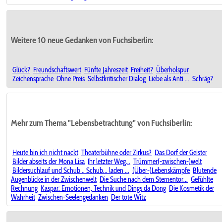
Weitere 10 neue Gedanken von Fuchsiberlin:
Glück?
Freundschaftswert
Fünfte Jahreszeit
Freiheit?
Überholspur
Zeichensprache
Ohne Preis
Selbstkritischer Dialog
Liebe als Anti ...
Schräg?
Mehr zum Thema "Lebensbetrachtung" von Fuchsiberlin:
Heute bin ich nicht nackt
Theaterbühne oder Zirkus?
Das Dorf der Geister
Bilder abseits der Mona Lisa
Ihr letzter Weg...
Trümmer(-zwischen-)welt
Bildersuchlauf und Schub .. Schub... laden ...
(Über-)Lebenskämpfe
Blutende
Augenblicke in der Zwischenwelt
Die Suche nach dem Sternentor...
Gefühlte
Rechnung
Kaspar: Emotionen, Technik und Dings da Dong
Die Kosmetik der
Wahrheit
Zwischen-Seelengedanken
Der tote Witz