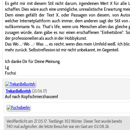
Es geht mir mit diesem Stil nicht darum, irgendeinen Wert X für alle 
schaffen. Dies wäre auch eine unmögliche, unrealistische Erwartung mein
Dem einen gefällt der Text X, oder Passagen von diesem, von Autor
welcher Internetplattform auch immer, dem anderen sagt der Stil von
nullkommanix % zu. That’s life, wenn uns Menschen allen das gleiche g
zusagen würde, dann gäbe es nur einen erschaffenen "Einheitsbrei". S
der professionellen als auch in der Hobbykunst.
Das Wo ...-Wo ...- Was ..., es reicht, wenn dies mein Umfeld weiß. Ich bli
mehr zurück. Selbstreflexion ist mir nicht unbekannt, im Gegenteil.
Ich danke Dir für Deine Meinung.
Lg
Fuchsi
TrekanBelluvitsh
(23.06.17)
Auf nach Kopfschmerzhausen!
Veröffentlicht am 27.05.17. Textlänge: 102 Wörter. Dieser Text wurde bereits
740 mal aufgerufen; der letzte Besucher war ein Gast am 02.08.26.