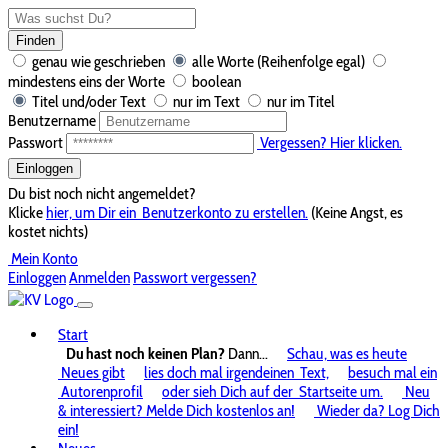
Finden
genau wie geschrieben
alle Worte (Reihenfolge egal)
mindestens eins der Worte
boolean
Titel und/oder Text
nur im Text
nur im Titel
Benutzername
Passwort
Vergessen? Hier klicken.
Einloggen
Du bist noch nicht angemeldet?
Klicke
hier, um Dir ein
Benutzerkonto zu erstellen.
(Keine Angst, es
kostet nichts)
Mein Konto
Einloggen
Anmelden
Passwort vergessen?
Start
Du hast noch keinen Plan?
Dann...
Schau, was es heute
Neues gibt
lies doch mal irgendeinen
Text,
besuch mal ein
Autorenprofil
oder sieh Dich auf der
Startseite um.
Neu
& interessiert? Melde Dich kostenlos an!
Wieder da? Log Dich
ein!