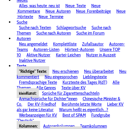
Neues
Alles, was heute
neu ist
Neue
Texte
Neue
Kommentare
Neue
Autoren
Neue
Forenbeiträge
Neue
Hörtexte
Neue
Termine
Suche
Suche nach Texten
Schlagwortsuche
Suche nach
Themen
Suche nach Autoren
Suche im Forum
Autoren
Neu angemeldet
Komplettliste
Zufallsautor
Autoren-
Teams
Autoren-Listen
Hörtext-Autoren
Unsere TOP
10
Aktive Nutzer
Kartei-Leichen
Nutzer in Auszeit
Inaktive Nutzer
Texte
"Richtige" Texte:
Neu erschienen
Neu überarbeitet
Neu
kommentiert
Neu eingesprochen
Lieblingstexte
Fremdsprachige Texte
Kurztexte des Tages (KdT)
Alle
Themen
Alle Genres
Texte über KV
Kunst:
Sprüche für Zigarettenschachteln
klein
Anmachsprüche für Dichter*innen
Chinesische Minister &
Co.
Der KV-Friedhof
Berühmte letzte Worte
Lieber KV
als gar keine Literatur
Warum heißt es eigentlich...?
Werbeanzeigen für KV
Best of SPAM
Fundgrube
"Deutsch"
Kolumnen:
Autorenkolumnen
Teamkolumnen