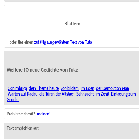
Blättern
...oder lies einen
zufällig ausgewählten
Text von Tula.
Weitere 10 neue Gedichte von Tula:
Conímbriga
dein Thema heute
vor-bildern
im Eden
der Demolition Man
Warten auf Radau
die Türen der Altstadt
Sehnsucht
im Zenit
Einladung zum
Gericht
Probleme damit?
melden!
Text empfehlen auf: