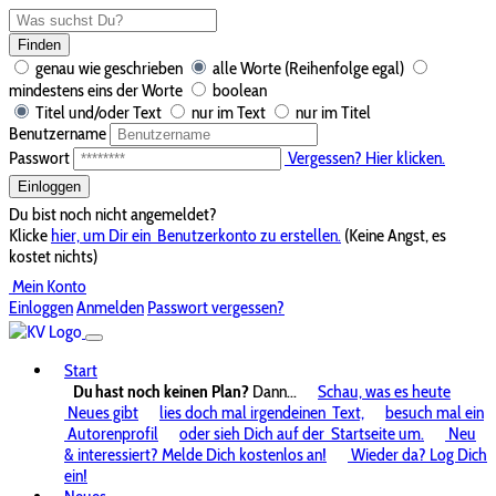
Finden
genau wie geschrieben
alle Worte (Reihenfolge egal)
mindestens eins der Worte
boolean
Titel und/oder Text
nur im Text
nur im Titel
Benutzername
Passwort
Vergessen? Hier klicken.
Einloggen
Du bist noch nicht angemeldet?
Klicke
hier, um Dir ein
Benutzerkonto zu erstellen.
(Keine Angst, es
kostet nichts)
Mein Konto
Einloggen
Anmelden
Passwort vergessen?
Start
Du hast noch keinen Plan?
Dann...
Schau, was es heute
Neues gibt
lies doch mal irgendeinen
Text,
besuch mal ein
Autorenprofil
oder sieh Dich auf der
Startseite um.
Neu
& interessiert? Melde Dich kostenlos an!
Wieder da? Log Dich
ein!