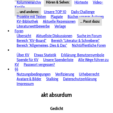
Kolumnenarchiv
Hören & Sehen:
Hörtexte
Video-
Kanäle
... und anderes:
Unsere TOP 10
Daily Challenge
Projekte mit Texten
Plagiate
Bücher unserer Autoren
KV-Bibliothek
Aktuelle Rezensionen
... Passt dazu:
Literaturwettbewerbe
Verlage
Foren
Übersicht
Aktuellste Diskussionen
Suche im Forum
Bereich "KV-Board"
Bereich "Literatur & Schreiberei"
Bereich "Allgemeines, Dies & Das"
Nichtöffentliche Foren
Über KV
Etwas Statistik
Erklärung: Benutzersymbole
Spende für KV
Unsere Spenderliste
Alle Wege führen zu
KV
Passwort vergessen?
§§
Nutzungsbedingungen
Verifizierung
Urheberrecht
Avatare & Bilder
Stalking
Datenschutzerklärung
Impressum
akt absurdum
Gedicht