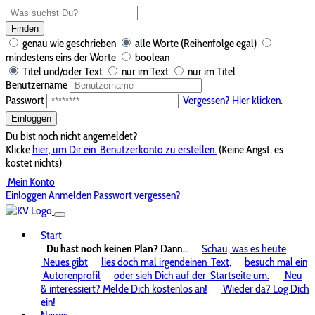
Finden
genau wie geschrieben
alle Worte (Reihenfolge egal)
mindestens eins der Worte
boolean
Titel und/oder Text
nur im Text
nur im Titel
Benutzername
Passwort
Vergessen? Hier klicken.
Einloggen
Du bist noch nicht angemeldet?
Klicke
hier, um Dir ein
Benutzerkonto zu erstellen.
(Keine Angst, es
kostet nichts)
Mein Konto
Einloggen
Anmelden
Passwort vergessen?
Start
Du hast noch keinen Plan?
Dann...
Schau, was es heute
Neues gibt
lies doch mal irgendeinen
Text,
besuch mal ein
Autorenprofil
oder sieh Dich auf der
Startseite um.
Neu
& interessiert? Melde Dich kostenlos an!
Wieder da? Log Dich
ein!