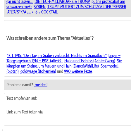
gar nicht lassen...
DIE TECH-MILLIARDÄRE & TRUMP
putins protzpalast am
schwarzen meEr
SYRIEN
TRUMP MUTIERT ZUM SCHUTZGELDERPRESSER
A*L*A*S*K*A ｡｡⋆ ⊹₊ COCKTAIL
Was schreiben andere zum Thema "Aktuelles"?
17. I. 1915. “Den Tag im Graben verbracht. Nachts im Granatloch.“ Jünger –
’Kriegstagebuch 1914 – 1918’ (alter79)
Hallo und Tschüss (AchterZwerg)
Sie
kämpfen um Steine, um Mauern und Hain (DanceWith1Life)
Sparmodell
(plotzn)
goldwaage (Bohemien)
und
990 weitere Texte
.
Probleme damit?
melden!
Text empfehlen auf:
Link zum Text teilen via: