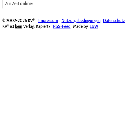
Zur Zeit online:
®
© 2002-2026
KV
Impressum
Nutzungsbedingungen
Datenschutz
®
KV
ist
kein
Verlag. Kapiert?
RSS-Feed
Made by
L&W