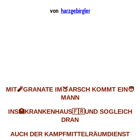
von
harzgebirgler
MIT
🧨
GRANATE IM
🍑
ARSCH KOMMT EIN
🧑
MANN
INS
🏥
KRANKENHAUS
🇫🇷
UND SOGLEICH
DRAN
AUCH DER KAMPFMITTELRÄUMDIENST