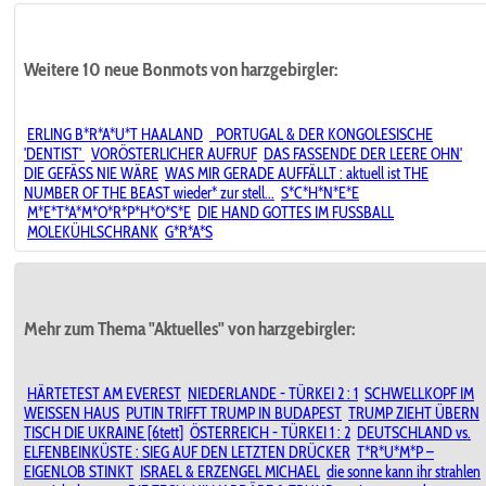
Weitere 10 neue Bonmots von harzgebirgler:
ERLING B*R*A*U*T HAALAND
︎ ︎ PORTUGAL & DER KONGOLESISCHE
'DENTIST'︎ ︎
VORÖSTERLICHER AUFRUF
DAS FASSENDE DER LEERE OHN'
DIE GEFÄSS NIE WÄRE
WAS MIR GERADE AUFFÄLLT : aktuell ist THE
NUMBER OF THE BEAST wieder* zur stell...
S*C*H*N*E*E
M*E*T*A*M*O*R*P*H*O*S*E
DIE HAND GOTTES IM FUSSBALL
MOLEKÜHLSCHRANK
G*R*A*S
Mehr zum Thema "Aktuelles" von harzgebirgler:
HÄRTETEST AM EVEREST
NIEDERLANDE - TÜRKEI 2 : 1
SCHWELLKOPF IM
WEISSEN HAUS
PUTIN TRIFFT TRUMP IN BUDAPEST
TRUMP ZIEHT ÜBERN
TISCH DIE UKRAINE [6tett]
ÖSTERREICH - TÜRKEI 1 : 2
DEUTSCHLAND vs.
ELFENBEINKÜSTE : SIEG AUF DEN LETZTEN DRÜCKER
T*R*U*M*P –
EIGENLOB STINKT
ISRAEL & ERZENGEL MICHAEL
die sonne kann ihr strahlen