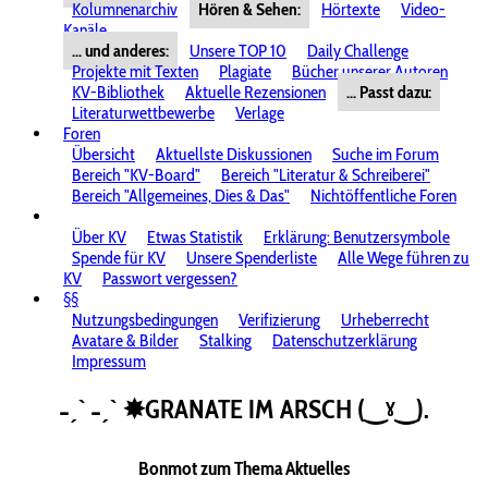
Kolumnenarchiv
Hören & Sehen:
Hörtexte
Video-
Kanäle
... und anderes:
Unsere TOP 10
Daily Challenge
Projekte mit Texten
Plagiate
Bücher unserer Autoren
KV-Bibliothek
Aktuelle Rezensionen
... Passt dazu:
Literaturwettbewerbe
Verlage
Foren
Übersicht
Aktuellste Diskussionen
Suche im Forum
Bereich "KV-Board"
Bereich "Literatur & Schreiberei"
Bereich "Allgemeines, Dies & Das"
Nichtöffentliche Foren
Über KV
Etwas Statistik
Erklärung: Benutzersymbole
Spende für KV
Unsere Spenderliste
Alle Wege führen zu
KV
Passwort vergessen?
§§
Nutzungsbedingungen
Verifizierung
Urheberrecht
Avatare & Bilder
Stalking
Datenschutzerklärung
Impressum
˗ˏˋ ˗ˏˋ ✸GRANATE IM ARSCH (‿ˠ‿).
Bonmot zum Thema Aktuelles