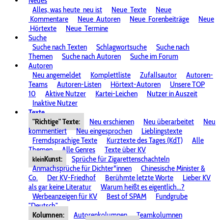
Neues
Alles, was heute
neu ist
Neue
Texte
Neue
Kommentare
Neue
Autoren
Neue
Forenbeiträge
Neue
Hörtexte
Neue
Termine
Suche
Suche nach Texten
Schlagwortsuche
Suche nach
Themen
Suche nach Autoren
Suche im Forum
Autoren
Neu angemeldet
Komplettliste
Zufallsautor
Autoren-
Teams
Autoren-Listen
Hörtext-Autoren
Unsere TOP
10
Aktive Nutzer
Kartei-Leichen
Nutzer in Auszeit
Inaktive Nutzer
Texte
"Richtige" Texte:
Neu erschienen
Neu überarbeitet
Neu
kommentiert
Neu eingesprochen
Lieblingstexte
Fremdsprachige Texte
Kurztexte des Tages (KdT)
Alle
Themen
Alle Genres
Texte über KV
Kunst:
Sprüche für Zigarettenschachteln
klein
Anmachsprüche für Dichter*innen
Chinesische Minister &
Co.
Der KV-Friedhof
Berühmte letzte Worte
Lieber KV
als gar keine Literatur
Warum heißt es eigentlich...?
Werbeanzeigen für KV
Best of SPAM
Fundgrube
"Deutsch"
Kolumnen:
Autorenkolumnen
Teamkolumnen