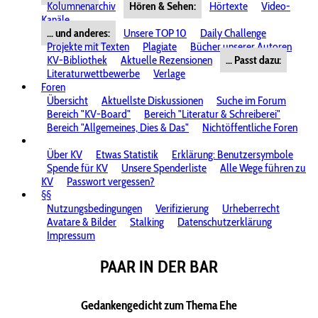
Kolumnenarchiv
Hören & Sehen:
Hörtexte
Video-
Kanäle
... und anderes:
Unsere TOP 10
Daily Challenge
Projekte mit Texten
Plagiate
Bücher unserer Autoren
KV-Bibliothek
Aktuelle Rezensionen
... Passt dazu:
Literaturwettbewerbe
Verlage
Foren
Übersicht
Aktuellste Diskussionen
Suche im Forum
Bereich "KV-Board"
Bereich "Literatur & Schreiberei"
Bereich "Allgemeines, Dies & Das"
Nichtöffentliche Foren
Über KV
Etwas Statistik
Erklärung: Benutzersymbole
Spende für KV
Unsere Spenderliste
Alle Wege führen zu
KV
Passwort vergessen?
§§
Nutzungsbedingungen
Verifizierung
Urheberrecht
Avatare & Bilder
Stalking
Datenschutzerklärung
Impressum
PAAR IN DER BAR
Gedankengedicht zum Thema Ehe