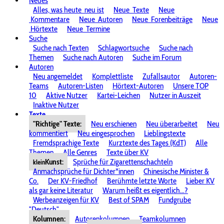
Neues
Alles, was heute
neu ist
Neue
Texte
Neue
Kommentare
Neue
Autoren
Neue
Forenbeiträge
Neue
Hörtexte
Neue
Termine
Suche
Suche nach Texten
Schlagwortsuche
Suche nach
Themen
Suche nach Autoren
Suche im Forum
Autoren
Neu angemeldet
Komplettliste
Zufallsautor
Autoren-
Teams
Autoren-Listen
Hörtext-Autoren
Unsere TOP
10
Aktive Nutzer
Kartei-Leichen
Nutzer in Auszeit
Inaktive Nutzer
Texte
"Richtige" Texte:
Neu erschienen
Neu überarbeitet
Neu
kommentiert
Neu eingesprochen
Lieblingstexte
Fremdsprachige Texte
Kurztexte des Tages (KdT)
Alle
Themen
Alle Genres
Texte über KV
Kunst:
Sprüche für Zigarettenschachteln
klein
Anmachsprüche für Dichter*innen
Chinesische Minister &
Co.
Der KV-Friedhof
Berühmte letzte Worte
Lieber KV
als gar keine Literatur
Warum heißt es eigentlich...?
Werbeanzeigen für KV
Best of SPAM
Fundgrube
"Deutsch"
Kolumnen:
Autorenkolumnen
Teamkolumnen