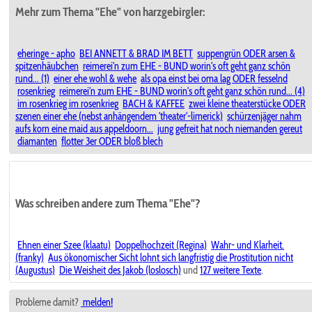
Mehr zum Thema "Ehe" von harzgebirgler:
eheringe - apho
BEI ANNETT & BRAD IM BETT
suppengrün ODER arsen &
spitzenhäubchen
reimerei'n zum EHE - BUND worin's oft geht ganz schön
rund... (1)
einer ehe wohl & wehe
als opa einst bei oma lag ODER fesselnd
rosenkrieg
reimerei'n zum EHE - BUND worin's oft geht ganz schön rund... (4)
im rosenkrieg im rosenkrieg
BACH & KAFFEE
zwei kleine theaterstücke ODER
szenen einer ehe (nebst anhängendem 'theater'-limerick)
schürzenjäger nahm
aufs korn eine maid aus appeldoorn...
jung gefreit hat noch niemanden gereut
diamanten
flotter 3er ODER bloß blech
Was schreiben andere zum Thema "Ehe"?
Ehnen einer Szee (klaatu)
Doppelhochzeit (Regina)
Wahr- und Klarheit.
(franky)
Aus ökonomischer Sicht lohnt sich langfristig die Prostitution nicht
(Augustus)
Die Weisheit des Jakob (loslosch)
und
127 weitere Texte
.
Probleme damit?
melden!