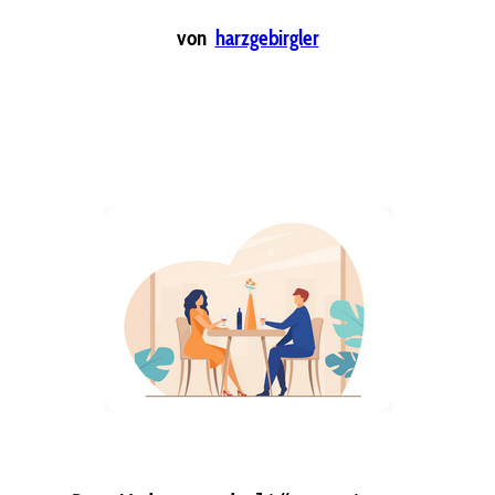
von
harzgebirgler