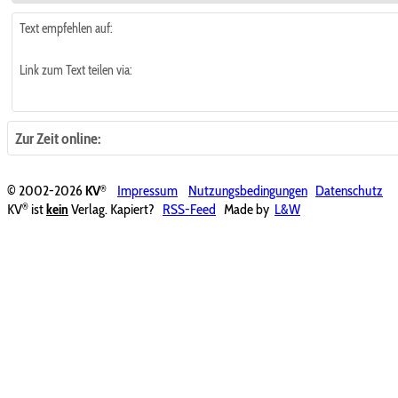
Text empfehlen auf:
Link zum Text teilen via:
Zur Zeit online:
®
© 2002-2026
KV
Impressum
Nutzungsbedingungen
Datenschutz
®
KV
ist
kein
Verlag. Kapiert?
RSS-Feed
Made by
L&W