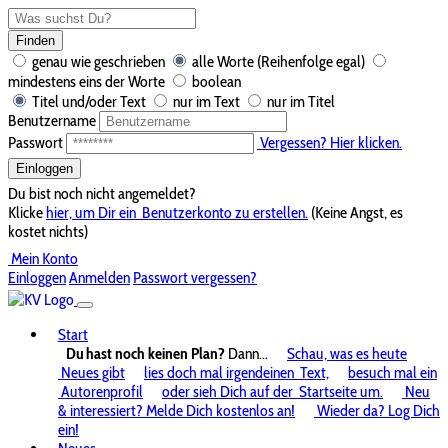
Finden
genau wie geschrieben
alle Worte (Reihenfolge egal)
mindestens eins der Worte
boolean
Titel und/oder Text
nur im Text
nur im Titel
Benutzername
Passwort
Vergessen? Hier klicken.
Einloggen
Du bist noch nicht angemeldet?
Klicke
hier, um Dir ein
Benutzerkonto zu erstellen.
(Keine Angst, es
kostet nichts)
Mein Konto
Einloggen
Anmelden
Passwort vergessen?
Start
Du hast noch keinen Plan?
Dann...
Schau, was es heute
Neues gibt
lies doch mal irgendeinen
Text,
besuch mal ein
Autorenprofil
oder sieh Dich auf der
Startseite um.
Neu
& interessiert? Melde Dich kostenlos an!
Wieder da? Log Dich
ein!