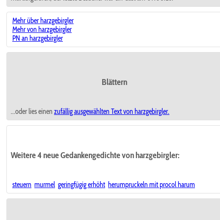
Mehr über harzgebirgler
Mehr von harzgebirgler
PN an harzgebirgler
Blättern
...oder lies einen
zufällig ausgewählten
Text von harzgebirgler.
Weitere 4 neue Gedankengedichte von harzgebirgler:
steuern
murmel
geringfügig erhöht
herumpruckeln mit procol harum