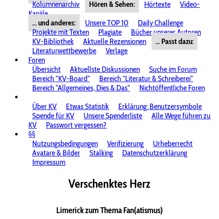
Kolumnenarchiv
Hören & Sehen:
Hörtexte
Video-
Kanäle
... und anderes:
Unsere TOP 10
Daily Challenge
Projekte mit Texten
Plagiate
Bücher unserer Autoren
KV-Bibliothek
Aktuelle Rezensionen
... Passt dazu:
Literaturwettbewerbe
Verlage
Foren
Übersicht
Aktuellste Diskussionen
Suche im Forum
Bereich "KV-Board"
Bereich "Literatur & Schreiberei"
Bereich "Allgemeines, Dies & Das"
Nichtöffentliche Foren
Über KV
Etwas Statistik
Erklärung: Benutzersymbole
Spende für KV
Unsere Spenderliste
Alle Wege führen zu
KV
Passwort vergessen?
§§
Nutzungsbedingungen
Verifizierung
Urheberrecht
Avatare & Bilder
Stalking
Datenschutzerklärung
Impressum
Verschenktes Herz
Limerick zum Thema Fan(atismus)