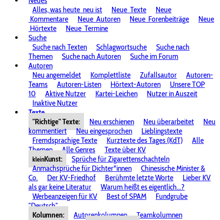
Neues
Alles, was heute
neu ist
Neue
Texte
Neue
Kommentare
Neue
Autoren
Neue
Forenbeiträge
Neue
Hörtexte
Neue
Termine
Suche
Suche nach Texten
Schlagwortsuche
Suche nach
Themen
Suche nach Autoren
Suche im Forum
Autoren
Neu angemeldet
Komplettliste
Zufallsautor
Autoren-
Teams
Autoren-Listen
Hörtext-Autoren
Unsere TOP
10
Aktive Nutzer
Kartei-Leichen
Nutzer in Auszeit
Inaktive Nutzer
Texte
"Richtige" Texte:
Neu erschienen
Neu überarbeitet
Neu
kommentiert
Neu eingesprochen
Lieblingstexte
Fremdsprachige Texte
Kurztexte des Tages (KdT)
Alle
Themen
Alle Genres
Texte über KV
Kunst:
Sprüche für Zigarettenschachteln
klein
Anmachsprüche für Dichter*innen
Chinesische Minister &
Co.
Der KV-Friedhof
Berühmte letzte Worte
Lieber KV
als gar keine Literatur
Warum heißt es eigentlich...?
Werbeanzeigen für KV
Best of SPAM
Fundgrube
"Deutsch"
Kolumnen:
Autorenkolumnen
Teamkolumnen