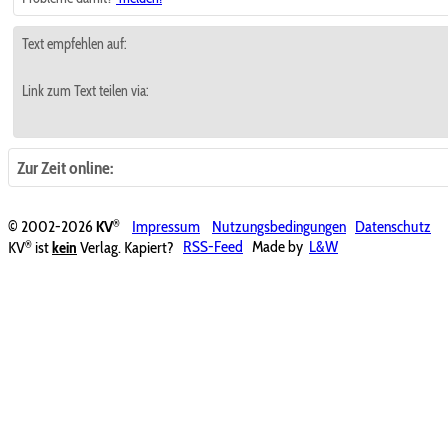
Text empfehlen auf:
Link zum Text teilen via:
Zur Zeit online:
®
© 2002-2026
KV
Impressum
Nutzungsbedingungen
Datenschutz
®
KV
ist
kein
Verlag. Kapiert?
RSS-Feed
Made by
L&W