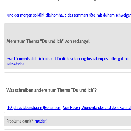
und der morgen so kühl
die hornhaut
des sommers röte
mit deinem schweige
Mehr zum Thema "Du und Ich" von redangel:
was kümmerts dich
ich bin luft für dich
schonungslos
rabenpost
alles gut
nic
reizwäsche
Was schreiben andere zum Thema "Du und Ich"?
40 jahres lebenstraum (Bohemien)
Von Rosen, Wunderländer und dem Kaninch
Probleme damit?
melden!