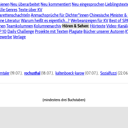
hienen
Neu überarbeitet
Neu kommentiert
Neu eingesprochen
Lieblingstext
-Board"
lle Genres
Bereich "Literatur & Schreiberei"
Texte über KV
Bereich "Allgemeines, Dies & Das"
arettenschachteln
Anmachsprüche für Dichter*innen
Chinesische Minister &
ine Literatur
 KV
Unsere Spenderliste
Warum heißt es eigentlich...?
Alle Wege führen zu KV
Werbeanzeigen für KV
Passwort vergessen?
Best of S
nen
Teamkolumnen
Kolumnenarchiv
Hören & Sehen:
Hörtexte
Video-Kanäl
er
P 10
Stalking
Daily Challenge
Datenschutzerklärung
Projekte mit Texten
Impressum
Plagiate
Bücher unserer Autoren
K
bewerbe
Verlage
rntaler
(19.07.),
rochusthal
(18.07.),
kaltenboeck-karow
(07.07.),
Sozialfuzzi
(22.06
(mindestens drei Buchstaben)