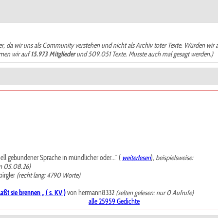
der, da wir uns als Community verstehen und nicht als Archiv toter Texte. Würden wir 
ämen wir auf
15.973 Mitglieder
und 509.051 Texte. Musste auch mal gesagt werden.)
mell gebundener Sprache in mündlicher oder..." (
weiterlesen
),
beispielsweise:
m 05.08.26)
irgler
(recht lang: 4790 Worte)
ßt sie brennen „ ( s. KV )
von hermann8332
(selten gelesen: nur 0 Aufrufe)
alle 25959 Gedichte