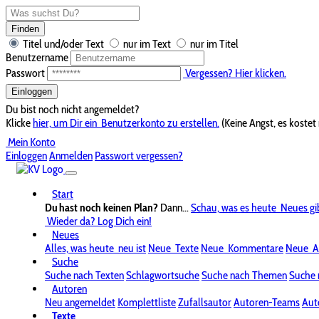
Finden
Titel und/oder Text
nur im Text
nur im Titel
Benutzername
Passwort
Vergessen? Hier klicken.
Einloggen
Du bist noch nicht angemeldet?
Klicke
hier, um Dir ein
Benutzerkonto zu erstellen.
(Keine Angst, es kostet 
Mein Konto
Einloggen
Anmelden
Passwort vergessen?
Start
Du hast noch keinen Plan?
Dann...
Schau, was es heute
Neues gi
Wieder da? Log Dich ein!
Neues
Alles, was heute
neu ist
Neue
Texte
Neue
Kommentare
Neue
A
Suche
Suche nach Texten
Schlagwortsuche
Suche nach Themen
Suche 
Autoren
Neu angemeldet
Komplettliste
Zufallsautor
Autoren-Teams
Aut
Texte