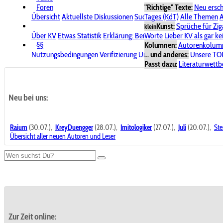
Foren
"Richtige" Texte:
Neu ersc
Übersicht
Aktuellste Diskussionen
Suche im Forum
Tages (KdT)
Alle Themen
Bereich "KV
A
Kunst:
Sprüche für Zig
klein
Über KV
Etwas Statistik
Erklärung: Benutzersymbole
Worte
Lieber KV als gar ke
Spende für
§§
Kolumnen:
Autorenkolum
Nutzungsbedingungen
Verifizierung
Urheberrecht
... und anderes:
Avatare & Bild
Unsere TO
Passt dazu:
Literaturwett
Neu bei uns:
Raium
(30.07.),
KreyDuengger
(28.07.),
Imitologiker
(27.07.),
Juli
(20.07.),
Ste
Übersicht aller neuen Autoren und Leser
Zur Zeit online: