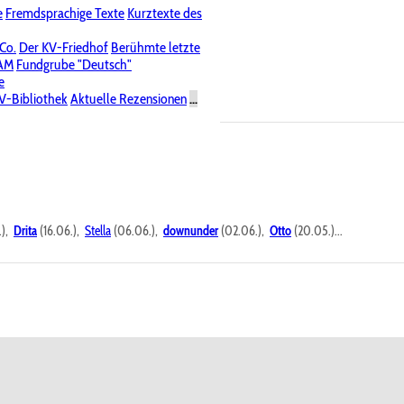
e
Fremdsprachige Texte
Kurztexte des
Nichtöffentliche Foren
 Co.
Der KV-Friedhof
Berühmte letzte
PAM
Fundgrube "Deutsch"
e
V-Bibliothek
Aktuelle Rezensionen
...
.),
Drita
(16.06.),
Stella
(06.06.),
downunder
(02.06.),
Otto
(20.05.)...