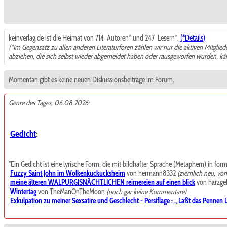
keinverlag.de ist die Heimat von 714
Autoren* und 247
Lesern*.
(*Details)
(*Im Gegensatz zu allen anderen Literaturforen zählen wir nur die aktiven Mitglie
abziehen, die sich selbst wieder abgemeldet haben oder rausgeworfen wurden, k
Momentan gibt es keine neuen Diskussionsbeiträge im Forum.
Genre des Tages, 06.08.2026:
Gedicht
:
"Ein Gedicht ist eine lyrische Form, die mit bildhafter Sprache (Metaphern) in for
Fuzzy Saint John im Wolkenkuckucksheim
von hermann8332
(ziemlich neu, vo
meine älteren WALPURGISNÄCHTLICHEN reimereien auf einen blick
von harzgeb
Wintertag
von TheManOnTheMoon
(noch gar keine Kommentare)
Exkulpation zu meiner Sexsatire und Geschlecht - Persiflage : „ Laßt das Pennen La