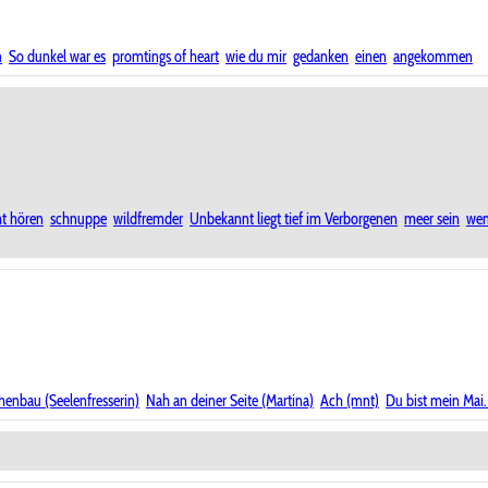
n
So dunkel war es
promtings of heart
wie du mir
gedanken
einen
angekommen
ht hören
schnuppe
wildfremder
Unbekannt liegt tief im Verborgenen
meer sein
wen
enbau (Seelenfresserin)
Nah an deiner Seite (Martina)
Ach (mnt)
Du bist mein Mai.