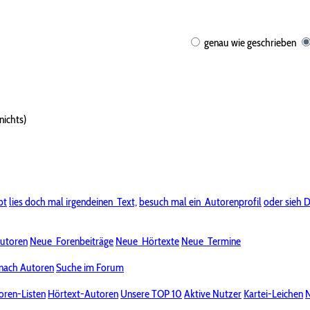
genau wie geschrieben
nichts)
bt
lies doch mal irgendeinen
Text,
besuch mal ein
Autorenprofil
oder sieh D
utoren
Neue
Forenbeiträge
Neue
Hörtexte
Neue
Termine
nach Autoren
Suche im Forum
oren-Listen
Hörtext-Autoren
Unsere TOP 10
Aktive Nutzer
Kartei-Leichen
N