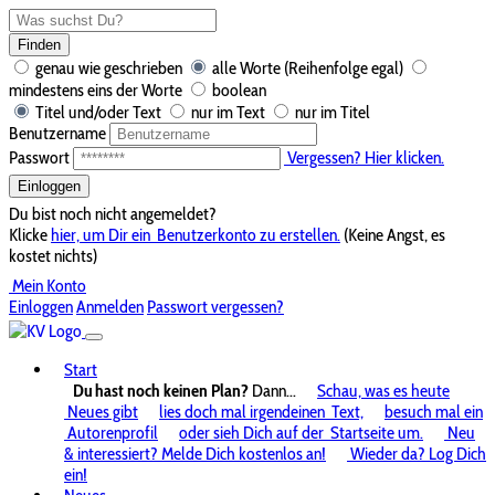
Finden
genau wie geschrieben
alle Worte (Reihenfolge egal)
mindestens eins der Worte
boolean
Titel und/oder Text
nur im Text
nur im Titel
Benutzername
Passwort
Vergessen? Hier klicken.
Einloggen
Du bist noch nicht angemeldet?
Klicke
hier, um Dir ein
Benutzerkonto zu erstellen.
(Keine Angst, es
kostet nichts)
Mein Konto
Einloggen
Anmelden
Passwort vergessen?
Start
Du hast noch keinen Plan?
Dann...
Schau, was es heute
Neues gibt
lies doch mal irgendeinen
Text,
besuch mal ein
Autorenprofil
oder sieh Dich auf der
Startseite um.
Neu
& interessiert? Melde Dich kostenlos an!
Wieder da? Log Dich
ein!