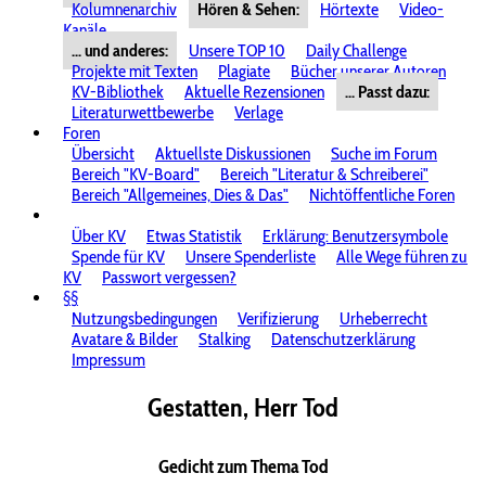
Kolumnenarchiv
Hören & Sehen:
Hörtexte
Video-
Kanäle
... und anderes:
Unsere TOP 10
Daily Challenge
Projekte mit Texten
Plagiate
Bücher unserer Autoren
KV-Bibliothek
Aktuelle Rezensionen
... Passt dazu:
Literaturwettbewerbe
Verlage
Foren
Übersicht
Aktuellste Diskussionen
Suche im Forum
Bereich "KV-Board"
Bereich "Literatur & Schreiberei"
Bereich "Allgemeines, Dies & Das"
Nichtöffentliche Foren
Über KV
Etwas Statistik
Erklärung: Benutzersymbole
Spende für KV
Unsere Spenderliste
Alle Wege führen zu
KV
Passwort vergessen?
§§
Nutzungsbedingungen
Verifizierung
Urheberrecht
Avatare & Bilder
Stalking
Datenschutzerklärung
Impressum
Gestatten, Herr Tod
Gedicht zum Thema Tod