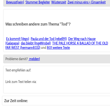
Bewusst(sein)
Stummer Begleiter
Wüstenzeit
Zwei minus eins = Einsamkeit
Was schreiben andere zum Thema "Tod"?
Es kommt! (Vego)
Paula und der Tod (rebell91)
Der Weg nach Hause
(Galapapa)
das bleibt (IngeWrobel)
THE PALE HORSE A BALLAD OF THE OLD
FAR WEST (hermann8332)
und
801 weitere Texte
.
Probleme damit?
melden!
Text empfehlen auf:
Link zum Text teilen via:
Zur Zeit online: