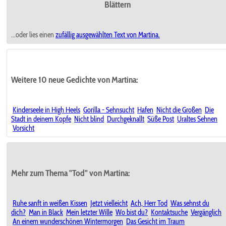
Blättern
...oder lies einen
zufällig ausgewählten
Text von Martina.
Weitere 10 neue Gedichte von Martina:
Kinderseele in High Heels
Gorilla - Sehnsucht
Hafen
Nicht die Großen
Die
Stadt in deinem Kopfe
Nicht blind
Durchgeknallt
Süße Post
Uraltes Sehnen
Vorsicht
Mehr zum Thema "Tod" von Martina:
Ruhe sanft in weißen Kissen
Jetzt vielleicht
Ach, Herr Tod
Was sehnst du
dich?
Man in Black
Mein letzter Wille
Wo bist du?
Kontaktsuche
Vergänglich
An einem wunderschönen Wintermorgen
Das Gesicht im Traum