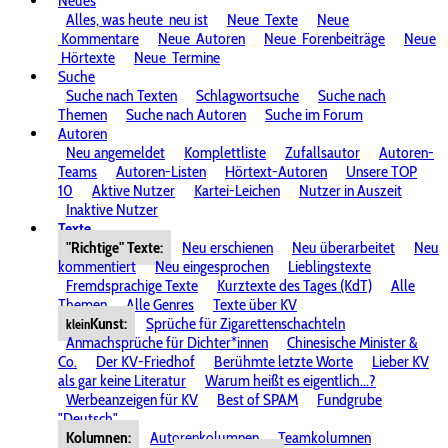
Neues
Alles, was heute
neu ist
Neue
Texte
Neue
Kommentare
Neue
Autoren
Neue
Forenbeiträge
Neue
Hörtexte
Neue
Termine
Suche
Suche nach Texten
Schlagwortsuche
Suche nach
Themen
Suche nach Autoren
Suche im Forum
Autoren
Neu angemeldet
Komplettliste
Zufallsautor
Autoren-
Teams
Autoren-Listen
Hörtext-Autoren
Unsere TOP
10
Aktive Nutzer
Kartei-Leichen
Nutzer in Auszeit
Inaktive Nutzer
Texte
"Richtige" Texte:
Neu erschienen
Neu überarbeitet
Neu
kommentiert
Neu eingesprochen
Lieblingstexte
Fremdsprachige Texte
Kurztexte des Tages (KdT)
Alle
Themen
Alle Genres
Texte über KV
Kunst:
Sprüche für Zigarettenschachteln
klein
Anmachsprüche für Dichter*innen
Chinesische Minister &
Co.
Der KV-Friedhof
Berühmte letzte Worte
Lieber KV
als gar keine Literatur
Warum heißt es eigentlich...?
Werbeanzeigen für KV
Best of SPAM
Fundgrube
"Deutsch"
Kolumnen:
Autorenkolumnen
Teamkolumnen