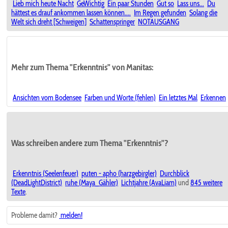
Lieb mich heute Nacht
GeWichtig
Ein paar Stunden
Gut so
Lass uns...
Du
hättest es drauf ankommen lassen können....
Im Regen gefunden
Solang die
Welt sich dreht [Schweigen]
Schattenspringer
NOTAUSGANG
Mehr zum Thema "Erkenntnis" von Manitas:
Ansichten vom Bodensee
Farben und Worte (fehlen)
Ein letztes Mal
Erkennen
Was schreiben andere zum Thema "Erkenntnis"?
Erkenntnis (Seelenfeuer)
puten - apho (harzgebirgler)
Durchblick
(DeadLightDistrict)
ruhe (Maya_Gähler)
Lichtjahre (AvaLiam)
und
845 weitere
Texte
.
Probleme damit?
melden!