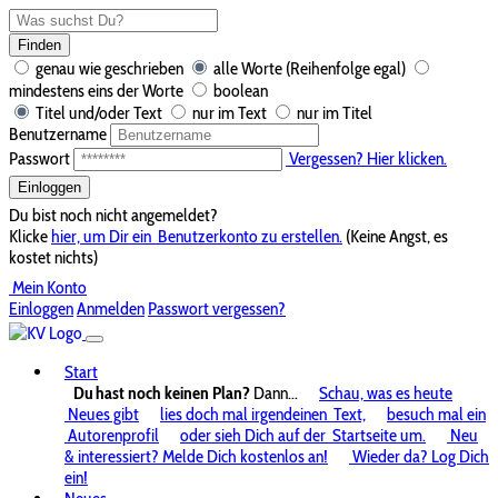
Finden
genau wie geschrieben
alle Worte (Reihenfolge egal)
mindestens eins der Worte
boolean
Titel und/oder Text
nur im Text
nur im Titel
Benutzername
Passwort
Vergessen? Hier klicken.
Einloggen
Du bist noch nicht angemeldet?
Klicke
hier, um Dir ein
Benutzerkonto zu erstellen.
(Keine Angst, es
kostet nichts)
Mein Konto
Einloggen
Anmelden
Passwort vergessen?
Start
Du hast noch keinen Plan?
Dann...
Schau, was es heute
Neues gibt
lies doch mal irgendeinen
Text,
besuch mal ein
Autorenprofil
oder sieh Dich auf der
Startseite um.
Neu
& interessiert? Melde Dich kostenlos an!
Wieder da? Log Dich
ein!