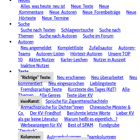
Neues
Alles, was heute
neu ist
Neue
Texte
Neue
Kommentare
Neue
Autoren
Neue
Forenbeiträge
Neue
Hörtexte
Neue
Termine
Suche
Suche nach Texten
Schlagwortsuche
Suche nach
Themen
Suche nach Autoren
Suche im Forum
Autoren
Neu angemeldet
Komplettliste
Zufallsautor
Autoren-
Teams
Autoren-Listen
Hörtext-Autoren
Unsere TOP
10
Aktive Nutzer
Kartei-Leichen
Nutzer in Auszeit
Inaktive Nutzer
Texte
"Richtige" Texte:
Neu erschienen
Neu überarbeitet
Neu
kommentiert
Neu eingesprochen
Lieblingstexte
Fremdsprachige Texte
Kurztexte des Tages (KdT)
Alle
Themen
Alle Genres
Texte über KV
Kunst:
Sprüche für Zigarettenschachteln
klein
Anmachsprüche für Dichter*innen
Chinesische Minister &
Co.
Der KV-Friedhof
Berühmte letzte Worte
Lieber KV
als gar keine Literatur
Warum heißt es eigentlich...?
Werbeanzeigen für KV
Best of SPAM
Fundgrube
"Deutsch"
Kolumnen:
Autorenkolumnen
Teamkolumnen