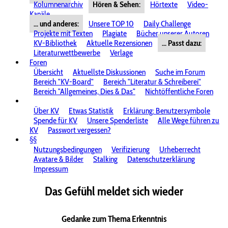
Kolumnenarchiv
Hören & Sehen:
Hörtexte
Video-
Kanäle
... und anderes:
Unsere TOP 10
Daily Challenge
Projekte mit Texten
Plagiate
Bücher unserer Autoren
KV-Bibliothek
Aktuelle Rezensionen
... Passt dazu:
Literaturwettbewerbe
Verlage
Foren
Übersicht
Aktuellste Diskussionen
Suche im Forum
Bereich "KV-Board"
Bereich "Literatur & Schreiberei"
Bereich "Allgemeines, Dies & Das"
Nichtöffentliche Foren
Über KV
Etwas Statistik
Erklärung: Benutzersymbole
Spende für KV
Unsere Spenderliste
Alle Wege führen zu
KV
Passwort vergessen?
§§
Nutzungsbedingungen
Verifizierung
Urheberrecht
Avatare & Bilder
Stalking
Datenschutzerklärung
Impressum
Das Gefühl meldet sich wieder
Gedanke zum Thema Erkenntnis