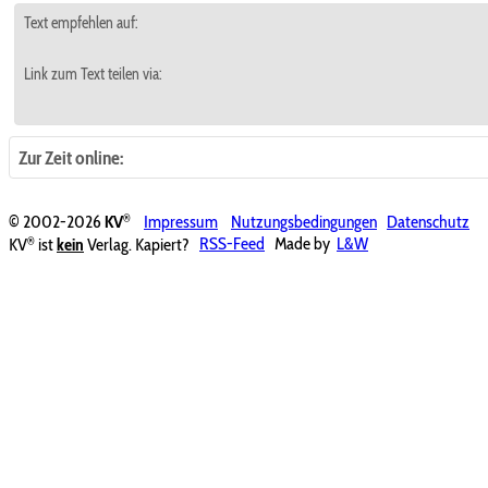
Text empfehlen auf:
Link zum Text teilen via:
Zur Zeit online:
®
© 2002-2026
KV
Impressum
Nutzungsbedingungen
Datenschutz
®
KV
ist
kein
Verlag. Kapiert?
RSS-Feed
Made by
L&W