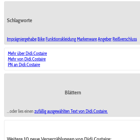
Schlagworte
Imprägniergehabe
Bike
Funktionskleidung
Markenware
Angeber
Reißverschluss
Mehr über Didi.Costaire
Mehr von Didi.Costaire
PN an Didi.Costaire
Blättern
...oder lies einen
zufällig ausgewählten
Text von Didi.Costaire.
Weitere 10 neue Verserzählungen von Didi.Costaire: