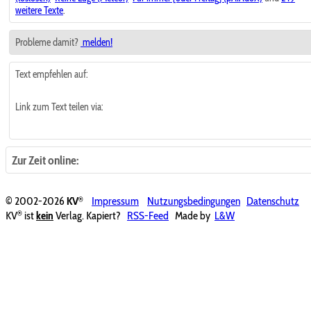
weitere Texte
.
Probleme damit?
melden!
Text empfehlen auf:
Link zum Text teilen via:
Zur Zeit online:
®
© 2002-2026
KV
Impressum
Nutzungsbedingungen
Datenschutz
®
KV
ist
kein
Verlag. Kapiert?
RSS-Feed
Made by
L&W