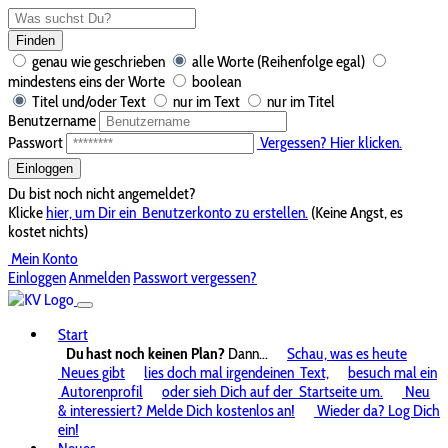
Finden
genau wie geschrieben
alle Worte (Reihenfolge egal)
mindestens eins der Worte
boolean
Titel und/oder Text
nur im Text
nur im Titel
Benutzername
Passwort
Vergessen? Hier klicken.
Einloggen
Du bist noch nicht angemeldet?
Klicke
hier, um Dir ein
Benutzerkonto zu erstellen.
(Keine Angst, es
kostet nichts)
Mein Konto
Einloggen
Anmelden
Passwort vergessen?
Start
Du hast noch keinen Plan?
Dann...
Schau, was es heute
Neues gibt
lies doch mal irgendeinen
Text,
besuch mal ein
Autorenprofil
oder sieh Dich auf der
Startseite um.
Neu
& interessiert? Melde Dich kostenlos an!
Wieder da? Log Dich
ein!