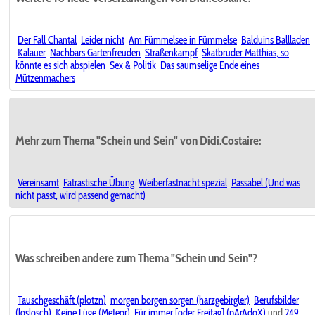
Der Fall Chantal
Leider nicht
Am Fümmelsee in Fümmelse
Balduins Ballladen
Kalauer
Nachbars Gartenfreuden
Straßenkampf
Skatbruder Matthias, so
könnte es sich abspielen
Sex & Politik
Das saumselige Ende eines
Mützenmachers
Mehr zum Thema "Schein und Sein" von Didi.Costaire:
Vereinsamt
Fatrastische Übung
Weiberfastnacht spezial
Passabel (Und was
nicht passt, wird passend gemacht)
Was schreiben andere zum Thema "Schein und Sein"?
Tauschgeschäft (plotzn)
morgen borgen sorgen (harzgebirgler)
Berufsbilder
(loslosch)
Keine Lüge (Meteor)
Für immer [oder Freitag] (pArAdoX)
und
249