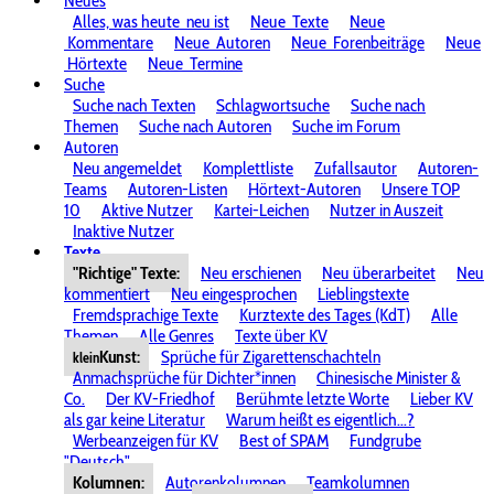
Neues
Alles, was heute
neu ist
Neue
Texte
Neue
Kommentare
Neue
Autoren
Neue
Forenbeiträge
Neue
Hörtexte
Neue
Termine
Suche
Suche nach Texten
Schlagwortsuche
Suche nach
Themen
Suche nach Autoren
Suche im Forum
Autoren
Neu angemeldet
Komplettliste
Zufallsautor
Autoren-
Teams
Autoren-Listen
Hörtext-Autoren
Unsere TOP
10
Aktive Nutzer
Kartei-Leichen
Nutzer in Auszeit
Inaktive Nutzer
Texte
"Richtige" Texte:
Neu erschienen
Neu überarbeitet
Neu
kommentiert
Neu eingesprochen
Lieblingstexte
Fremdsprachige Texte
Kurztexte des Tages (KdT)
Alle
Themen
Alle Genres
Texte über KV
Kunst:
Sprüche für Zigarettenschachteln
klein
Anmachsprüche für Dichter*innen
Chinesische Minister &
Co.
Der KV-Friedhof
Berühmte letzte Worte
Lieber KV
als gar keine Literatur
Warum heißt es eigentlich...?
Werbeanzeigen für KV
Best of SPAM
Fundgrube
"Deutsch"
Kolumnen:
Autorenkolumnen
Teamkolumnen