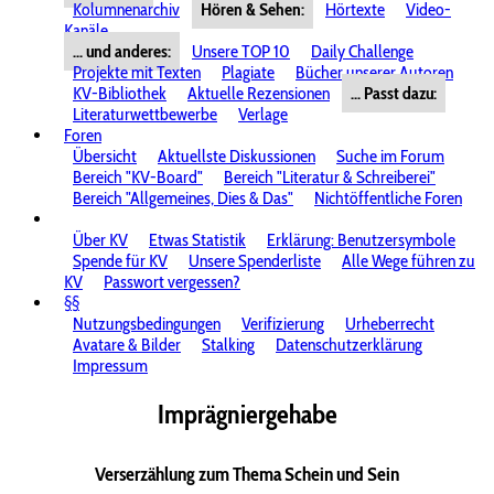
Kolumnenarchiv
Hören & Sehen:
Hörtexte
Video-
Kanäle
... und anderes:
Unsere TOP 10
Daily Challenge
Projekte mit Texten
Plagiate
Bücher unserer Autoren
KV-Bibliothek
Aktuelle Rezensionen
... Passt dazu:
Literaturwettbewerbe
Verlage
Foren
Übersicht
Aktuellste Diskussionen
Suche im Forum
Bereich "KV-Board"
Bereich "Literatur & Schreiberei"
Bereich "Allgemeines, Dies & Das"
Nichtöffentliche Foren
Über KV
Etwas Statistik
Erklärung: Benutzersymbole
Spende für KV
Unsere Spenderliste
Alle Wege führen zu
KV
Passwort vergessen?
§§
Nutzungsbedingungen
Verifizierung
Urheberrecht
Avatare & Bilder
Stalking
Datenschutzerklärung
Impressum
Imprägniergehabe
Verserzählung zum Thema Schein und Sein