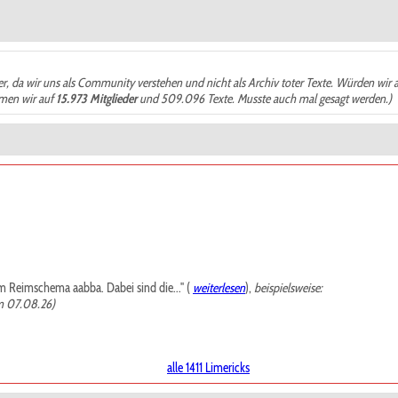
der, da wir uns als Community verstehen und nicht als Archiv toter Texte. Würden wir 
ämen wir auf
15.973 Mitglieder
und 509.096 Texte. Musste auch mal gesagt werden.)
m Reimschema aabba. Dabei sind die..." (
weiterlesen
),
beispielsweise:
m 07.08.26)
alle 1411 Limericks