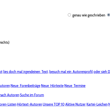
genau wie geschrieben
nichts)
bt
lies doch mal irgendeinen
Text,
besuch mal ein
Autorenprofil
oder sieh D
utoren
Neue
Forenbeiträge
Neue
Hörtexte
Neue
Termine
nach Autoren
Suche im Forum
oren-Listen
Hörtext-Autoren
Unsere TOP 10
Aktive Nutzer
Kartei-Leichen
N