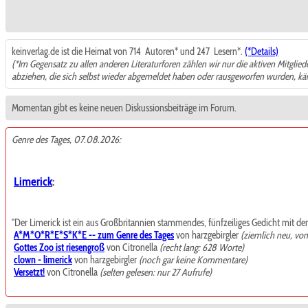
keinverlag.de ist die Heimat von 714
Autoren* und 247
Lesern*.
(*Details)
(*Im Gegensatz zu allen anderen Literaturforen zählen wir nur die aktiven Mitglie
abziehen, die sich selbst wieder abgemeldet haben oder rausgeworfen wurden, k
Momentan gibt es keine neuen Diskussionsbeiträge im Forum.
Genre des Tages, 07.08.2026:
Limerick
:
"Der Limerick ist ein aus Großbritannien stammendes, fünfzeiliges Gedicht mit de
A*M*O*R*E*S*K*E -- zum Genre des Tages
von harzgebirgler
(ziemlich neu, vo
Gottes Zoo ist riesengroß
von Citronella
(recht lang: 628 Worte)
clown - limerick
von harzgebirgler
(noch gar keine Kommentare)
Versetzt!
von Citronella
(selten gelesen: nur 27 Aufrufe)