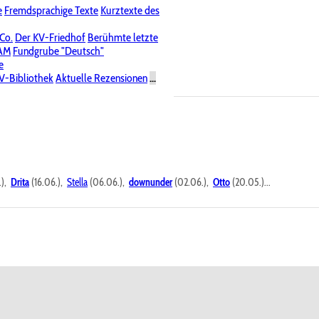
e
Fremdsprachige Texte
Kurztexte des
Nichtöffentliche Foren
 Co.
Der KV-Friedhof
Berühmte letzte
PAM
Fundgrube "Deutsch"
e
V-Bibliothek
Aktuelle Rezensionen
...
.),
Drita
(16.06.),
Stella
(06.06.),
downunder
(02.06.),
Otto
(20.05.)...