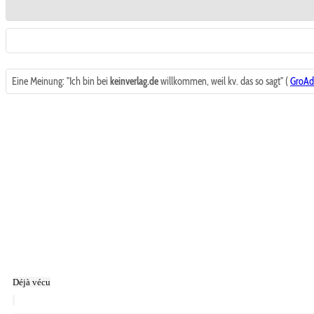
Eine Meinung: "Ich bin bei
keinverlag.de
willkommen, weil kv. das so sagt" (
GroAd
Déjà vécu