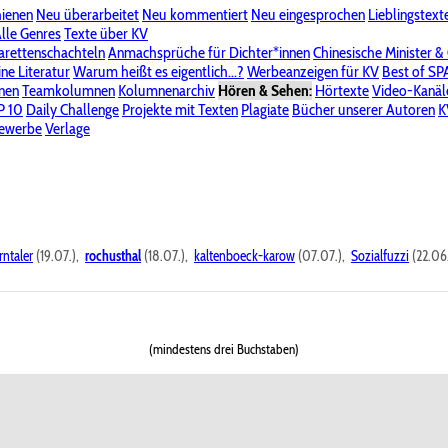
hienen
Neu überarbeitet
Neu kommentiert
Neu eingesprochen
Lieblingstext
-Board"
lle Genres
Bereich "Literatur & Schreiberei"
Texte über KV
Bereich "Allgemeines, Dies & Das"
arettenschachteln
Anmachsprüche für Dichter*innen
Chinesische Minister &
ine Literatur
 KV
Unsere Spenderliste
Warum heißt es eigentlich...?
Alle Wege führen zu KV
Werbeanzeigen für KV
Passwort vergessen?
Best of S
nen
Teamkolumnen
Kolumnenarchiv
Hören & Sehen:
Hörtexte
Video-Kanäl
er
P 10
Stalking
Daily Challenge
Datenschutzerklärung
Projekte mit Texten
Impressum
Plagiate
Bücher unserer Autoren
K
bewerbe
Verlage
rntaler
(19.07.),
rochusthal
(18.07.),
kaltenboeck-karow
(07.07.),
Sozialfuzzi
(22.06
(mindestens drei Buchstaben)