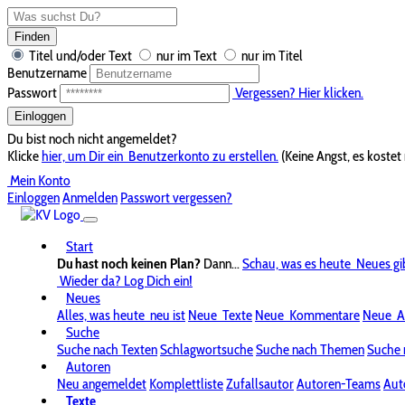
Finden
Titel und/oder Text
nur im Text
nur im Titel
Benutzername
Passwort
Vergessen? Hier klicken.
Einloggen
Du bist noch nicht angemeldet?
Klicke
hier, um Dir ein
Benutzerkonto zu erstellen.
(Keine Angst, es kostet 
Mein Konto
Einloggen
Anmelden
Passwort vergessen?
Start
Du hast noch keinen Plan?
Dann...
Schau, was es heute
Neues gi
Wieder da? Log Dich ein!
Neues
Alles, was heute
neu ist
Neue
Texte
Neue
Kommentare
Neue
A
Suche
Suche nach Texten
Schlagwortsuche
Suche nach Themen
Suche 
Autoren
Neu angemeldet
Komplettliste
Zufallsautor
Autoren-Teams
Aut
Texte