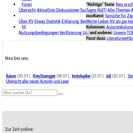
Foren
"Richtige" Texte:
Neu ersc
Übersicht
Aktuellste Diskussionen
Suche im Forum
Tages (KdT)
Alle Themen
Bereich "KV
A
Kunst:
Sprüche für Zig
klein
Über KV
Etwas Statistik
Erklärung: Benutzersymbole
Worte
Lieber KV als gar ke
Spende für
§§
Kolumnen:
Autorenkolum
Nutzungsbedingungen
Verifizierung
Urheberrecht
... und anderes:
Avatare & Bild
Unsere TO
Passt dazu:
Literaturwett
Neu bei uns:
Raium
(30.07.),
KreyDuengger
(28.07.),
Imitologiker
(27.07.),
Juli
(20.07.),
Ste
Übersicht aller neuen Autoren und Leser
Zur Zeit online: