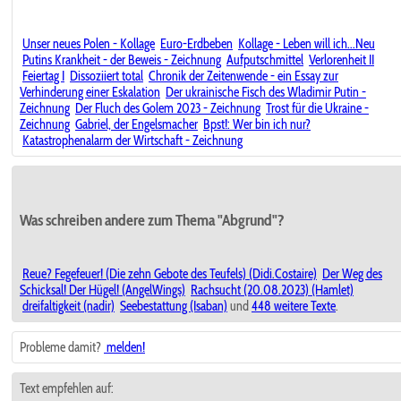
Unser neues Polen - Kollage
Euro-Erdbeben
Kollage - Leben will ich...Neu
Putins Krankheit - der Beweis - Zeichnung
Aufputschmittel
Verlorenheit II
Feiertag I
Dissoziiert total
Chronik der Zeitenwende - ein Essay zur
Verhinderung einer Eskalation
Der ukrainische Fisch des Wladimir Putin -
Zeichnung
Der Fluch des Golem 2023 - Zeichnung
Trost für die Ukraine -
Zeichnung
Gabriel, der Engelsmacher
Bpst!: Wer bin ich nur?
Katastrophenalarm der Wirtschaft - Zeichnung
Was schreiben andere zum Thema "Abgrund"?
Reue? Fegefeuer! (Die zehn Gebote des Teufels) (Didi.Costaire)
Der Weg des
Schicksal! Der Hügel! (AngelWings)
Rachsucht (20.08.2023) (Hamlet)
dreifaltigkeit (nadir)
Seebestattung (Isaban)
und
448 weitere Texte
.
Probleme damit?
melden!
Text empfehlen auf: