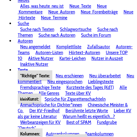
Neues
Alles, was heute
neu ist
Neue
Texte
Neue
Kommentare
Neue
Autoren
Neue
Forenbeiträge
Neue
Hörtexte
Neue
Termine
Suche
Suche nach Texten
Schlagwortsuche
Suche nach
Themen
Suche nach Autoren
Suche im Forum
Autoren
Neu angemeldet
Komplettliste
Zufallsautor
Autoren-
Teams
Autoren-Listen
Hörtext-Autoren
Unsere TOP
10
Aktive Nutzer
Kartei-Leichen
Nutzer in Auszeit
Inaktive Nutzer
Texte
"Richtige" Texte:
Neu erschienen
Neu überarbeitet
Neu
kommentiert
Neu eingesprochen
Lieblingstexte
Fremdsprachige Texte
Kurztexte des Tages (KdT)
Alle
Themen
Alle Genres
Texte über KV
Kunst:
Sprüche für Zigarettenschachteln
klein
Anmachsprüche für Dichter*innen
Chinesische Minister &
Co.
Der KV-Friedhof
Berühmte letzte Worte
Lieber KV
als gar keine Literatur
Warum heißt es eigentlich...?
Werbeanzeigen für KV
Best of SPAM
Fundgrube
"Deutsch"
Kolumnen:
Autorenkolumnen
Teamkolumnen