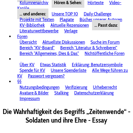
Kolumnenarchiv
Hören & Sehen:
Hörtexte
Video-
Kanäle
... und anderes:
Unsere TOP 10
Daily Challenge
Projekte mit Texten
Plagiate
Bücher unserer Autoren
KV-Bibliothek
Aktuelle Rezensionen
... Passt dazu:
Literaturwettbewerbe
Verlage
Foren
Übersicht
Aktuellste Diskussionen
Suche im Forum
Bereich "KV-Board"
Bereich "Literatur & Schreiberei"
Bereich "Allgemeines, Dies & Das"
Nichtöffentliche Foren
Über KV
Etwas Statistik
Erklärung: Benutzersymbole
Spende für KV
Unsere Spenderliste
Alle Wege führen zu
KV
Passwort vergessen?
§§
Nutzungsbedingungen
Verifizierung
Urheberrecht
Avatare & Bilder
Stalking
Datenschutzerklärung
Impressum
Die Wahrhaftigkeit des Begriffs „Zeitenwende“ -
Soldaten und ihre Ehre - Essay