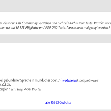
der, da wir uns als Community verstehen und nicht als Archiv toter Texte. Würden wir 
ämen wir auf
15.973 Mitglieder
und 509.070 Texte. Musste auch mal gesagt werden.)
mell gebundener Sprache in mündlicher oder..." (
weiterlesen
),
beispielsweise:
6.08.26)
irgler
(recht lang: 4790 Worte)
alle 25963 Gedichte