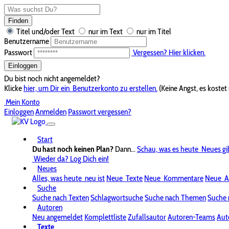
Finden
Titel und/oder Text
nur im Text
nur im Titel
Benutzername
Passwort
Vergessen? Hier klicken.
Einloggen
Du bist noch nicht angemeldet?
Klicke
hier, um Dir ein
Benutzerkonto zu erstellen.
(Keine Angst, es kostet 
Mein Konto
Einloggen
Anmelden
Passwort vergessen?
Start
Du hast noch keinen Plan?
Dann...
Schau, was es heute
Neues gi
Wieder da? Log Dich ein!
Neues
Alles, was heute
neu ist
Neue
Texte
Neue
Kommentare
Neue
A
Suche
Suche nach Texten
Schlagwortsuche
Suche nach Themen
Suche 
Autoren
Neu angemeldet
Komplettliste
Zufallsautor
Autoren-Teams
Aut
Texte