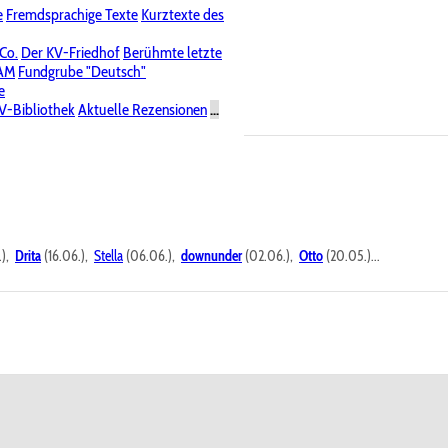
e
Fremdsprachige Texte
Kurztexte des
Nichtöffentliche Foren
 Co.
Der KV-Friedhof
Berühmte letzte
PAM
Fundgrube "Deutsch"
e
V-Bibliothek
Aktuelle Rezensionen
...
.),
Drita
(16.06.),
Stella
(06.06.),
downunder
(02.06.),
Otto
(20.05.)...