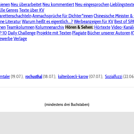
hienen
Neu überarbeitet
Neu kommentiert
Neu eingesprochen
Lieblingstext
-Board"
lle Genres
Bereich "Literatur & Schreiberei"
Texte über KV
Bereich "Allgemeines, Dies & Das"
arettenschachteln
Anmachsprüche für Dichter*innen
Chinesische Minister &
ine Literatur
 KV
Unsere Spenderliste
Warum heißt es eigentlich...?
Alle Wege führen zu KV
Werbeanzeigen für KV
Passwort vergessen?
Best of S
nen
Teamkolumnen
Kolumnenarchiv
Hören & Sehen:
Hörtexte
Video-Kanäl
er
P 10
Stalking
Daily Challenge
Datenschutzerklärung
Projekte mit Texten
Impressum
Plagiate
Bücher unserer Autoren
K
bewerbe
Verlage
rntaler
(19.07.),
rochusthal
(18.07.),
kaltenboeck-karow
(07.07.),
Sozialfuzzi
(22.06
(mindestens drei Buchstaben)