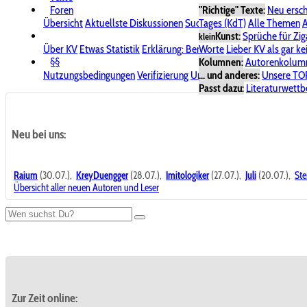
Foren
"Richtige" Texte:
Neu ersc
Übersicht
Aktuellste Diskussionen
Suche im Forum
Tages (KdT)
Alle Themen
Bereich "KV
A
Kunst:
Sprüche für Zig
klein
Über KV
Etwas Statistik
Erklärung: Benutzersymbole
Worte
Lieber KV als gar ke
Spende für
§§
Kolumnen:
Autorenkolum
Nutzungsbedingungen
Verifizierung
Urheberrecht
... und anderes:
Avatare & Bild
Unsere TO
Passt dazu:
Literaturwett
Neu bei uns:
Raium
(30.07.),
KreyDuengger
(28.07.),
Imitologiker
(27.07.),
Juli
(20.07.),
Ste
Übersicht aller neuen Autoren und Leser
Zur Zeit online: