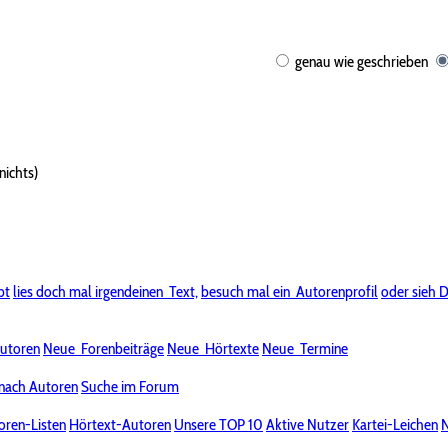
genau wie geschrieben
nichts)
bt
lies doch mal irgendeinen
Text,
besuch mal ein
Autorenprofil
oder sieh D
utoren
Neue
Forenbeiträge
Neue
Hörtexte
Neue
Termine
nach Autoren
Suche im Forum
oren-Listen
Hörtext-Autoren
Unsere TOP 10
Aktive Nutzer
Kartei-Leichen
N