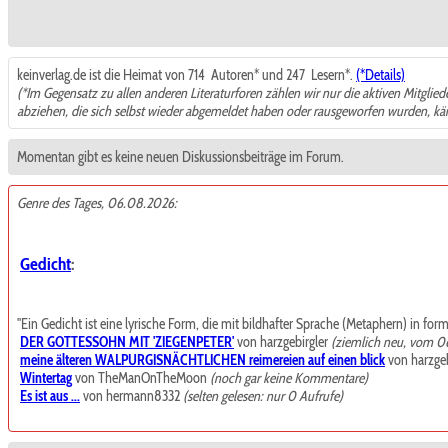
keinverlag.de ist die Heimat von 714
Autoren* und 247
Lesern*.
(*Details)
(*Im Gegensatz zu allen anderen Literaturforen zählen wir nur die aktiven Mitglie
abziehen, die sich selbst wieder abgemeldet haben oder rausgeworfen wurden, k
Momentan gibt es keine neuen Diskussionsbeiträge im Forum.
Genre des Tages, 06.08.2026:
Gedicht
:
"Ein Gedicht ist eine lyrische Form, die mit bildhafter Sprache (Metaphern) in for
DER GOTTESSOHN MIT 'ZIEGENPETER'
von harzgebirgler
(ziemlich neu, vom 0
meine älteren WALPURGISNÄCHTLICHEN reimereien auf einen blick
von harzgeb
Wintertag
von TheManOnTheMoon
(noch gar keine Kommentare)
Es ist aus ...
von hermann8332
(selten gelesen: nur 0 Aufrufe)