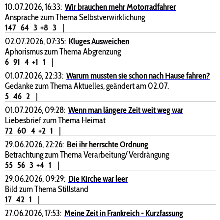
10.07.2026, 16:33:
Wir brauchen mehr Motorradfahrer
Ansprache zum Thema Selbstverwirklichung
147
64
3
+8
3
|
02.07.2026, 07:35:
Kluges Ausweichen
Aphorismus zum Thema Abgrenzung
6
91
4
+1
1
|
01.07.2026, 22:33:
Warum mussten sie schon nach Hause fahren?
Gedanke zum Thema Aktuelles, geändert am 02.07.
5
46
2
|
01.07.2026, 09:28:
Wenn man längere Zeit weit weg war
Liebesbrief zum Thema Heimat
72
60
4
+2
1
|
29.06.2026, 22:26:
Bei ihr herrschte Ordnung
Betrachtung zum Thema Verarbeitung/ Verdrängung
55
56
3
+4
1
|
29.06.2026, 09:29:
Die Kirche war leer
Bild zum Thema Stillstand
17
42
1
|
27.06.2026, 17:53:
Meine Zeit in Frankreich - Kurzfassung