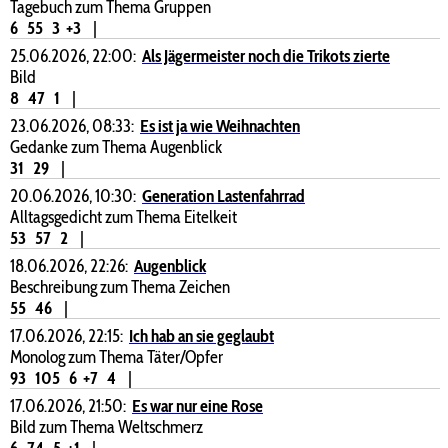
Tagebuch zum Thema Gruppen
6
55
3
+3
|
25.06.2026, 22:00:
Als Jägermeister noch die Trikots zierte
Bild
8
47
1
|
23.06.2026, 08:33:
Es ist ja wie Weihnachten
Gedanke zum Thema Augenblick
31
29
|
20.06.2026, 10:30:
Generation Lastenfahrrad
Alltagsgedicht zum Thema Eitelkeit
53
57
2
|
18.06.2026, 22:26:
Augenblick
Beschreibung zum Thema Zeichen
55
46
|
17.06.2026, 22:15:
Ich hab an sie geglaubt
Monolog zum Thema Täter/Opfer
93
105
6
+7
4
|
17.06.2026, 21:50:
Es war nur eine Rose
Bild zum Thema Weltschmerz
6
74
5
+1
|