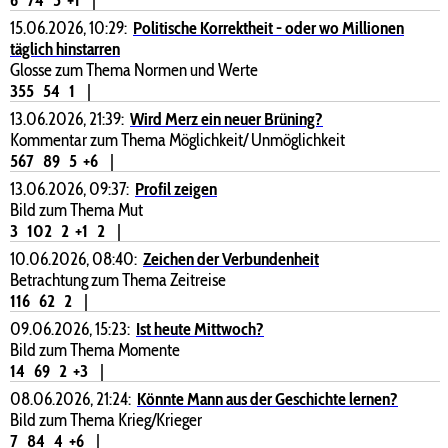
15.06.2026, 10:29:
Politische Korrektheit - oder wo Millionen
täglich hinstarren
Glosse zum Thema Normen und Werte
355
54
1
|
13.06.2026, 21:39:
Wird Merz ein neuer Brüning?
Kommentar zum Thema Möglichkeit/ Unmöglichkeit
567
89
5
+6
|
13.06.2026, 09:37:
Profil zeigen
Bild zum Thema Mut
3
102
2
+1
2
|
10.06.2026, 08:40:
Zeichen der Verbundenheit
Betrachtung zum Thema Zeitreise
116
62
2
|
09.06.2026, 15:23:
Ist heute Mittwoch?
Bild zum Thema Momente
14
69
2
+3
|
08.06.2026, 21:24:
Könnte Mann aus der Geschichte lernen?
Bild zum Thema Krieg/Krieger
7
84
4
+6
|