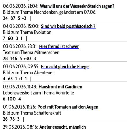
06.06.2026, 21:04:
Was will uns der Wasserknöterich sagen?
Bild zum Thema Nachdenken, geändert am 07.06.
24
87
5
+2
|
04.06.2026, 15:00:
Sind wir bald posthistorisch ?
Bild zum Thema Evolution
7
60
3
1
|
03.06.2026, 23:31:
Hier fremd ist schwer
Text zum Thema Mitmenschen
28
146
5
+30
3
|
03.06.2026, 09:55:
Er macht gleich die Fliege
Bild zum Thema Abenteuer
4
63
1
+1
1
|
02.06.2026, 11:48:
Hausfront mit Gardinen
Lebensweisheit zum Thema Vorurteile
6
100
4
|
01.06.2026, 11:26:
Poet mit Tomaten auf den Augen
Bild zum Thema Schaffenskraft
26
76
3
|
29.05.2026, 08:16:
Angler gesucht, männlich