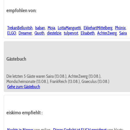
empfohlen von:
TrekanBelluvitsh
,
Isaban
,
Moja
,
LottaManguetti
,
EkkehartMittelberg
,
Phönix
,
ELGO
,
Dreamer
,
Quoth
,
diestelzie
,
tulpenrot
,
Elisabeth
,
AchterZwerg
,
Saira
Gästebuch
Die letzten 5 Gäste waren Saira (13.08.), AchterZwerg (13.08.),
Mondscheinsonate (13.08.), FrankReich (13.08.), Graeculus (13.08.)
Gehe zum Gästebuch
eiskimo empfiehlt
:
Nachts in Nippes
von miljan,
Dieses Gedicht ist EUCH gewidmet
von klaatu,