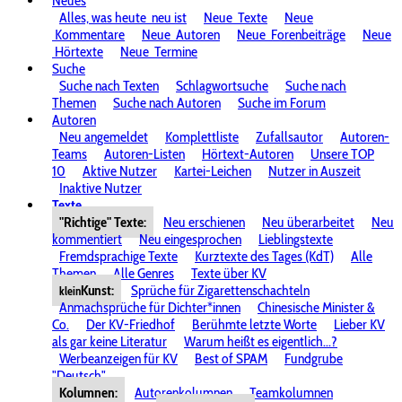
Neues
Alles, was heute
neu ist
Neue
Texte
Neue
Kommentare
Neue
Autoren
Neue
Forenbeiträge
Neue
Hörtexte
Neue
Termine
Suche
Suche nach Texten
Schlagwortsuche
Suche nach
Themen
Suche nach Autoren
Suche im Forum
Autoren
Neu angemeldet
Komplettliste
Zufallsautor
Autoren-
Teams
Autoren-Listen
Hörtext-Autoren
Unsere TOP
10
Aktive Nutzer
Kartei-Leichen
Nutzer in Auszeit
Inaktive Nutzer
Texte
"Richtige" Texte:
Neu erschienen
Neu überarbeitet
Neu
kommentiert
Neu eingesprochen
Lieblingstexte
Fremdsprachige Texte
Kurztexte des Tages (KdT)
Alle
Themen
Alle Genres
Texte über KV
Kunst:
Sprüche für Zigarettenschachteln
klein
Anmachsprüche für Dichter*innen
Chinesische Minister &
Co.
Der KV-Friedhof
Berühmte letzte Worte
Lieber KV
als gar keine Literatur
Warum heißt es eigentlich...?
Werbeanzeigen für KV
Best of SPAM
Fundgrube
"Deutsch"
Kolumnen:
Autorenkolumnen
Teamkolumnen