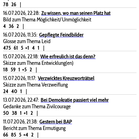
78
26
|
16.07.2026, 22:28:
Zu wissen, wo man seinen Platz hat
Bild zum Thema Möglichkeit/ Unmöglichkeit
4
36
2
|
16.07.2026, 11:35:
Gepflegte Feindbilder
Glosse zum Thema Leid
475
61
5
+1
4
1
|
15.07.2026, 22:18:
Wie erfreulich ist das denn?
Skizze zum Thema Entwicklung(en)
18
59
1
+5
2
|
15.07.2026, 11:17:
Verzwicktes Kreuzworträtsel
Skizze zum Thema Verzweiflung
24
40
1
|
13.07.2026, 22:47:
Bei Demokratie passiert viel mehr
Gedanke zum Thema Zivilcourage
50
38
1
+1
2
|
11.07.2026, 21:38:
Gestern bei BAP
Bericht zum Thema Ermutigung
66
85
5
+4
2
|