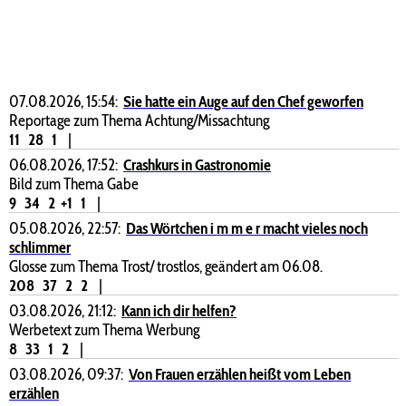
07.08.2026, 15:54:
Sie hatte ein Auge auf den Chef geworfen
Reportage zum Thema Achtung/Missachtung
11
28
1
|
06.08.2026, 17:52:
Crashkurs in Gastronomie
Bild zum Thema Gabe
9
34
2
+1
1
|
05.08.2026, 22:57:
Das Wörtchen i m m e r macht vieles noch
schlimmer
Glosse zum Thema Trost/ trostlos, geändert am 06.08.
208
37
2
2
|
03.08.2026, 21:12:
Kann ich dir helfen?
Werbetext zum Thema Werbung
8
33
1
2
|
03.08.2026, 09:37:
Von Frauen erzählen heißt vom Leben
erzählen