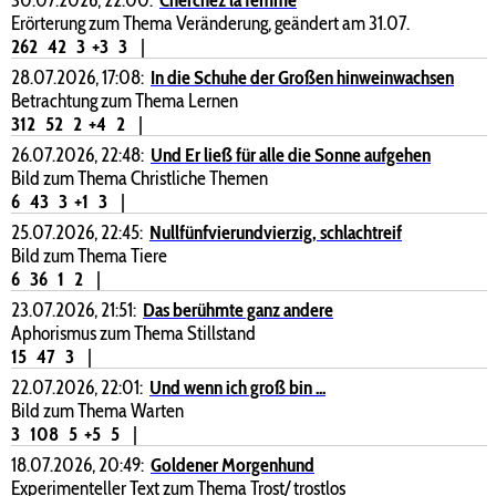
Erörterung zum Thema Veränderung, geändert am 31.07.
262
42
3
+3
3
|
28.07.2026, 17:08:
In die Schuhe der Großen hinweinwachsen
Betrachtung zum Thema Lernen
312
52
2
+4
2
|
26.07.2026, 22:48:
Und Er ließ für alle die Sonne aufgehen
Bild zum Thema Christliche Themen
6
43
3
+1
3
|
25.07.2026, 22:45:
Nullfünfvierundvierzig, schlachtreif
Bild zum Thema Tiere
6
36
1
2
|
23.07.2026, 21:51:
Das berühmte ganz andere
Aphorismus zum Thema Stillstand
15
47
3
|
22.07.2026, 22:01:
Und wenn ich groß bin ...
Bild zum Thema Warten
3
108
5
+5
5
|
18.07.2026, 20:49:
Goldener Morgenhund
Experimenteller Text zum Thema Trost/ trostlos