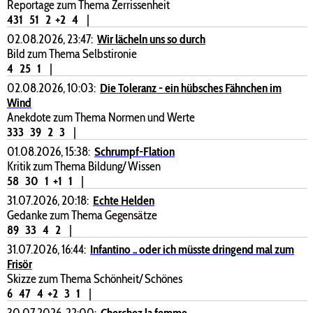
Reportage zum Thema Zerrissenheit
431
51
2
+2
4
|
02.08.2026, 23:47:
Wir lächeln uns so durch
Bild zum Thema Selbstironie
4
25
1
|
02.08.2026, 10:03:
Die Toleranz - ein hübsches Fähnchen im
Wind
Anekdote zum Thema Normen und Werte
333
39
2
3
|
01.08.2026, 15:38:
Schrumpf-Flation
Kritik zum Thema Bildung/ Wissen
58
30
1
+1
1
|
31.07.2026, 20:18:
Echte Helden
Gedanke zum Thema Gegensätze
89
33
4
2
|
31.07.2026, 16:44:
Infantino .. oder ich müsste dringend mal zum
Frisör
Skizze zum Thema Schönheit/ Schönes
6
47
4
+2
3
1
|
30.07.2026, 22:00:
Cherchez la femme