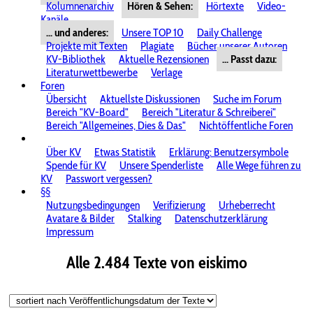
Kolumnenarchiv
Hören & Sehen:
Hörtexte
Video-
Kanäle
... und anderes:
Unsere TOP 10
Daily Challenge
Projekte mit Texten
Plagiate
Bücher unserer Autoren
KV-Bibliothek
Aktuelle Rezensionen
... Passt dazu:
Literaturwettbewerbe
Verlage
Foren
Übersicht
Aktuellste Diskussionen
Suche im Forum
Bereich "KV-Board"
Bereich "Literatur & Schreiberei"
Bereich "Allgemeines, Dies & Das"
Nichtöffentliche Foren
Über KV
Etwas Statistik
Erklärung: Benutzersymbole
Spende für KV
Unsere Spenderliste
Alle Wege führen zu
KV
Passwort vergessen?
§§
Nutzungsbedingungen
Verifizierung
Urheberrecht
Avatare & Bilder
Stalking
Datenschutzerklärung
Impressum
Alle 2.484 Texte von eiskimo