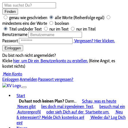
Finden
genau wie geschrieben
alle Worte (Reihenfolge egal)
mindestens eins der Worte
boolean
Titel und/oder Text
nur im Text
nur im Titel
Benutzername
Passwort
Vergessen? Hier klicken.
Einloggen
Du bist noch nicht angemeldet?
Klicke
hier, um Dir ein
Benutzerkonto zu erstellen.
(Keine Angst, es
kostet nichts)
Mein Konto
Einloggen
Anmelden
Passwort vergessen?
Start
Du hast noch keinen Plan?
Dann...
Schau, was es heute
Neues gibt
lies doch mal irgendeinen
Text,
besuch mal ein
Autorenprofil
oder sieh Dich auf der
Startseite um.
Neu
& interessiert? Melde Dich kostenlos an!
Wieder da? Log Dich
ein!