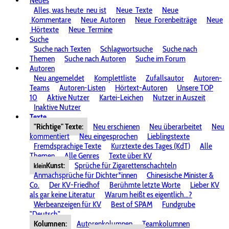
Neues
Alles, was heute
neu ist
Neue
Texte
Neue
Kommentare
Neue
Autoren
Neue
Forenbeiträge
Neue
Hörtexte
Neue
Termine
Suche
Suche nach Texten
Schlagwortsuche
Suche nach
Themen
Suche nach Autoren
Suche im Forum
Autoren
Neu angemeldet
Komplettliste
Zufallsautor
Autoren-
Teams
Autoren-Listen
Hörtext-Autoren
Unsere TOP
10
Aktive Nutzer
Kartei-Leichen
Nutzer in Auszeit
Inaktive Nutzer
Texte
"Richtige" Texte:
Neu erschienen
Neu überarbeitet
Neu
kommentiert
Neu eingesprochen
Lieblingstexte
Fremdsprachige Texte
Kurztexte des Tages (KdT)
Alle
Themen
Alle Genres
Texte über KV
Kunst:
Sprüche für Zigarettenschachteln
klein
Anmachsprüche für Dichter*innen
Chinesische Minister &
Co.
Der KV-Friedhof
Berühmte letzte Worte
Lieber KV
als gar keine Literatur
Warum heißt es eigentlich...?
Werbeanzeigen für KV
Best of SPAM
Fundgrube
"Deutsch"
Kolumnen:
Autorenkolumnen
Teamkolumnen