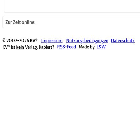
Zur Zeit online:
®
© 2002-2026
KV
Impressum
Nutzungsbedingungen
Datenschutz
®
KV
ist
kein
Verlag. Kapiert?
RSS-Feed
Made by
L&W