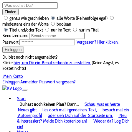
Finden
genau wie geschrieben
alle Worte (Reihenfolge egal)
mindestens eins der Worte
boolean
Titel und/oder Text
nur im Text
nur im Titel
Benutzername
Passwort
Vergessen? Hier klicken.
Einloggen
Du bist noch nicht angemeldet?
Klicke
hier, um Dir ein
Benutzerkonto zu erstellen.
(Keine Angst, es
kostet nichts)
Mein Konto
Einloggen
Anmelden
Passwort vergessen?
Start
Du hast noch keinen Plan?
Dann...
Schau, was es heute
Neues gibt
lies doch mal irgendeinen
Text,
besuch mal ein
Autorenprofil
oder sieh Dich auf der
Startseite um.
Neu
& interessiert? Melde Dich kostenlos an!
Wieder da? Log Dich
ein!