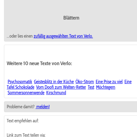
Blättern
...oder lies einen
zufällig ausgewählten
Text von Verlo.
Weitere 10 neue Texte von Verlo:
Psychosomatik
Geistesblitz in der Küche
Öko-Strom
Eine Prise zu viel
Eine
Tafel Schokolade
Vom Doofi zum Welten-Retter
Test
Möchtegern
Sommersonnenwende
Kirschmund
Probleme damit?
melden!
Text empfehlen auf:
Link zum Text teilen via: