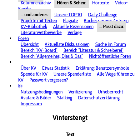
Kolumnenarchiv
Hören & Sehen:
Hörtexte
Video-
Kanäle
... und anderes:
Unsere TOP 10
Daily Challenge
Projekte mit Texten
Plagiate
Bücher unserer Autoren
KV-Bibliothek
Aktuelle Rezensionen
... Passt dazu:
Literaturwettbewerbe
Verlage
Foren
Übersicht
Aktuellste Diskussionen
Suche im Forum
Bereich "KV-Board"
Bereich "Literatur & Schreiberei"
Bereich "Allgemeines, Dies & Das"
Nichtöffentliche Foren
Über KV
Etwas Statistik
Erklärung: Benutzersymbole
Spende für KV
Unsere Spenderliste
Alle Wege führen zu
KV
Passwort vergessen?
§§
Nutzungsbedingungen
Verifizierung
Urheberrecht
Avatare & Bilder
Stalking
Datenschutzerklärung
Impressum
Vinterstengt
Text