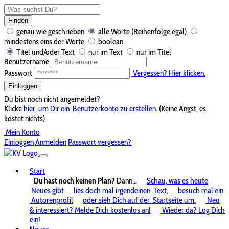
Finden
genau wie geschrieben
alle Worte (Reihenfolge egal)
mindestens eins der Worte
boolean
Titel und/oder Text
nur im Text
nur im Titel
Benutzername
Passwort
Vergessen? Hier klicken.
Einloggen
Du bist noch nicht angemeldet?
Klicke
hier, um Dir ein
Benutzerkonto zu erstellen.
(Keine Angst, es
kostet nichts)
Mein Konto
Einloggen
Anmelden
Passwort vergessen?
Start
Du hast noch keinen Plan?
Dann...
Schau, was es heute
Neues gibt
lies doch mal irgendeinen
Text,
besuch mal ein
Autorenprofil
oder sieh Dich auf der
Startseite um.
Neu
& interessiert? Melde Dich kostenlos an!
Wieder da? Log Dich
ein!