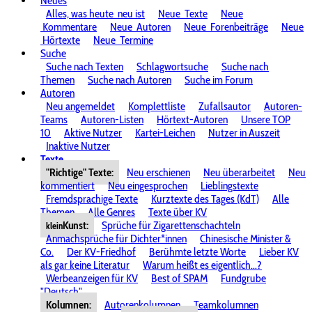
Neues
Alles, was heute
neu ist
Neue
Texte
Neue
Kommentare
Neue
Autoren
Neue
Forenbeiträge
Neue
Hörtexte
Neue
Termine
Suche
Suche nach Texten
Schlagwortsuche
Suche nach
Themen
Suche nach Autoren
Suche im Forum
Autoren
Neu angemeldet
Komplettliste
Zufallsautor
Autoren-
Teams
Autoren-Listen
Hörtext-Autoren
Unsere TOP
10
Aktive Nutzer
Kartei-Leichen
Nutzer in Auszeit
Inaktive Nutzer
Texte
"Richtige" Texte:
Neu erschienen
Neu überarbeitet
Neu
kommentiert
Neu eingesprochen
Lieblingstexte
Fremdsprachige Texte
Kurztexte des Tages (KdT)
Alle
Themen
Alle Genres
Texte über KV
Kunst:
Sprüche für Zigarettenschachteln
klein
Anmachsprüche für Dichter*innen
Chinesische Minister &
Co.
Der KV-Friedhof
Berühmte letzte Worte
Lieber KV
als gar keine Literatur
Warum heißt es eigentlich...?
Werbeanzeigen für KV
Best of SPAM
Fundgrube
"Deutsch"
Kolumnen:
Autorenkolumnen
Teamkolumnen