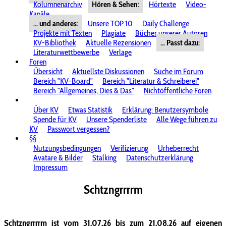
Kolumnenarchiv
Hören & Sehen:
Hörtexte
Video-
Kanäle
... und anderes:
Unsere TOP 10
Daily Challenge
Projekte mit Texten
Plagiate
Bücher unserer Autoren
KV-Bibliothek
Aktuelle Rezensionen
... Passt dazu:
Literaturwettbewerbe
Verlage
Foren
Übersicht
Aktuellste Diskussionen
Suche im Forum
Bereich "KV-Board"
Bereich "Literatur & Schreiberei"
Bereich "Allgemeines, Dies & Das"
Nichtöffentliche Foren
Über KV
Etwas Statistik
Erklärung: Benutzersymbole
Spende für KV
Unsere Spenderliste
Alle Wege führen zu
KV
Passwort vergessen?
§§
Nutzungsbedingungen
Verifizierung
Urheberrecht
Avatare & Bilder
Stalking
Datenschutzerklärung
Impressum
Schtzngrrrrm
Schtzngrrrrm ist vom 31.07.26 bis zum 21.08.26 auf eigenen