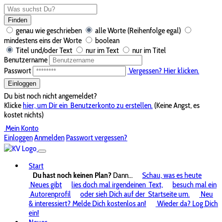
Finden
genau wie geschrieben
alle Worte (Reihenfolge egal)
mindestens eins der Worte
boolean
Titel und/oder Text
nur im Text
nur im Titel
Benutzername
Passwort
Vergessen? Hier klicken.
Einloggen
Du bist noch nicht angemeldet?
Klicke
hier, um Dir ein
Benutzerkonto zu erstellen.
(Keine Angst, es
kostet nichts)
Mein Konto
Einloggen
Anmelden
Passwort vergessen?
Start
Du hast noch keinen Plan?
Dann...
Schau, was es heute
Neues gibt
lies doch mal irgendeinen
Text,
besuch mal ein
Autorenprofil
oder sieh Dich auf der
Startseite um.
Neu
& interessiert? Melde Dich kostenlos an!
Wieder da? Log Dich
ein!