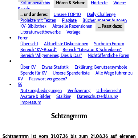
Kolumnenarchiv
Hören & Sehen:
Hörtexte
Video-
Kanäle
... und anderes:
Unsere TOP 10
Daily Challenge
Projekte mit Texten
Plagiate
Bücher unserer Autoren
KV-Bibliothek
Aktuelle Rezensionen
... Passt dazu:
Literaturwettbewerbe
Verlage
Foren
Übersicht
Aktuellste Diskussionen
Suche im Forum
Bereich "KV-Board"
Bereich "Literatur & Schreiberei"
Bereich "Allgemeines, Dies & Das"
Nichtöffentliche Foren
Über KV
Etwas Statistik
Erklärung: Benutzersymbole
Spende für KV
Unsere Spenderliste
Alle Wege führen zu
KV
Passwort vergessen?
§§
Nutzungsbedingungen
Verifizierung
Urheberrecht
Avatare & Bilder
Stalking
Datenschutzerklärung
Impressum
Schtzngrrrrm
Schtzngrrrrm ist vom 31.07.26 bis zum 21.08.26 auf eigenen