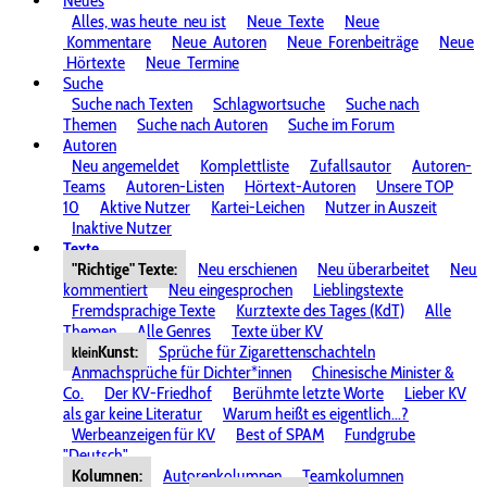
Neues
Alles, was heute
neu ist
Neue
Texte
Neue
Kommentare
Neue
Autoren
Neue
Forenbeiträge
Neue
Hörtexte
Neue
Termine
Suche
Suche nach Texten
Schlagwortsuche
Suche nach
Themen
Suche nach Autoren
Suche im Forum
Autoren
Neu angemeldet
Komplettliste
Zufallsautor
Autoren-
Teams
Autoren-Listen
Hörtext-Autoren
Unsere TOP
10
Aktive Nutzer
Kartei-Leichen
Nutzer in Auszeit
Inaktive Nutzer
Texte
"Richtige" Texte:
Neu erschienen
Neu überarbeitet
Neu
kommentiert
Neu eingesprochen
Lieblingstexte
Fremdsprachige Texte
Kurztexte des Tages (KdT)
Alle
Themen
Alle Genres
Texte über KV
Kunst:
Sprüche für Zigarettenschachteln
klein
Anmachsprüche für Dichter*innen
Chinesische Minister &
Co.
Der KV-Friedhof
Berühmte letzte Worte
Lieber KV
als gar keine Literatur
Warum heißt es eigentlich...?
Werbeanzeigen für KV
Best of SPAM
Fundgrube
"Deutsch"
Kolumnen:
Autorenkolumnen
Teamkolumnen