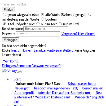
Finden
genau wie geschrieben
alle Worte (Reihenfolge egal)
mindestens eins der Worte
boolean
Titel und/oder Text
nur im Text
nur im Titel
Benutzername
Passwort
Vergessen? Hier klicken.
Einloggen
Du bist noch nicht angemeldet?
Klicke
hier, um Dir ein
Benutzerkonto zu erstellen.
(Keine Angst, es
kostet nichts)
Mein Konto
Einloggen
Anmelden
Passwort vergessen?
Start
Du hast noch keinen Plan?
Dann...
Schau, was es heute
Neues gibt
lies doch mal irgendeinen
Text,
besuch mal ein
Autorenprofil
oder sieh Dich auf der
Startseite um.
Neu
& interessiert? Melde Dich kostenlos an!
Wieder da? Log Dich
ein!