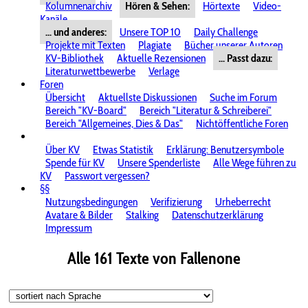
Kolumnenarchiv
Hören & Sehen:
Hörtexte
Video-
Kanäle
... und anderes:
Unsere TOP 10
Daily Challenge
Projekte mit Texten
Plagiate
Bücher unserer Autoren
KV-Bibliothek
Aktuelle Rezensionen
... Passt dazu:
Literaturwettbewerbe
Verlage
Foren
Übersicht
Aktuellste Diskussionen
Suche im Forum
Bereich "KV-Board"
Bereich "Literatur & Schreiberei"
Bereich "Allgemeines, Dies & Das"
Nichtöffentliche Foren
Über KV
Etwas Statistik
Erklärung: Benutzersymbole
Spende für KV
Unsere Spenderliste
Alle Wege führen zu
KV
Passwort vergessen?
§§
Nutzungsbedingungen
Verifizierung
Urheberrecht
Avatare & Bilder
Stalking
Datenschutzerklärung
Impressum
Alle 161 Texte von Fallenone