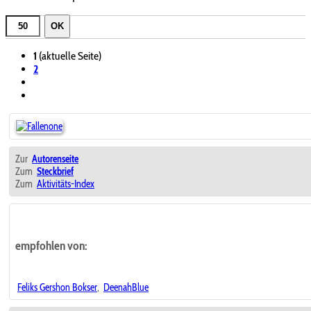
OK
1
(aktuelle Seite)
2
Zur
Autorenseite
Zum
Steckbrief
Zum
Aktivitäts-Index
empfohlen von:
Feliks Gershon Bokser
,
DeenahBlue