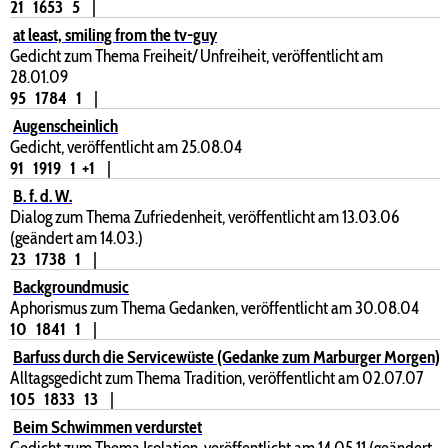
21
1653
5
|
at least, smiling from the tv-guy
Gedicht zum Thema Freiheit/ Unfreiheit, veröffentlicht am
28.01.09
95
1784
1
|
Augenscheinlich
Gedicht, veröffentlicht am 25.08.04
91
1919
1
+1
|
B. f. d. W.
Dialog zum Thema Zufriedenheit, veröffentlicht am 13.03.06
(geändert am 14.03.)
23
1738
1
|
Backgroundmusic
Aphorismus zum Thema Gedanken, veröffentlicht am 30.08.04
10
1841
1
|
Barfuss durch die Servicewüste (Gedanke zum Marburger Morgen)
Alltagsgedicht zum Thema Tradition, veröffentlicht am 02.07.07
105
1833
13
|
Beim Schwimmen verdurstet
Gedicht zum Thema Isolation, veröffentlicht am 14.05.11 (geändert