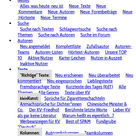
Neues
Alles, was heute
neu ist
Neue
Texte
Neue
Kommentare
Neue
Autoren
Neue
Forenbeiträge
Neue
Hörtexte
Neue
Termine
Suche
Suche nach Texten
Schlagwortsuche
Suche nach
Themen
Suche nach Autoren
Suche im Forum
Autoren
Neu angemeldet
Komplettliste
Zufallsautor
Autoren-
Teams
Autoren-Listen
Hörtext-Autoren
Unsere TOP
10
Aktive Nutzer
Kartei-Leichen
Nutzer in Auszeit
Inaktive Nutzer
Texte
"Richtige" Texte:
Neu erschienen
Neu überarbeitet
Neu
kommentiert
Neu eingesprochen
Lieblingstexte
Fremdsprachige Texte
Kurztexte des Tages (KdT)
Alle
Themen
Alle Genres
Texte über KV
Kunst:
Sprüche für Zigarettenschachteln
klein
Anmachsprüche für Dichter*innen
Chinesische Minister &
Co.
Der KV-Friedhof
Berühmte letzte Worte
Lieber KV
als gar keine Literatur
Warum heißt es eigentlich...?
Werbeanzeigen für KV
Best of SPAM
Fundgrube
"Deutsch"
Kolumnen:
Autorenkolumnen
Teamkolumnen