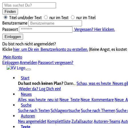
Finden
Titel und/oder Text
nur im Text
nur im Titel
Benutzername
Passwort
Vergessen? Hier klicken.
Einloggen
Du bist noch nicht angemeldet?
Klicke
hier, um Dir ein
Benutzerkonto zu erstellen.
(Keine Angst, es kostet 
Mein Konto
Einloggen
Anmelden
Passwort vergessen?
Start
Du hast noch keinen Plan?
Dann...
Schau, was es heute
Neues gi
Wieder da? Log Dich ein!
Neues
Alles, was heute
neu ist
Neue
Texte
Neue
Kommentare
Neue
A
Suche
Suche nach Texten
Schlagwortsuche
Suche nach Themen
Suche 
Autoren
Neu angemeldet
Komplettliste
Zufallsautor
Autoren-Teams
Aut
Texte