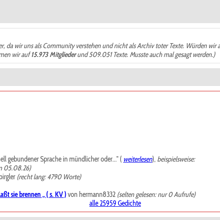
der, da wir uns als Community verstehen und nicht als Archiv toter Texte. Würden wir 
ämen wir auf
15.973 Mitglieder
und 509.051 Texte. Musste auch mal gesagt werden.)
mell gebundener Sprache in mündlicher oder..." (
weiterlesen
),
beispielsweise:
m 05.08.26)
irgler
(recht lang: 4790 Worte)
ßt sie brennen „ ( s. KV )
von hermann8332
(selten gelesen: nur 0 Aufrufe)
alle 25959 Gedichte