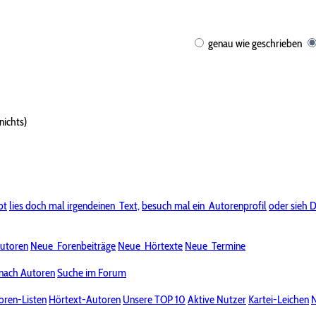
genau wie geschrieben
nichts)
bt
lies doch mal irgendeinen
Text,
besuch mal ein
Autorenprofil
oder sieh D
utoren
Neue
Forenbeiträge
Neue
Hörtexte
Neue
Termine
nach Autoren
Suche im Forum
oren-Listen
Hörtext-Autoren
Unsere TOP 10
Aktive Nutzer
Kartei-Leichen
N