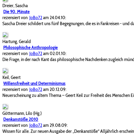
Dreier, Sascha
Die 90. Minute
rezensiert von
JoBo72
am 24.04.10:
Sascha Dreier schildert uns fünf Begegnungen, die es in Fankreisen - und d
Hartung, Gerald
Philosophische Anthropologie
rezensiert von
JoBo72
am 02.01.10:
Die Frage, in der nach Kant das philosophische Nachdenken zugleich mündet 
Keil, Geert
Willensfreiheit und Determinismus
rezensiert von
JoBo72
am 20.12.09:
Neuerscheinung zu altem Thema – Geert Keil zur Freiheit des Menschen Eine
Göttermann, Lilo (Hg.)
Denkanstöße 2010
rezensiert von
JoBo72
am 29.08.09:
Wissen für alle. Zur neuen Ausgabe der „Denkanstöße“ Alljährlich erschein