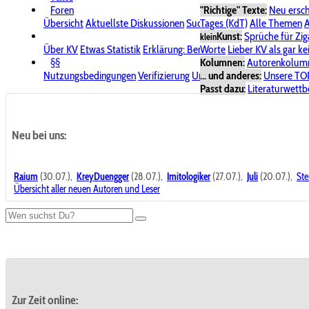
Foren
"Richtige" Texte:
Neu ersc
Übersicht
Aktuellste Diskussionen
Suche im Forum
Tages (KdT)
Alle Themen
Bereich "KV
A
Kunst:
Sprüche für Zig
klein
Über KV
Etwas Statistik
Erklärung: Benutzersymbole
Worte
Lieber KV als gar ke
Spende für
§§
Kolumnen:
Autorenkolum
Nutzungsbedingungen
Verifizierung
Urheberrecht
... und anderes:
Avatare & Bild
Unsere TO
Passt dazu:
Literaturwett
Neu bei uns:
Raium
(30.07.),
KreyDuengger
(28.07.),
Imitologiker
(27.07.),
Juli
(20.07.),
Ste
Übersicht aller neuen Autoren und Leser
Zur Zeit online: