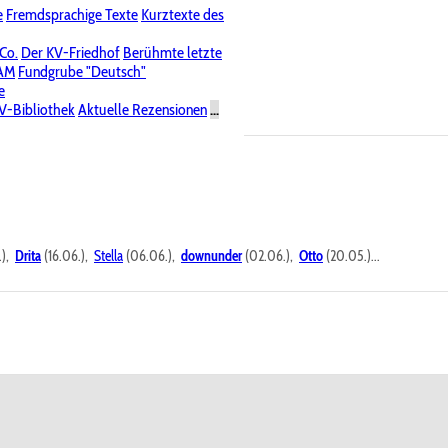
e
Fremdsprachige Texte
Kurztexte des
Nichtöffentliche Foren
 Co.
Der KV-Friedhof
Berühmte letzte
PAM
Fundgrube "Deutsch"
e
V-Bibliothek
Aktuelle Rezensionen
...
.),
Drita
(16.06.),
Stella
(06.06.),
downunder
(02.06.),
Otto
(20.05.)...