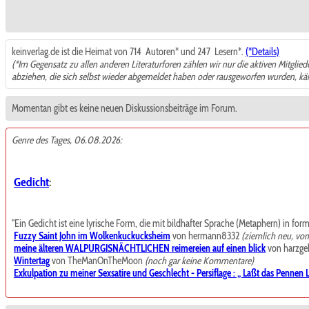
keinverlag.de ist die Heimat von 714
Autoren* und 247
Lesern*.
(*Details)
(*Im Gegensatz zu allen anderen Literaturforen zählen wir nur die aktiven Mitglie
abziehen, die sich selbst wieder abgemeldet haben oder rausgeworfen wurden, k
Momentan gibt es keine neuen Diskussionsbeiträge im Forum.
Genre des Tages, 06.08.2026:
Gedicht
:
"Ein Gedicht ist eine lyrische Form, die mit bildhafter Sprache (Metaphern) in for
Fuzzy Saint John im Wolkenkuckucksheim
von hermann8332
(ziemlich neu, vo
meine älteren WALPURGISNÄCHTLICHEN reimereien auf einen blick
von harzgeb
Wintertag
von TheManOnTheMoon
(noch gar keine Kommentare)
Exkulpation zu meiner Sexsatire und Geschlecht - Persiflage : „ Laßt das Pennen La