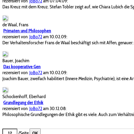
rezensiert von
JoBo72
am 07.04.09:
Das Kreuz mit dem Kreuz. Stefan Tobler zeigt auf, wie Chiara Lubich die Sp
de Waal, Frans
Primaten und Philosophen
rezensiert von
JoBo72
am 10.02.09:
Der Verhaltensforscher Frans de Waal beschäftigt sich mit Affen, genauer
Bauer, Joachim
Das kooperative Gen
rezensiert von
JoBo72
am 10.02.09:
Joachim Bauer, zweifach habilitiert (Innere Medizin, Psychiatrie), ist eine 
Schockenhoff, Eberhard
Grundlegung der Ethik
rezensiert von
JoBo72
am 30.12.08:
Philosophische Grundlegungen der Ethik gibt es viele. Auch zum Verhältnis
/Seite
OK