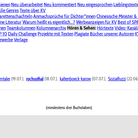
hienen
Neu überarbeitet
Neu kommentiert
Neu eingesprochen
Lieblingstext
-Board"
lle Genres
Bereich "Literatur & Schreiberei"
Texte über KV
Bereich "Allgemeines, Dies & Das"
arettenschachteln
Anmachsprüche für Dichter*innen
Chinesische Minister &
ine Literatur
 KV
Unsere Spenderliste
Warum heißt es eigentlich...?
Alle Wege führen zu KV
Werbeanzeigen für KV
Passwort vergessen?
Best of S
nen
Teamkolumnen
Kolumnenarchiv
Hören & Sehen:
Hörtexte
Video-Kanäl
er
P 10
Stalking
Daily Challenge
Datenschutzerklärung
Projekte mit Texten
Impressum
Plagiate
Bücher unserer Autoren
K
bewerbe
Verlage
rntaler
(19.07.),
rochusthal
(18.07.),
kaltenboeck-karow
(07.07.),
Sozialfuzzi
(22.06
(mindestens drei Buchstaben)