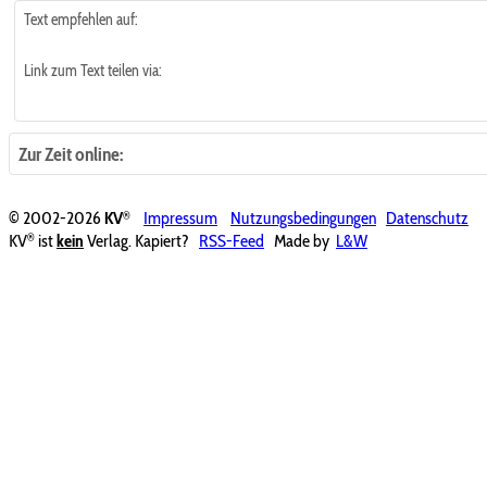
Text empfehlen auf:
Link zum Text teilen via:
Zur Zeit online:
®
© 2002-2026
KV
Impressum
Nutzungsbedingungen
Datenschutz
®
KV
ist
kein
Verlag. Kapiert?
RSS-Feed
Made by
L&W