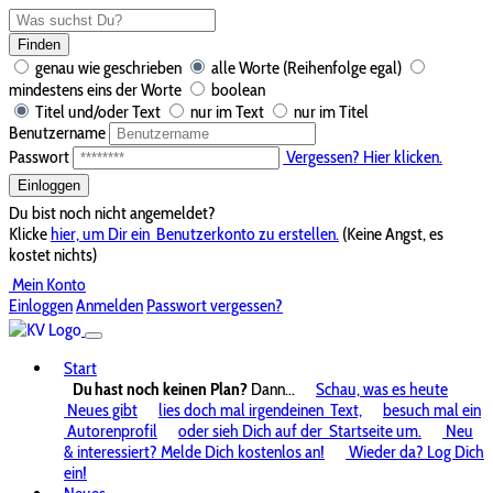
Finden
genau wie geschrieben
alle Worte (Reihenfolge egal)
mindestens eins der Worte
boolean
Titel und/oder Text
nur im Text
nur im Titel
Benutzername
Passwort
Vergessen? Hier klicken.
Einloggen
Du bist noch nicht angemeldet?
Klicke
hier, um Dir ein
Benutzerkonto zu erstellen.
(Keine Angst, es
kostet nichts)
Mein Konto
Einloggen
Anmelden
Passwort vergessen?
Start
Du hast noch keinen Plan?
Dann...
Schau, was es heute
Neues gibt
lies doch mal irgendeinen
Text,
besuch mal ein
Autorenprofil
oder sieh Dich auf der
Startseite um.
Neu
& interessiert? Melde Dich kostenlos an!
Wieder da? Log Dich
ein!