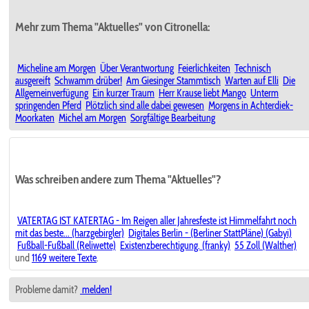
Mehr zum Thema "Aktuelles" von Citronella:
Micheline am Morgen
Über Verantwortung
Feierlichkeiten
Technisch
ausgereift
Schwamm drüber!
Am Giesinger Stammtisch
Warten auf Elli
Die
Allgemeinverfügung
Ein kurzer Traum
Herr Krause liebt Mango
Unterm
springenden Pferd
Plötzlich sind alle dabei gewesen
Morgens in Achterdiek-
Moorkaten
Michel am Morgen
Sorgfältige Bearbeitung
Was schreiben andere zum Thema "Aktuelles"?
VATERTAG IST KATERTAG - Im Reigen aller Jahresfeste ist Himmelfahrt noch
mit das beste... (harzgebirgler)
Digitales Berlin - (Berliner StattPläne) (Gabyi)
Fußball-Fußball (Reliwette)
Existenzberechtigung. (franky)
55 Zoll (Walther)
und
1169 weitere Texte
.
Probleme damit?
melden!