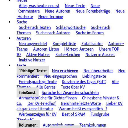
Neues
Alles, was heute
neu ist
Neue
Texte
Neue
Kommentare
Neue
Autoren
Neue
Forenbeiträge
Neue
Hörtexte
Neue
Termine
Suche
Suche nach Texten
Schlagwortsuche
Suche nach
Themen
Suche nach Autoren
Suche im Forum
Autoren
Neu angemeldet
Komplettliste
Zufallsautor
Autoren-
Teams
Autoren-Listen
Hörtext-Autoren
Unsere TOP
10
Aktive Nutzer
Kartei-Leichen
Nutzer in Auszeit
Inaktive Nutzer
Texte
"Richtige" Texte:
Neu erschienen
Neu überarbeitet
Neu
kommentiert
Neu eingesprochen
Lieblingstexte
Fremdsprachige Texte
Kurztexte des Tages (KdT)
Alle
Themen
Alle Genres
Texte über KV
Kunst:
Sprüche für Zigarettenschachteln
klein
Anmachsprüche für Dichter*innen
Chinesische Minister &
Co.
Der KV-Friedhof
Berühmte letzte Worte
Lieber KV
als gar keine Literatur
Warum heißt es eigentlich...?
Werbeanzeigen für KV
Best of SPAM
Fundgrube
"Deutsch"
Kolumnen:
Autorenkolumnen
Teamkolumnen