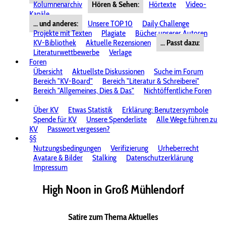
Kolumnenarchiv
Hören & Sehen:
Hörtexte
Video-
Kanäle
... und anderes:
Unsere TOP 10
Daily Challenge
Projekte mit Texten
Plagiate
Bücher unserer Autoren
KV-Bibliothek
Aktuelle Rezensionen
... Passt dazu:
Literaturwettbewerbe
Verlage
Foren
Übersicht
Aktuellste Diskussionen
Suche im Forum
Bereich "KV-Board"
Bereich "Literatur & Schreiberei"
Bereich "Allgemeines, Dies & Das"
Nichtöffentliche Foren
Über KV
Etwas Statistik
Erklärung: Benutzersymbole
Spende für KV
Unsere Spenderliste
Alle Wege führen zu
KV
Passwort vergessen?
§§
Nutzungsbedingungen
Verifizierung
Urheberrecht
Avatare & Bilder
Stalking
Datenschutzerklärung
Impressum
High Noon in Groß Mühlendorf
Satire zum Thema Aktuelles