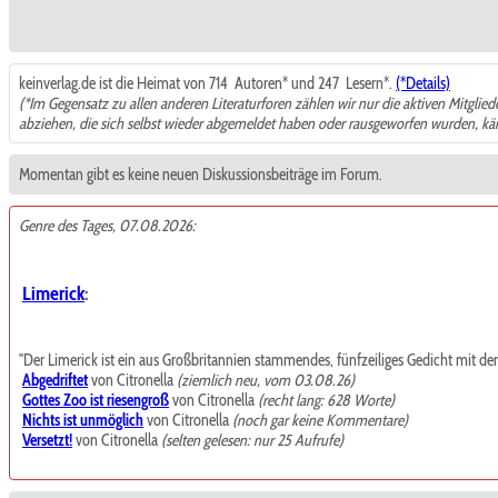
keinverlag.de ist die Heimat von 714
Autoren* und 247
Lesern*.
(*Details)
(*Im Gegensatz zu allen anderen Literaturforen zählen wir nur die aktiven Mitglie
abziehen, die sich selbst wieder abgemeldet haben oder rausgeworfen wurden, k
Momentan gibt es keine neuen Diskussionsbeiträge im Forum.
Genre des Tages, 07.08.2026:
Limerick
:
"Der Limerick ist ein aus Großbritannien stammendes, fünfzeiliges Gedicht mit de
Abgedriftet
von Citronella
(ziemlich neu, vom 03.08.26)
Gottes Zoo ist riesengroß
von Citronella
(recht lang: 628 Worte)
Nichts ist unmöglich
von Citronella
(noch gar keine Kommentare)
Versetzt!
von Citronella
(selten gelesen: nur 25 Aufrufe)