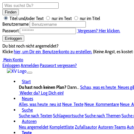
Finden
Titel und/oder Text
nur im Text
nur im Titel
Benutzername
Passwort
Vergessen? Hier klicken.
Einloggen
Du bist noch nicht angemeldet?
Klicke
hier, um Dir ein
Benutzerkonto zu erstellen.
(Keine Angst, es kostet 
Mein Konto
Einloggen
Anmelden
Passwort vergessen?
Start
Du hast noch keinen Plan?
Dann...
Schau, was es heute
Neues gi
Wieder da? Log Dich ein!
Neues
Alles, was heute
neu ist
Neue
Texte
Neue
Kommentare
Neue
A
Suche
Suche nach Texten
Schlagwortsuche
Suche nach Themen
Suche 
Autoren
Neu angemeldet
Komplettliste
Zufallsautor
Autoren-Teams
Aut
Texte