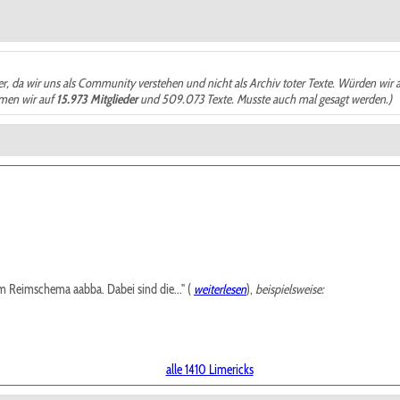
der, da wir uns als Community verstehen und nicht als Archiv toter Texte. Würden wir 
ämen wir auf
15.973 Mitglieder
und 509.073 Texte. Musste auch mal gesagt werden.)
m Reimschema aabba. Dabei sind die..." (
weiterlesen
),
beispielsweise:
alle 1410 Limericks