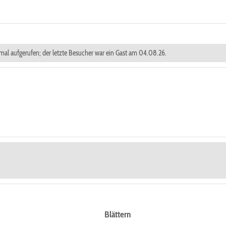
 mal aufgerufen; der letzte Besucher war ein Gast am 04.08.26.
Blättern