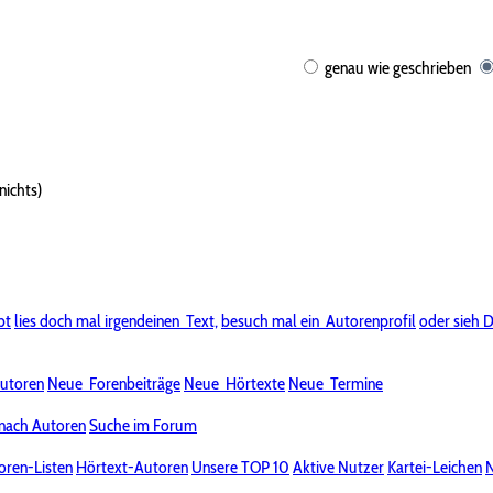
genau wie geschrieben
nichts)
bt
lies doch mal irgendeinen
Text,
besuch mal ein
Autorenprofil
oder sieh D
utoren
Neue
Forenbeiträge
Neue
Hörtexte
Neue
Termine
nach Autoren
Suche im Forum
oren-Listen
Hörtext-Autoren
Unsere TOP 10
Aktive Nutzer
Kartei-Leichen
N