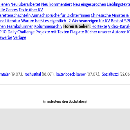
hienen
Neu überarbeitet
Neu kommentiert
Neu eingesprochen
Lieblingstext
-Board"
lle Genres
Bereich "Literatur & Schreiberei"
Texte über KV
Bereich "Allgemeines, Dies & Das"
arettenschachteln
Anmachsprüche für Dichter*innen
Chinesische Minister &
ine Literatur
 KV
Unsere Spenderliste
Warum heißt es eigentlich...?
Alle Wege führen zu KV
Werbeanzeigen für KV
Passwort vergessen?
Best of S
nen
Teamkolumnen
Kolumnenarchiv
Hören & Sehen:
Hörtexte
Video-Kanäl
er
P 10
Stalking
Daily Challenge
Datenschutzerklärung
Projekte mit Texten
Impressum
Plagiate
Bücher unserer Autoren
K
bewerbe
Verlage
rntaler
(19.07.),
rochusthal
(18.07.),
kaltenboeck-karow
(07.07.),
Sozialfuzzi
(22.06
(mindestens drei Buchstaben)