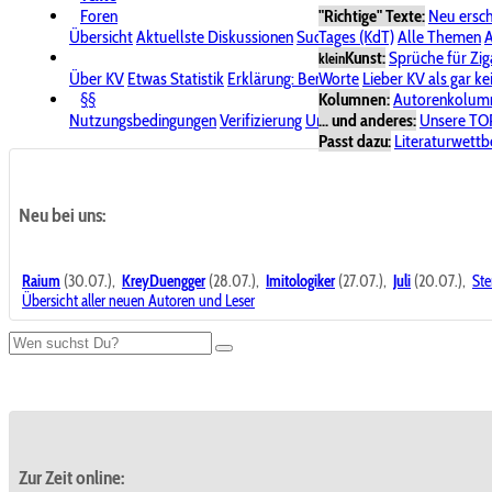
Foren
"Richtige" Texte:
Neu ersc
Übersicht
Aktuellste Diskussionen
Suche im Forum
Tages (KdT)
Alle Themen
Bereich "KV
A
Kunst:
Sprüche für Zig
klein
Über KV
Etwas Statistik
Erklärung: Benutzersymbole
Worte
Lieber KV als gar ke
Spende für
§§
Kolumnen:
Autorenkolum
Nutzungsbedingungen
Verifizierung
Urheberrecht
... und anderes:
Avatare & Bild
Unsere TO
Passt dazu:
Literaturwett
Neu bei uns:
Raium
(30.07.),
KreyDuengger
(28.07.),
Imitologiker
(27.07.),
Juli
(20.07.),
Ste
Übersicht aller neuen Autoren und Leser
Zur Zeit online: