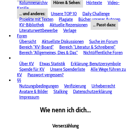
Kolumnenarchiv
Hören & Sehen:
Hörtexte
Video-
Kanäle
... und anderes:
Unsere TOP 10
Daily Challenge
Projekte mit Texten
Plagiate
Bücher unserer Autoren
KV-Bibliothek
Aktuelle Rezensionen
... Passt dazu:
Literaturwettbewerbe
Verlage
Foren
Übersicht
Aktuellste Diskussionen
Suche im Forum
Bereich "KV-Board"
Bereich "Literatur & Schreiberei"
Bereich "Allgemeines, Dies & Das"
Nichtöffentliche Foren
Über KV
Etwas Statistik
Erklärung: Benutzersymbole
Spende für KV
Unsere Spenderliste
Alle Wege führen zu
KV
Passwort vergessen?
§§
Nutzungsbedingungen
Verifizierung
Urheberrecht
Avatare & Bilder
Stalking
Datenschutzerklärung
Impressum
Wie nenn ich dich...
Verserzählung