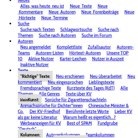
Neues
Alles, was heute
neu ist
Neue
Texte
Neue
Kommentare
Neue
Autoren
Neue
Forenbeiträge
Neue
Hörtexte
Neue
Termine
Suche
Suche nach Texten
Schlagwortsuche
Suche nach
Themen
Suche nach Autoren
Suche im Forum
Autoren
Neu angemeldet
Komplettliste
Zufallsautor
Autoren-
Teams
Autoren-Listen
Hörtext-Autoren
Unsere TOP
10
Aktive Nutzer
Kartei-Leichen
Nutzer in Auszeit
Inaktive Nutzer
Texte
"Richtige" Texte:
Neu erschienen
Neu überarbeitet
Neu
kommentiert
Neu eingesprochen
Lieblingstexte
Fremdsprachige Texte
Kurztexte des Tages (KdT)
Alle
Themen
Alle Genres
Texte über KV
Kunst:
Sprüche für Zigarettenschachteln
klein
Anmachsprüche für Dichter*innen
Chinesische Minister &
Co.
Der KV-Friedhof
Berühmte letzte Worte
Lieber KV
als gar keine Literatur
Warum heißt es eigentlich...?
Werbeanzeigen für KV
Best of SPAM
Fundgrube
"Deutsch"
Kolumnen:
Autorenkolumnen
Teamkolumnen