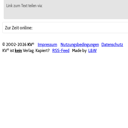
Link zum Text teilen via:
Zur Zeit online:
®
© 2002-2026
KV
Impressum
Nutzungsbedingungen
Datenschutz
®
KV
ist
kein
Verlag. Kapiert?
RSS-Feed
Made by
L&W