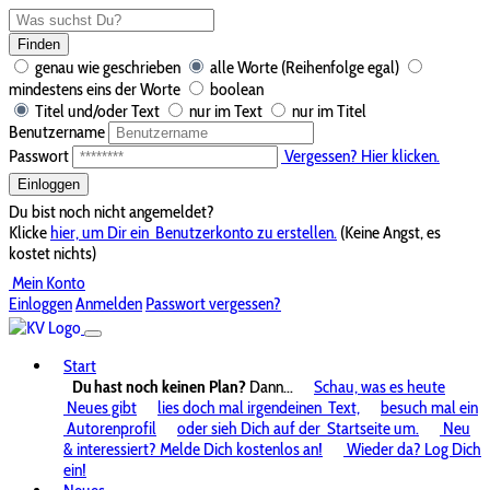
Finden
genau wie geschrieben
alle Worte (Reihenfolge egal)
mindestens eins der Worte
boolean
Titel und/oder Text
nur im Text
nur im Titel
Benutzername
Passwort
Vergessen? Hier klicken.
Einloggen
Du bist noch nicht angemeldet?
Klicke
hier, um Dir ein
Benutzerkonto zu erstellen.
(Keine Angst, es
kostet nichts)
Mein Konto
Einloggen
Anmelden
Passwort vergessen?
Start
Du hast noch keinen Plan?
Dann...
Schau, was es heute
Neues gibt
lies doch mal irgendeinen
Text,
besuch mal ein
Autorenprofil
oder sieh Dich auf der
Startseite um.
Neu
& interessiert? Melde Dich kostenlos an!
Wieder da? Log Dich
ein!