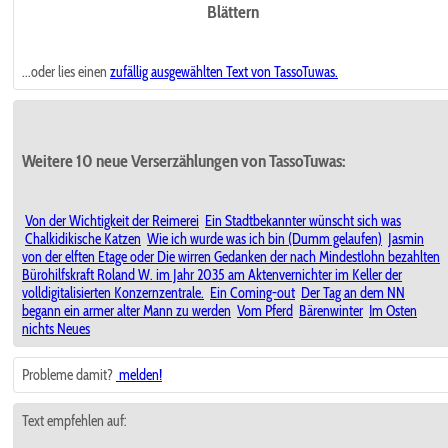
Blättern
...oder lies einen
zufällig ausgewählten
Text von TassoTuwas.
Weitere 10 neue Verserzählungen von TassoTuwas:
Von der Wichtigkeit der Reimerei
Ein Stadtbekannter wünscht sich was
Chalkidikische Katzen
Wie ich wurde was ich bin (Dumm gelaufen)
Jasmin
von der elften Etage oder Die wirren Gedanken der nach Mindestlohn bezahlten
Bürohilfskraft Roland W. im Jahr 2035 am Aktenvernichter im Keller der
volldigitalisierten Konzernzentrale.
Ein Coming-out
Der Tag an dem NN
begann ein armer alter Mann zu werden
Vom Pferd
Bärenwinter
Im Osten
nichts Neues
Probleme damit?
melden!
Text empfehlen auf: