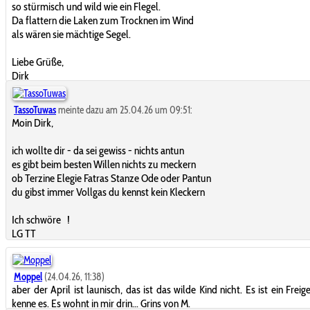
so stürmisch und wild wie ein Flegel.
Da flattern die Laken zum Trocknen im Wind
als wären sie mächtige Segel.
Liebe Grüße,
Dirk
TassoTuwas
meinte dazu am 25.04.26 um 09:51:
Moin Dirk,
ich wollte dir - da sei gewiss - nichts antun
es gibt beim besten Willen nichts zu meckern
ob Terzine Elegie Fatras Stanze Ode oder Pantun
du gibst immer Vollgas du kennst kein Kleckern
Ich schwöre
!
LG TT
Moppel
(24.04.26, 11:38)
aber der April ist launisch, das ist das wilde Kind nicht. Es ist ein Freigei
kenne es. Es wohnt in mir drin... Grins von M.