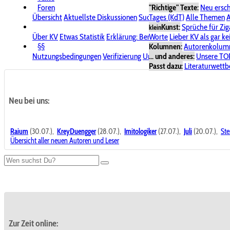
Foren
"Richtige" Texte:
Neu ersc
Übersicht
Aktuellste Diskussionen
Suche im Forum
Tages (KdT)
Alle Themen
Bereich "KV
A
Kunst:
Sprüche für Zig
klein
Über KV
Etwas Statistik
Erklärung: Benutzersymbole
Worte
Lieber KV als gar ke
Spende für
§§
Kolumnen:
Autorenkolum
Nutzungsbedingungen
Verifizierung
Urheberrecht
... und anderes:
Avatare & Bild
Unsere TO
Passt dazu:
Literaturwett
Neu bei uns:
Raium
(30.07.),
KreyDuengger
(28.07.),
Imitologiker
(27.07.),
Juli
(20.07.),
Ste
Übersicht aller neuen Autoren und Leser
Zur Zeit online: