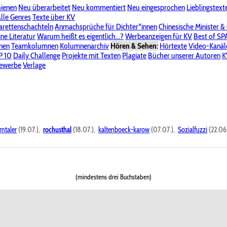
hienen
Neu überarbeitet
Neu kommentiert
Neu eingesprochen
Lieblingstext
-Board"
lle Genres
Bereich "Literatur & Schreiberei"
Texte über KV
Bereich "Allgemeines, Dies & Das"
arettenschachteln
Anmachsprüche für Dichter*innen
Chinesische Minister &
ine Literatur
 KV
Unsere Spenderliste
Warum heißt es eigentlich...?
Alle Wege führen zu KV
Werbeanzeigen für KV
Passwort vergessen?
Best of S
nen
Teamkolumnen
Kolumnenarchiv
Hören & Sehen:
Hörtexte
Video-Kanäl
er
P 10
Stalking
Daily Challenge
Datenschutzerklärung
Projekte mit Texten
Impressum
Plagiate
Bücher unserer Autoren
K
bewerbe
Verlage
rntaler
(19.07.),
rochusthal
(18.07.),
kaltenboeck-karow
(07.07.),
Sozialfuzzi
(22.06
(mindestens drei Buchstaben)