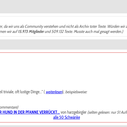
der, da wir uns als Community verstehen und nicht als Archiv toter Texte. Würden wir 
ämen wir auf
15.973 Mitglieder
und 509.132 Texte. Musste auch mal gesagt werden.)
riviale, oft lustige Dinge..." (
weiterlesen
),
beispielsweise:
Kommentare)
R HUND IN DER PFANNE VERRÜCKT...
von harzgebirgler
(selten gelesen: nur 51 Auf
alle 50 Schwänke