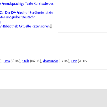
e
Fremdsprachige Texte
Kurztexte des
Nichtöffentliche Foren
 Co.
Der KV-Friedhof
Berühmte letzte
PAM
Fundgrube "Deutsch"
e
V-Bibliothek
Aktuelle Rezensionen
...
.),
Drita
(16.06.),
Stella
(06.06.),
downunder
(02.06.),
Otto
(20.05.)...