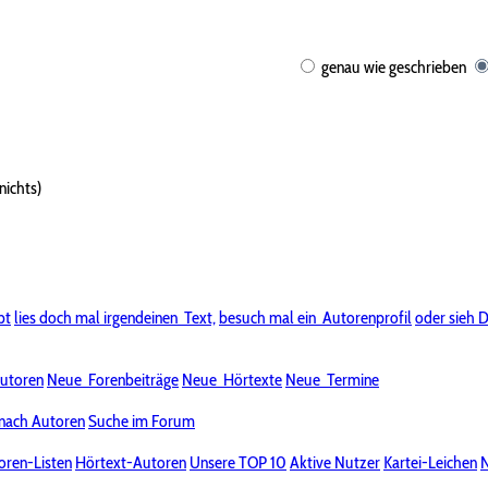
genau wie geschrieben
nichts)
bt
lies doch mal irgendeinen
Text,
besuch mal ein
Autorenprofil
oder sieh D
utoren
Neue
Forenbeiträge
Neue
Hörtexte
Neue
Termine
nach Autoren
Suche im Forum
oren-Listen
Hörtext-Autoren
Unsere TOP 10
Aktive Nutzer
Kartei-Leichen
N