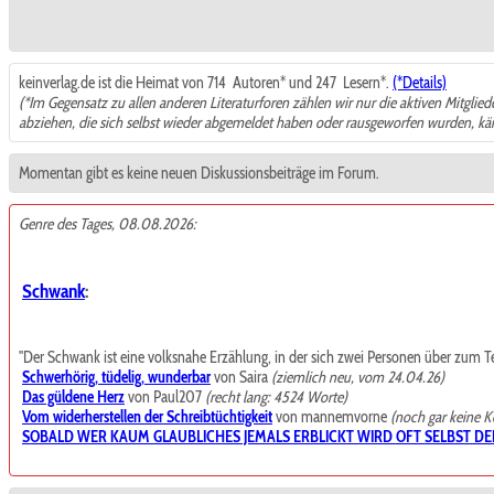
keinverlag.de ist die Heimat von 714
Autoren* und 247
Lesern*.
(*Details)
(*Im Gegensatz zu allen anderen Literaturforen zählen wir nur die aktiven Mitglie
abziehen, die sich selbst wieder abgemeldet haben oder rausgeworfen wurden, k
Momentan gibt es keine neuen Diskussionsbeiträge im Forum.
Genre des Tages, 08.08.2026:
Schwank
:
"Der Schwank ist eine volksnahe Erzählung, in der sich zwei Personen über zum Teil t
Schwerhörig, tüdelig, wunderbar
von Saira
(ziemlich neu, vom 24.04.26)
Das güldene Herz
von Paul207
(recht lang: 4524 Worte)
Vom widerherstellen der Schreibtüchtigkeit
von mannemvorne
(noch gar keine 
SOBALD WER KAUM GLAUBLICHES JEMALS ERBLICKT WIRD OFT SELBST DE