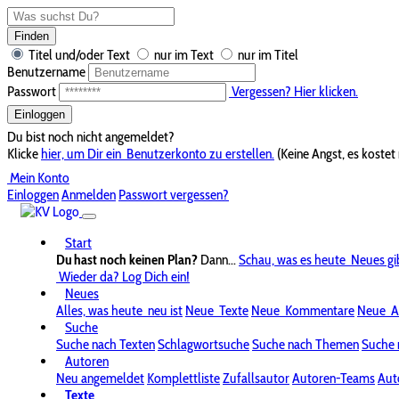
Finden
Titel und/oder Text
nur im Text
nur im Titel
Benutzername
Passwort
Vergessen? Hier klicken.
Einloggen
Du bist noch nicht angemeldet?
Klicke
hier, um Dir ein
Benutzerkonto zu erstellen.
(Keine Angst, es kostet 
Mein Konto
Einloggen
Anmelden
Passwort vergessen?
Start
Du hast noch keinen Plan?
Dann...
Schau, was es heute
Neues gi
Wieder da? Log Dich ein!
Neues
Alles, was heute
neu ist
Neue
Texte
Neue
Kommentare
Neue
A
Suche
Suche nach Texten
Schlagwortsuche
Suche nach Themen
Suche 
Autoren
Neu angemeldet
Komplettliste
Zufallsautor
Autoren-Teams
Aut
Texte