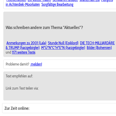
in Achterdiek-Moorkaten
Sorgfältige Bearbeitung
Was schreiben andere zum Thema "Aktuelles"?
Anmerkungen zu 2001 (Lala)
Stunde Null (Epiklord)
DIE TECH-MILLIARDÄRE
& TRUMP (harzgebirgler)
M*Ü*N*C*H*E*N (harzgebirgler)
Bilder (Bohemien)
und
1171 weitere Texte
.
Probleme damit?
melden!
Text empfehlen auf:
Link zum Text teilen via:
Zur Zeit online: