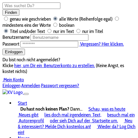
Finden
genau wie geschrieben
alle Worte (Reihenfolge egal)
mindestens eins der Worte
boolean
Titel und/oder Text
nur im Text
nur im Titel
Benutzername
Passwort
Vergessen? Hier klicken.
Einloggen
Du bist noch nicht angemeldet?
Klicke
hier, um Dir ein
Benutzerkonto zu erstellen.
(Keine Angst, es
kostet nichts)
Mein Konto
Einloggen
Anmelden
Passwort vergessen?
Start
Du hast noch keinen Plan?
Dann...
Schau, was es heute
Neues gibt
lies doch mal irgendeinen
Text,
besuch mal ein
Autorenprofil
oder sieh Dich auf der
Startseite um.
Neu
& interessiert? Melde Dich kostenlos an!
Wieder da? Log Dich
ein!