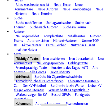
Neues
Alles, was heute
neu ist
Neue
Texte
Neue
Kommentare
Neue
Autoren
Neue
Forenbeiträge
Neue
Hörtexte
Neue
Termine
Suche
Suche nach Texten
Schlagwortsuche
Suche nach
Themen
Suche nach Autoren
Suche im Forum
Autoren
Neu angemeldet
Komplettliste
Zufallsautor
Autoren-
Teams
Autoren-Listen
Hörtext-Autoren
Unsere TOP
10
Aktive Nutzer
Kartei-Leichen
Nutzer in Auszeit
Inaktive Nutzer
Texte
"Richtige" Texte:
Neu erschienen
Neu überarbeitet
Neu
kommentiert
Neu eingesprochen
Lieblingstexte
Fremdsprachige Texte
Kurztexte des Tages (KdT)
Alle
Themen
Alle Genres
Texte über KV
Kunst:
Sprüche für Zigarettenschachteln
klein
Anmachsprüche für Dichter*innen
Chinesische Minister &
Co.
Der KV-Friedhof
Berühmte letzte Worte
Lieber KV
als gar keine Literatur
Warum heißt es eigentlich...?
Werbeanzeigen für KV
Best of SPAM
Fundgrube
"Deutsch"
Kolumnen:
Autorenkolumnen
Teamkolumnen