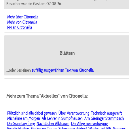
Besucher war ein Gast am 07.08.26.
Mehr über Citronella
Mehr von Citronella
PN an Citronella
Blättern
...oder lies einen
zufällig ausgewählten
Text von Citronella.
Mehr zum Thema "Aktuelles" von Citronella:
Plötzlich sind alle dabei gewesen
Über Verantwortung
Technisch ausgereift
Micheline am Morgen
Als Lehrer in Sumpfhausen
Am Giesinger Stammtisch
Die Sonntagsfrage
Nächtlicher Albtraum
Die Allgemeinverfügung
Feierlichkeiten
Ein kurzer Traum
Schwamm drüber!
Warten auf Elli
Morgens