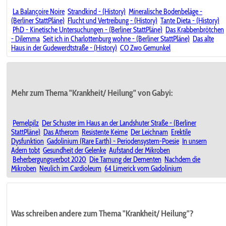
La Balançoire Noire
Strandkind - (History)
Mineralische Bodenbeläge -
(Berliner StattPläne)
Flucht und Vertreibung - (History)
Tante Dieta - (History)
PhD - Kinetische Untersuchungen - (Berliner StattPläne)
Das Krabbenbrötchen
- Dilemma
Seit ich in Charlottenburg wohne - (Berliner StattPläne)
Das alte
Haus in der Gudewerdtstraße - (History)
CO Zwo Gemunkel
Mehr zum Thema "Krankheit/ Heilung" von Gabyi:
Pemelpilz
Der Schuster im Haus an der Landshuter Straße - (Berliner
StattPläne)
Das Atherom
Resistente Keime
Der Leichnam
Erektile
Dysfunktion
Gadolinium (Rare Earth) - Periodensystem-Poesie
In unsern
Adern tobt
Gesundheit der Gelenke
Aufstand der Mikroben
Beherbergungsverbot 2020
Die Tarnung der Dementen
Nachdem die
Mikroben
Neulich im Cardioleum
64 Limerick vom Gadolinium
Was schreiben andere zum Thema "Krankheit/ Heilung"?