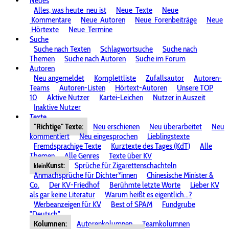
Neues
Alles, was heute
neu ist
Neue
Texte
Neue
Kommentare
Neue
Autoren
Neue
Forenbeiträge
Neue
Hörtexte
Neue
Termine
Suche
Suche nach Texten
Schlagwortsuche
Suche nach
Themen
Suche nach Autoren
Suche im Forum
Autoren
Neu angemeldet
Komplettliste
Zufallsautor
Autoren-
Teams
Autoren-Listen
Hörtext-Autoren
Unsere TOP
10
Aktive Nutzer
Kartei-Leichen
Nutzer in Auszeit
Inaktive Nutzer
Texte
"Richtige" Texte:
Neu erschienen
Neu überarbeitet
Neu
kommentiert
Neu eingesprochen
Lieblingstexte
Fremdsprachige Texte
Kurztexte des Tages (KdT)
Alle
Themen
Alle Genres
Texte über KV
Kunst:
Sprüche für Zigarettenschachteln
klein
Anmachsprüche für Dichter*innen
Chinesische Minister &
Co.
Der KV-Friedhof
Berühmte letzte Worte
Lieber KV
als gar keine Literatur
Warum heißt es eigentlich...?
Werbeanzeigen für KV
Best of SPAM
Fundgrube
"Deutsch"
Kolumnen:
Autorenkolumnen
Teamkolumnen