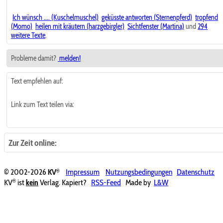
Ich wünsch .... (Kuschelmuschel)
geküsste antworten (Sternenpferd)
tropfend
(Momo)
heilen mit kräutern (harzgebirgler)
Sichtfenster (Martina)
und
294
weitere Texte
.
Probleme damit?
melden!
Text empfehlen auf:
Link zum Text teilen via:
Zur Zeit online:
®
© 2002-2026
KV
Impressum
Nutzungsbedingungen
Datenschutz
®
KV
ist
kein
Verlag. Kapiert?
RSS-Feed
Made by
L&W