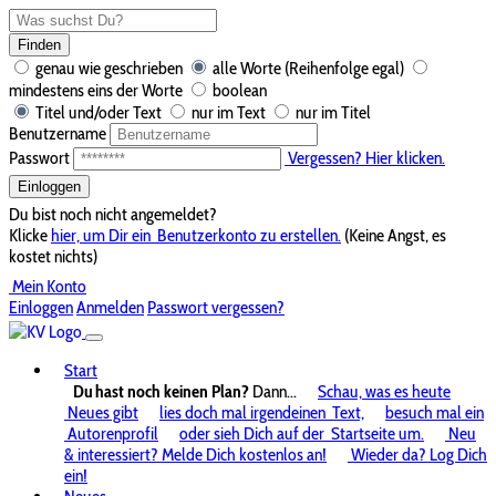
Finden
genau wie geschrieben
alle Worte (Reihenfolge egal)
mindestens eins der Worte
boolean
Titel und/oder Text
nur im Text
nur im Titel
Benutzername
Passwort
Vergessen? Hier klicken.
Einloggen
Du bist noch nicht angemeldet?
Klicke
hier, um Dir ein
Benutzerkonto zu erstellen.
(Keine Angst, es
kostet nichts)
Mein Konto
Einloggen
Anmelden
Passwort vergessen?
Start
Du hast noch keinen Plan?
Dann...
Schau, was es heute
Neues gibt
lies doch mal irgendeinen
Text,
besuch mal ein
Autorenprofil
oder sieh Dich auf der
Startseite um.
Neu
& interessiert? Melde Dich kostenlos an!
Wieder da? Log Dich
ein!