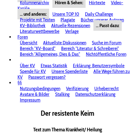
Kolumnenarchiv
Hören & Sehen:
Hörtexte
Video-
Kanäle
... und anderes:
Unsere TOP 10
Daily Challenge
Projekte mit Texten
Plagiate
Bücher unserer Autoren
KV-Bibliothek
Aktuelle Rezensionen
... Passt dazu:
Literaturwettbewerbe
Verlage
Foren
Übersicht
Aktuellste Diskussionen
Suche im Forum
Bereich "KV-Board"
Bereich "Literatur & Schreiberei"
Bereich "Allgemeines, Dies & Das"
Nichtöffentliche Foren
Über KV
Etwas Statistik
Erklärung: Benutzersymbole
Spende für KV
Unsere Spenderliste
Alle Wege führen zu
KV
Passwort vergessen?
§§
Nutzungsbedingungen
Verifizierung
Urheberrecht
Avatare & Bilder
Stalking
Datenschutzerklärung
Impressum
Der resistente Keim
Text zum Thema Krankheit/ Heilung