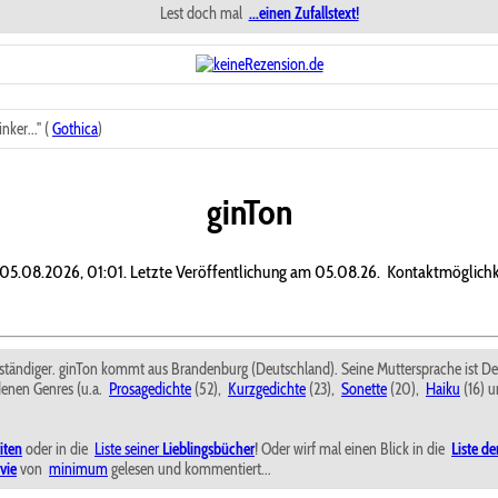
Lest doch mal
...einen Zufallstext!
ker..." (
Gothica
)
ginTon
m 05.08.2026, 01:01. Letzte Veröffentlichung am 05.08.26.
Kontaktmöglichk
lbstständiger. ginTon kommt aus Brandenburg (Deutschland). Seine Muttersprache ist D
edenen Genres (u.a.
Prosagedichte
(52),
Kurzgedichte
(23),
Sonette
(20),
Haiku
(16) 
iten
oder in die
Liste seiner
Lieblingsbücher
! Oder wirf mal einen Blick in die
Liste d
vie
von
minimum
gelesen und kommentiert...