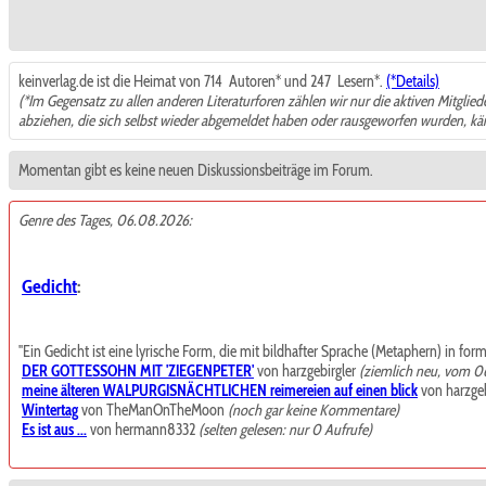
keinverlag.de ist die Heimat von 714
Autoren* und 247
Lesern*.
(*Details)
(*Im Gegensatz zu allen anderen Literaturforen zählen wir nur die aktiven Mitglie
abziehen, die sich selbst wieder abgemeldet haben oder rausgeworfen wurden, k
Momentan gibt es keine neuen Diskussionsbeiträge im Forum.
Genre des Tages, 06.08.2026:
Gedicht
:
"Ein Gedicht ist eine lyrische Form, die mit bildhafter Sprache (Metaphern) in for
DER GOTTESSOHN MIT 'ZIEGENPETER'
von harzgebirgler
(ziemlich neu, vom 0
meine älteren WALPURGISNÄCHTLICHEN reimereien auf einen blick
von harzgeb
Wintertag
von TheManOnTheMoon
(noch gar keine Kommentare)
Es ist aus ...
von hermann8332
(selten gelesen: nur 0 Aufrufe)