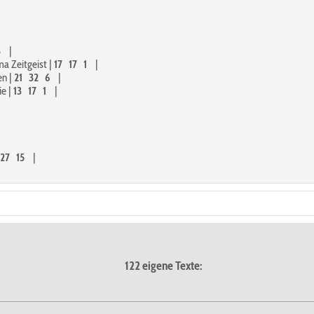
3
|
a Zeitgeist
|
17
17
1
|
en
|
21
32
6
|
ie
|
13
17
1
|
27
15
|
122 eigene Texte: