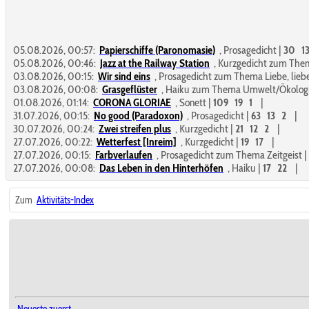
05.08.2026, 00:57:
Papierschiffe (Paronomasie)
,
Prosagedicht
|
30
1
05.08.2026, 00:46:
Jazz at the Railway Station
,
Kurzgedicht zum Them
03.08.2026, 00:15:
Wir sind eins
,
Prosagedicht zum Thema Liebe, lieb
03.08.2026, 00:08:
Grasgeflüster
,
Haiku zum Thema Umwelt/Ökolog
01.08.2026, 01:14:
CORONA GLORIAE
,
Sonett
|
109
19
1
|
31.07.2026, 00:15:
No good (Paradoxon)
,
Prosagedicht
|
63
13
2
|
30.07.2026, 00:24:
Zwei streifen plus
,
Kurzgedicht
|
21
12
2
|
27.07.2026, 00:22:
Wetterfest [Inreim]
,
Kurzgedicht
|
19
17
|
27.07.2026, 00:15:
Farbverlaufen
,
Prosagedicht zum Thema Zeitgeist
|
27.07.2026, 00:08:
Das Leben in den Hinterhöfen
,
Haiku
|
17
22
|
Zum
Aktivitäts-Index
Neueste zuerst