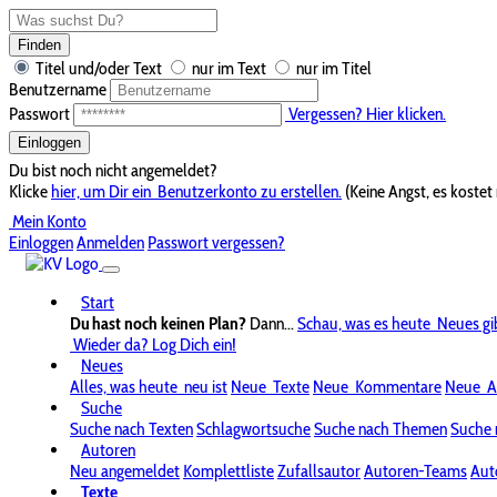
Finden
Titel und/oder Text
nur im Text
nur im Titel
Benutzername
Passwort
Vergessen? Hier klicken.
Einloggen
Du bist noch nicht angemeldet?
Klicke
hier, um Dir ein
Benutzerkonto zu erstellen.
(Keine Angst, es kostet 
Mein Konto
Einloggen
Anmelden
Passwort vergessen?
Start
Du hast noch keinen Plan?
Dann...
Schau, was es heute
Neues gi
Wieder da? Log Dich ein!
Neues
Alles, was heute
neu ist
Neue
Texte
Neue
Kommentare
Neue
A
Suche
Suche nach Texten
Schlagwortsuche
Suche nach Themen
Suche 
Autoren
Neu angemeldet
Komplettliste
Zufallsautor
Autoren-Teams
Aut
Texte