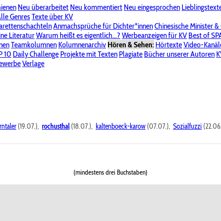
hienen
Neu überarbeitet
Neu kommentiert
Neu eingesprochen
Lieblingstext
-Board"
lle Genres
Bereich "Literatur & Schreiberei"
Texte über KV
Bereich "Allgemeines, Dies & Das"
arettenschachteln
Anmachsprüche für Dichter*innen
Chinesische Minister &
ine Literatur
 KV
Unsere Spenderliste
Warum heißt es eigentlich...?
Alle Wege führen zu KV
Werbeanzeigen für KV
Passwort vergessen?
Best of S
nen
Teamkolumnen
Kolumnenarchiv
Hören & Sehen:
Hörtexte
Video-Kanäl
er
P 10
Stalking
Daily Challenge
Datenschutzerklärung
Projekte mit Texten
Impressum
Plagiate
Bücher unserer Autoren
K
bewerbe
Verlage
rntaler
(19.07.),
rochusthal
(18.07.),
kaltenboeck-karow
(07.07.),
Sozialfuzzi
(22.06
(mindestens drei Buchstaben)