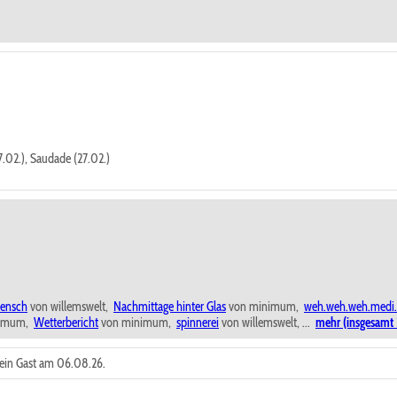
27.02.), Saudade (27.02.)
ensch
von willemswelt,
Nachmittage hinter Glas
von minimum,
weh.weh.weh.med
imum,
Wetterbericht
von minimum,
spinnerei
von willemswelt, ...
mehr (insgesamt 
r ein Gast am 06.08.26.