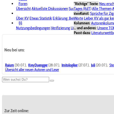
Foren
"Richtige" Texte:
Neu ersc
Übersicht
Aktuellste Diskussionen
Suche im Forum
Tages (KdT)
Alle Themen
Bereich "KV
A
Kunst:
Sprüche für Zig
klein
Über KV
Etwas Statistik
Erklärung: Benutzersymbole
Worte
Lieber KV als gar ke
Spende für
§§
Kolumnen:
Autorenkolum
Nutzungsbedingungen
Verifizierung
Urheberrecht
... und anderes:
Avatare & Bild
Unsere TO
Passt dazu:
Literaturwett
Neu bei uns:
Raium
(30.07.),
KreyDuengger
(28.07.),
Imitologiker
(27.07.),
Juli
(20.07.),
Ste
Übersicht aller neuen Autoren und Leser
Zur Zeit online: