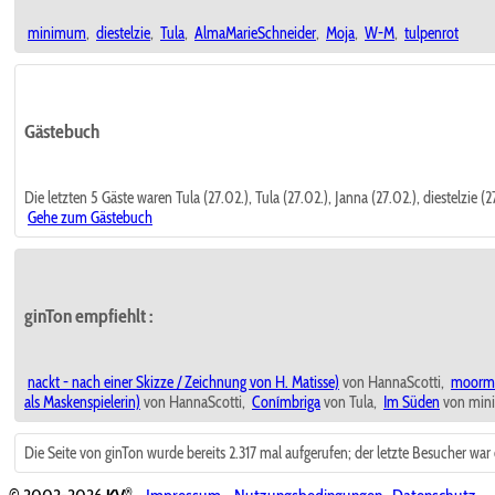
minimum
,
diestelzie
,
Tula
,
AlmaMarieSchneider
,
Moja
,
W-M
,
tulpenrot
Gästebuch
Die letzten 5 Gäste waren Tula (27.02.), Tula (27.02.), Janna (27.02.), diestelzie (
Gehe zum Gästebuch
ginTon empfiehlt
:
nackt - nach einer Skizze / Zeichnung von H. Matisse)
von HannaScotti,
moorm
als Maskenspielerin)
von HannaScotti,
Conímbriga
von Tula,
Im Süden
von min
Die Seite von ginTon wurde bereits 2.317 mal aufgerufen; der letzte Besucher wa
®