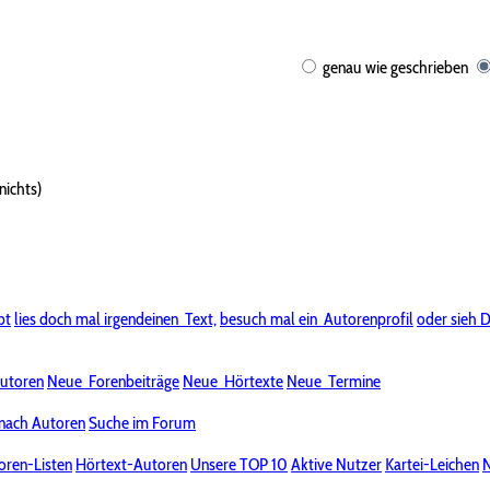
genau wie geschrieben
nichts)
bt
lies doch mal irgendeinen
Text,
besuch mal ein
Autorenprofil
oder sieh D
utoren
Neue
Forenbeiträge
Neue
Hörtexte
Neue
Termine
nach Autoren
Suche im Forum
oren-Listen
Hörtext-Autoren
Unsere TOP 10
Aktive Nutzer
Kartei-Leichen
N