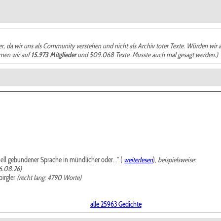
der, da wir uns als Community verstehen und nicht als Archiv toter Texte. Würden wir 
ämen wir auf
15.973 Mitglieder
und 509.068 Texte. Musste auch mal gesagt werden.)
mell gebundener Sprache in mündlicher oder..." (
weiterlesen
),
beispielsweise:
6.08.26)
irgler
(recht lang: 4790 Worte)
alle 25963 Gedichte