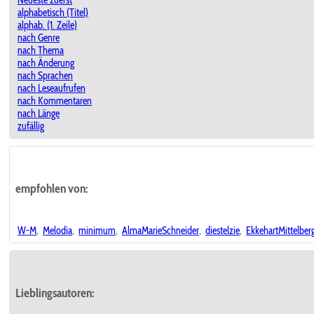
alphabetisch (Titel)
alphab. (1. Zeile)
nach Genre
nach Thema
nach Änderung
nach Sprachen
nach Leseaufrufen
nach Kommentaren
nach Länge
zufällig
empfohlen von:
W-M
,
Melodia
,
minimum
,
AlmaMarieSchneider
,
diestelzie
,
EkkehartMittelber
Lieblingsautoren: