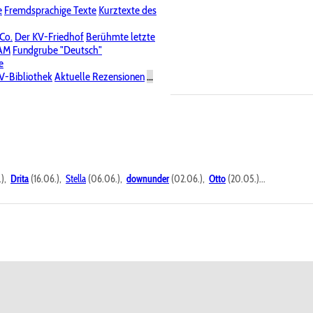
e
Fremdsprachige Texte
Kurztexte des
Nichtöffentliche Foren
 Co.
Der KV-Friedhof
Berühmte letzte
PAM
Fundgrube "Deutsch"
e
V-Bibliothek
Aktuelle Rezensionen
...
.),
Drita
(16.06.),
Stella
(06.06.),
downunder
(02.06.),
Otto
(20.05.)...