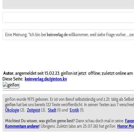
Eine Meinung: "Ich bin bei
keinverlag.de
willkommen, weil siehe Frage vorher....zwin
Autor
, angemeldet seit 15.02.23. ginTon ist jetzt
offline; zuletzt online a
Diese Seite:
keinverlag.de/ginton.kv
ginTon wurde 1975 geboren. Er ist von Beruf selbstständig und z.Zt. tätig als Se
ginTon
hat bei uns bereits 122 Texte veröffentlicht. In seinen Texten aus 7 verschi
Ökologie
(2),
Zeitgeist
(2),
Stadt
(1) und
Erotik
(1).
Möchtest Du wissen, was ginTon gerne liest?
Dann schau doch mal in seine
Favor
Kommentare anderer
! Übrigens: Zuletzt (also am 25.07.26) hat ginTon
Horror Mo