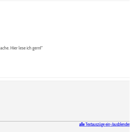
che. Hier lese ich gern!"
alle
Textauszüge ein-/ausblenden