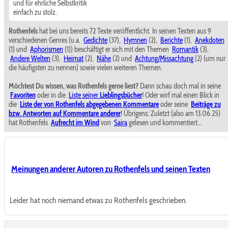
und für ehrliche Selbstkritik
einfach zu stolz.
Rothenfels
hat bei uns bereits 72 Texte veröffentlicht. In seinen Texten aus 9
verschiedenen Genres (u.a.
Gedichte
(37),
Hymnen
(2),
Berichte
(1),
Anekdoten
(1) und
Aphorismen
(1)) beschäftigt er sich mit den Themen
Romantik
(3),
Andere Welten
(3),
Heimat
(2),
Nähe
(2) und
Achtung/Missachtung
(2) (um nur
die häufigsten zu nennen) sowie vielen weiteren Themen.
Möchtest Du wissen, was Rothenfels gerne liest?
Dann schau doch mal in seine
Favoriten
oder in die
Liste seiner
Lieblingsbücher
! Oder wirf mal einen Blick in
die
Liste der von Rothenfels abgegebenen Kommentare
oder seine
Beiträge zu
bzw. Antworten auf Kommentare anderer
! Übrigens: Zuletzt (also am 13.06.25)
hat Rothenfels
Aufrecht im Wind
von
Saira
gelesen und kommentiert...
Meinungen anderer Autoren zu Rothenfels und seinen Texten
Leider hat noch niemand etwas zu Rothenfels geschrieben.