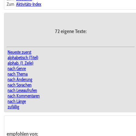
Zum
Aktivitäts-Index
72 eigene Texte:
Neueste zuerst
alphabetisch (Titel)
alphab. (1. Zeile)
nach Genre
nach Thema
nach Änderung
nach Sprachen
nach Leseaufrufen
nach Kommentaren
nach Länge
zufällig
empfohlen von: