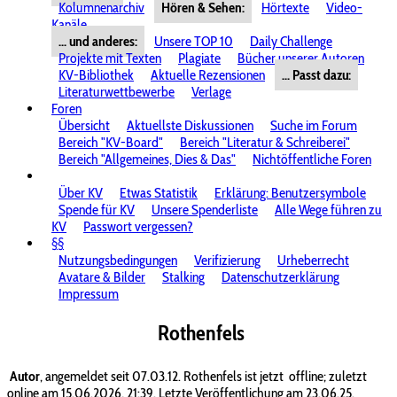
Kolumnenarchiv
Hören & Sehen:
Hörtexte
Video-
Kanäle
... und anderes:
Unsere TOP 10
Daily Challenge
Projekte mit Texten
Plagiate
Bücher unserer Autoren
KV-Bibliothek
Aktuelle Rezensionen
... Passt dazu:
Literaturwettbewerbe
Verlage
Foren
Übersicht
Aktuellste Diskussionen
Suche im Forum
Bereich "KV-Board"
Bereich "Literatur & Schreiberei"
Bereich "Allgemeines, Dies & Das"
Nichtöffentliche Foren
Über KV
Etwas Statistik
Erklärung: Benutzersymbole
Spende für KV
Unsere Spenderliste
Alle Wege führen zu
KV
Passwort vergessen?
§§
Nutzungsbedingungen
Verifizierung
Urheberrecht
Avatare & Bilder
Stalking
Datenschutzerklärung
Impressum
Rothenfels
Autor
, angemeldet seit 07.03.12. Rothenfels ist jetzt
offline; zuletzt
online am 15.06.2026, 21:39. Letzte Veröffentlichung am 23.06.25.