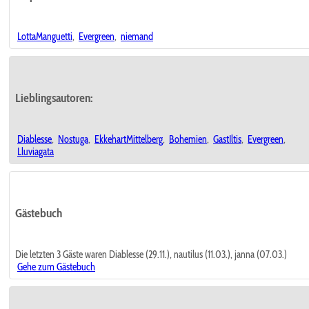
LottaManguetti
,
Evergreen
,
niemand
Lieblingsautoren:
Diablesse
,
Nostuga
,
EkkehartMittelberg
,
Bohemien
,
GastIltis
,
Evergreen
,
Lluviagata
Gästebuch
Die letzten 3 Gäste waren Diablesse (29.11.), nautilus (11.03.), janna (07.03.)
Gehe zum Gästebuch