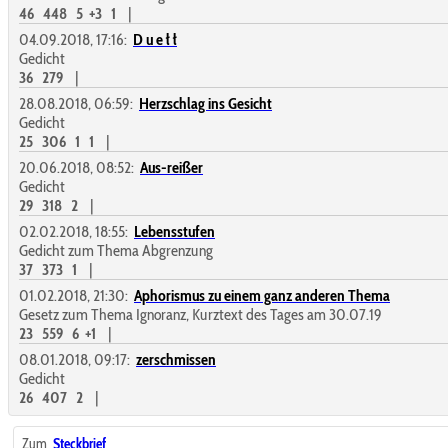
46
448
5
+3
1
|
04.09.2018, 17:16:
D u e ł ł
Gedicht
36
279
|
28.08.2018, 06:59:
Herzschlag ins Gesicht
Gedicht
25
306
1
1
|
20.06.2018, 08:52:
Aus-reißer
Gedicht
29
318
2
|
02.02.2018, 18:55:
Lebensstufen
Gedicht zum Thema Abgrenzung
37
373
1
|
01.02.2018, 21:30:
Aphorismus zu einem ganz anderen Thema
Gesetz zum Thema Ignoranz, Kurztext des Tages am 30.07.19
23
559
6
+1
|
08.01.2018, 09:17:
zerschmissen
Gedicht
26
407
2
|
Zum
Steckbrief