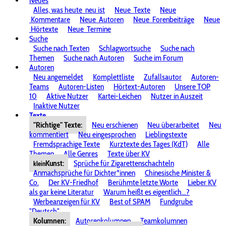
Neues
Alles, was heute
neu ist
Neue
Texte
Neue
Kommentare
Neue
Autoren
Neue
Forenbeiträge
Neue
Hörtexte
Neue
Termine
Suche
Suche nach Texten
Schlagwortsuche
Suche nach
Themen
Suche nach Autoren
Suche im Forum
Autoren
Neu angemeldet
Komplettliste
Zufallsautor
Autoren-
Teams
Autoren-Listen
Hörtext-Autoren
Unsere TOP
10
Aktive Nutzer
Kartei-Leichen
Nutzer in Auszeit
Inaktive Nutzer
Texte
"Richtige" Texte:
Neu erschienen
Neu überarbeitet
Neu
kommentiert
Neu eingesprochen
Lieblingstexte
Fremdsprachige Texte
Kurztexte des Tages (KdT)
Alle
Themen
Alle Genres
Texte über KV
Kunst:
Sprüche für Zigarettenschachteln
klein
Anmachsprüche für Dichter*innen
Chinesische Minister &
Co.
Der KV-Friedhof
Berühmte letzte Worte
Lieber KV
als gar keine Literatur
Warum heißt es eigentlich...?
Werbeanzeigen für KV
Best of SPAM
Fundgrube
"Deutsch"
Kolumnen:
Autorenkolumnen
Teamkolumnen