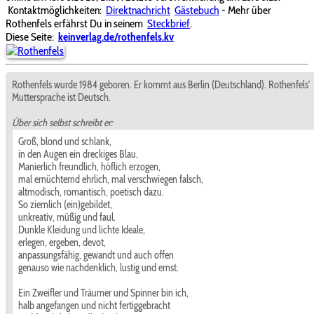
Kontaktmöglichkeiten:
Direktnachricht
Gästebuch
- Mehr über
Rothenfels erfährst Du in seinem
Steckbrief
.
Diese Seite:
keinverlag.de/rothenfels.kv
Rothenfels wurde 1984 geboren. Er kommt aus Berlin (Deutschland). Rothenfels'
Muttersprache ist Deutsch.
Über sich selbst schreibt er:
Groß, blond und schlank,
in den Augen ein dreckiges Blau.
Manierlich freundlich, höflich erzogen,
mal ernüchternd ehrlich, mal verschwiegen falsch,
altmodisch, romantisch, poetisch dazu.
So ziemlich (ein)gebildet,
unkreativ, müßig und faul.
Dunkle Kleidung und lichte Ideale,
erlegen, ergeben, devot,
anpassungsfähig, gewandt und auch offen
genauso wie nachdenklich, lustig und ernst.
Ein Zweifler und Träumer und Spinner bin ich,
halb angefangen und nicht fertiggebracht