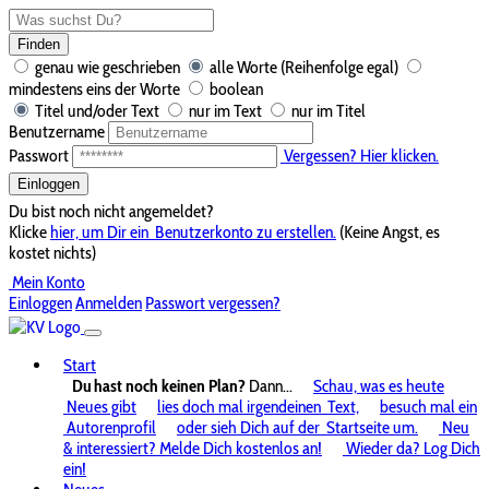
Finden
genau wie geschrieben
alle Worte (Reihenfolge egal)
mindestens eins der Worte
boolean
Titel und/oder Text
nur im Text
nur im Titel
Benutzername
Passwort
Vergessen? Hier klicken.
Einloggen
Du bist noch nicht angemeldet?
Klicke
hier, um Dir ein
Benutzerkonto zu erstellen.
(Keine Angst, es
kostet nichts)
Mein Konto
Einloggen
Anmelden
Passwort vergessen?
Start
Du hast noch keinen Plan?
Dann...
Schau, was es heute
Neues gibt
lies doch mal irgendeinen
Text,
besuch mal ein
Autorenprofil
oder sieh Dich auf der
Startseite um.
Neu
& interessiert? Melde Dich kostenlos an!
Wieder da? Log Dich
ein!