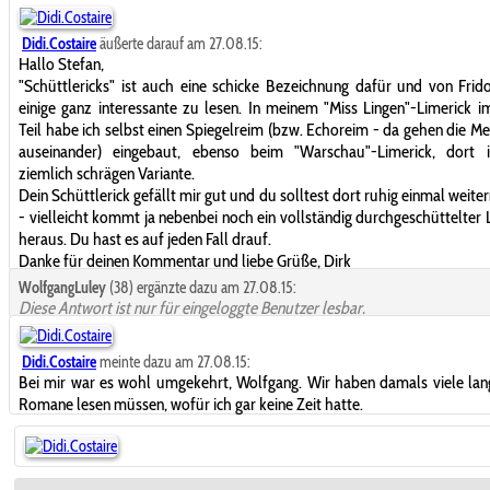
Didi.Costaire
äußerte darauf am 27.08.15:
Hallo Stefan,
"Schüttlericks" ist auch eine schicke Bezeichnung dafür und von Frido
einige ganz interessante zu lesen. In meinem "Miss Lingen"-Limerick i
Teil habe ich selbst einen Spiegelreim (bzw. Echoreim - da gehen die M
auseinander) eingebaut, ebenso beim "Warschau"-Limerick, dort i
ziemlich schrägen Variante.
Dein Schüttlerick gefällt mir gut und du solltest dort ruhig einmal weit
- vielleicht kommt ja nebenbei noch ein vollständig durchgeschüttelter 
heraus. Du hast es auf jeden Fall drauf.
Danke für deinen Kommentar und liebe Grüße, Dirk
WolfgangLuley
(38) ergänzte dazu am 27.08.15:
Diese Antwort ist nur für eingeloggte Benutzer lesbar.
Didi.Costaire
meinte dazu am 27.08.15:
Bei mir war es wohl umgekehrt, Wolfgang. Wir haben damals viele la
Romane lesen müssen, wofür ich gar keine Zeit hatte.