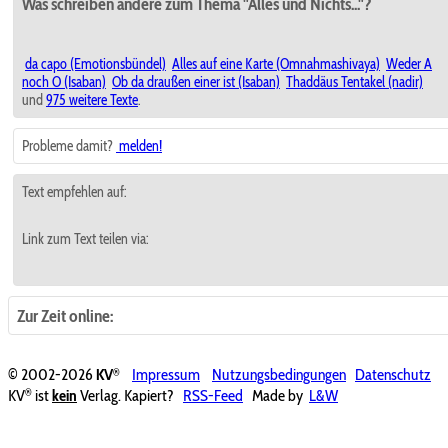
Was schreiben andere zum Thema "Alles und Nichts..."?
da capo (Emotionsbündel)
Alles auf eine Karte (Omnahmashivaya)
Weder A
noch O (Isaban)
Ob da draußen einer ist (Isaban)
Thaddäus Tentakel (nadir)
und
975 weitere Texte
.
Probleme damit?
melden!
Text empfehlen auf:
Link zum Text teilen via:
Zur Zeit online:
®
© 2002-2026
KV
Impressum
Nutzungsbedingungen
Datenschutz
®
KV
ist
kein
Verlag. Kapiert?
RSS-Feed
Made by
L&W