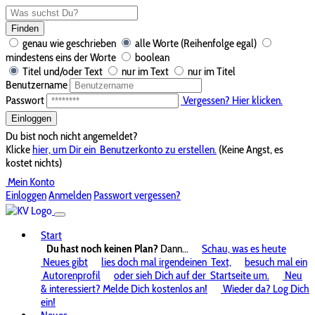
Finden
genau wie geschrieben
alle Worte (Reihenfolge egal)
mindestens eins der Worte
boolean
Titel und/oder Text
nur im Text
nur im Titel
Benutzername
Passwort
Vergessen? Hier klicken.
Einloggen
Du bist noch nicht angemeldet?
Klicke
hier, um Dir ein
Benutzerkonto zu erstellen.
(Keine Angst, es
kostet nichts)
Mein Konto
Einloggen
Anmelden
Passwort vergessen?
Start
Du hast noch keinen Plan?
Dann...
Schau, was es heute
Neues gibt
lies doch mal irgendeinen
Text,
besuch mal ein
Autorenprofil
oder sieh Dich auf der
Startseite um.
Neu
& interessiert? Melde Dich kostenlos an!
Wieder da? Log Dich
ein!