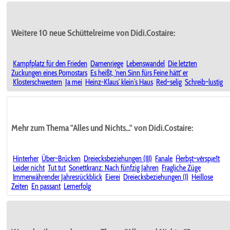
Weitere 10 neue Schüttelreime von Didi.Costaire:
Kampfplatz für den Frieden
Damenriege
Lebenswandel
Die letzten
Zuckungen eines Pornostars
Es heißt, 'nen Sinn fürs Feine hätt' er
Klosterschwestern
Ja mei
Heinz-Klaus’ klein’s Haus
Red~selig
Schreib~lustig
Mehr zum Thema "Alles und Nichts..." von Didi.Costaire:
Hinterher
Über~Brücken
Dreiecksbeziehungen (III)
Fanale
Ĥerbşt~věrsp¡e1t
Leider nicht
Tut tut
Sonettkranz: Nach fünfzig Jahren
Fragliche Züge
Immerwährender Jahresrückblick
Eierei
Dreiecksbeziehungen (I)
Heillose
Zeiten
En passant
Lernerfolg