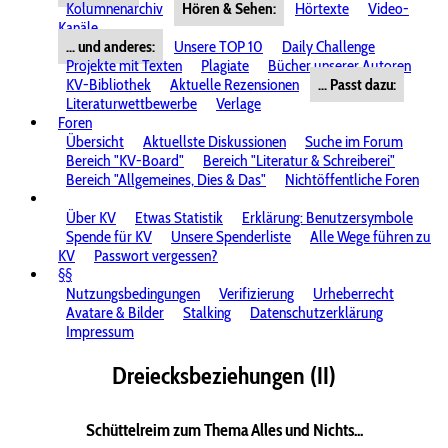
Kolumnenarchiv
Hören & Sehen:
Hörtexte
Video-
Kanäle
... und anderes:
Unsere TOP 10
Daily Challenge
Projekte mit Texten
Plagiate
Bücher unserer Autoren
KV-Bibliothek
Aktuelle Rezensionen
... Passt dazu:
Literaturwettbewerbe
Verlage
Foren
Übersicht
Aktuellste Diskussionen
Suche im Forum
Bereich "KV-Board"
Bereich "Literatur & Schreiberei"
Bereich "Allgemeines, Dies & Das"
Nichtöffentliche Foren
Über KV
Etwas Statistik
Erklärung: Benutzersymbole
Spende für KV
Unsere Spenderliste
Alle Wege führen zu
KV
Passwort vergessen?
§§
Nutzungsbedingungen
Verifizierung
Urheberrecht
Avatare & Bilder
Stalking
Datenschutzerklärung
Impressum
Dreiecksbeziehungen (II)
Schüttelreim zum Thema Alles und Nichts...