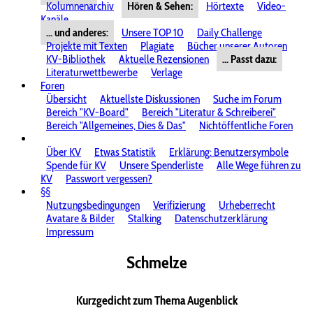
Kolumnenarchiv
Hören & Sehen:
Hörtexte
Video-
Kanäle
... und anderes:
Unsere TOP 10
Daily Challenge
Projekte mit Texten
Plagiate
Bücher unserer Autoren
KV-Bibliothek
Aktuelle Rezensionen
... Passt dazu:
Literaturwettbewerbe
Verlage
Foren
Übersicht
Aktuellste Diskussionen
Suche im Forum
Bereich "KV-Board"
Bereich "Literatur & Schreiberei"
Bereich "Allgemeines, Dies & Das"
Nichtöffentliche Foren
Über KV
Etwas Statistik
Erklärung: Benutzersymbole
Spende für KV
Unsere Spenderliste
Alle Wege führen zu
KV
Passwort vergessen?
§§
Nutzungsbedingungen
Verifizierung
Urheberrecht
Avatare & Bilder
Stalking
Datenschutzerklärung
Impressum
Schmelze
Kurzgedicht zum Thema Augenblick