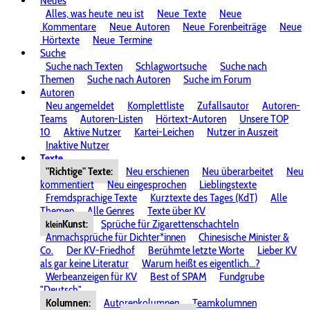
Neues
Alles, was heute
neu ist
Neue
Texte
Neue
Kommentare
Neue
Autoren
Neue
Forenbeiträge
Neue
Hörtexte
Neue
Termine
Suche
Suche nach Texten
Schlagwortsuche
Suche nach
Themen
Suche nach Autoren
Suche im Forum
Autoren
Neu angemeldet
Komplettliste
Zufallsautor
Autoren-
Teams
Autoren-Listen
Hörtext-Autoren
Unsere TOP
10
Aktive Nutzer
Kartei-Leichen
Nutzer in Auszeit
Inaktive Nutzer
Texte
"Richtige" Texte:
Neu erschienen
Neu überarbeitet
Neu
kommentiert
Neu eingesprochen
Lieblingstexte
Fremdsprachige Texte
Kurztexte des Tages (KdT)
Alle
Themen
Alle Genres
Texte über KV
Kunst:
Sprüche für Zigarettenschachteln
klein
Anmachsprüche für Dichter*innen
Chinesische Minister &
Co.
Der KV-Friedhof
Berühmte letzte Worte
Lieber KV
als gar keine Literatur
Warum heißt es eigentlich...?
Werbeanzeigen für KV
Best of SPAM
Fundgrube
"Deutsch"
Kolumnen:
Autorenkolumnen
Teamkolumnen