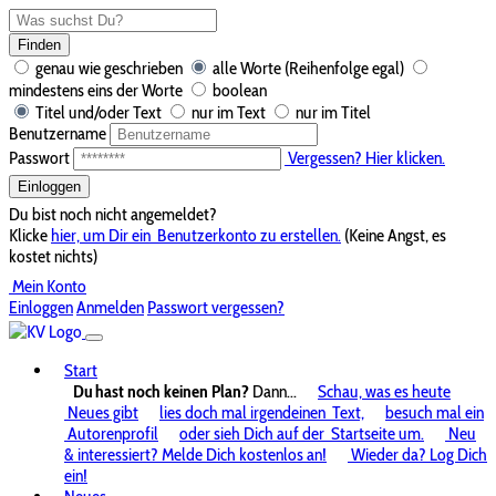
Finden
genau wie geschrieben
alle Worte (Reihenfolge egal)
mindestens eins der Worte
boolean
Titel und/oder Text
nur im Text
nur im Titel
Benutzername
Passwort
Vergessen? Hier klicken.
Einloggen
Du bist noch nicht angemeldet?
Klicke
hier, um Dir ein
Benutzerkonto zu erstellen.
(Keine Angst, es
kostet nichts)
Mein Konto
Einloggen
Anmelden
Passwort vergessen?
Start
Du hast noch keinen Plan?
Dann...
Schau, was es heute
Neues gibt
lies doch mal irgendeinen
Text,
besuch mal ein
Autorenprofil
oder sieh Dich auf der
Startseite um.
Neu
& interessiert? Melde Dich kostenlos an!
Wieder da? Log Dich
ein!