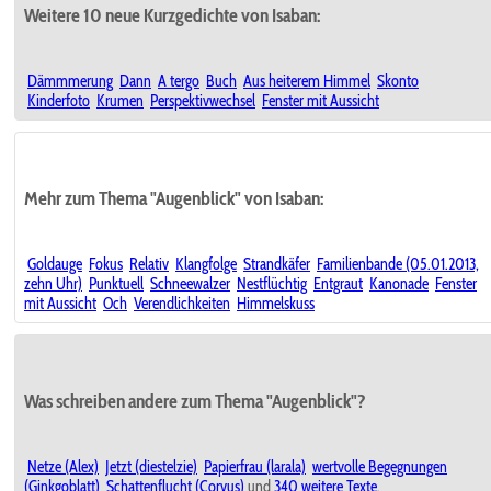
Weitere 10 neue Kurzgedichte von Isaban:
Dämmmerung
Dann
A tergo
Buch
Aus heiterem Himmel
Skonto
Kinderfoto
Krumen
Perspektivwechsel
Fenster mit Aussicht
Mehr zum Thema "Augenblick" von Isaban:
Goldauge
Fokus
Relativ
Klangfolge
Strandkäfer
Familienbande (05.01.2013,
zehn Uhr)
Punktuell
Schneewalzer
Nestflüchtig
Entgraut
Kanonade
Fenster
mit Aussicht
Och
Verendlichkeiten
Himmelskuss
Was schreiben andere zum Thema "Augenblick"?
Netze (Alex)
Jetzt (diestelzie)
Papierfrau (larala)
wertvolle Begegnungen
(Ginkgoblatt)
Schattenflucht (Corvus)
und
340 weitere Texte
.