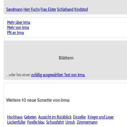
Sandmann
Herr Fuchs
Frau Elster
Schlafsand
Kindstod
Mehr über Irma
Mehr von Irma
PN an Irma
Blättern
...oder lies einen
zufällig ausgewählten
Text von Irma.
Weitere 10 neue Sonette von Irma:
Hochhaus
Gebeten
Aussicht im Rückblick
Einzeller
Krieger und Loser
Lückenfüller
Forelle blau
Schussfahrt
Unruh
Zimmermann