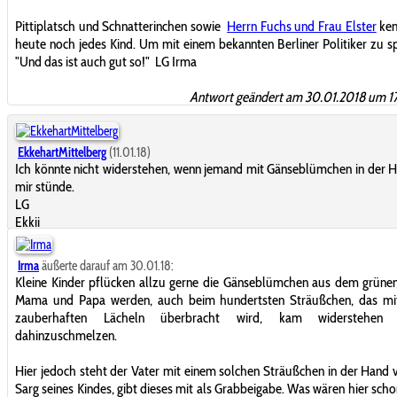
Pittiplatsch und Schnatterinchen sowie
Herrn Fuchs und Frau Elster
ken
heute noch jedes Kind. Um mit einem bekannten Berliner Politiker zu s
"Und das ist auch gut so!"
LG Irma
Antwort geändert am 30.01.2018 um 1
EkkehartMittelberg
(11.01.18)
Ich könnte nicht widerstehen, wenn jemand mit Gänseblümchen in der 
mir stünde.
LG
Ekkii
Irma
äußerte darauf am 30.01.18:
Kleine Kinder pflücken allzu gerne die Gänseblümchen aus dem grüne
Mama und Papa werden, auch beim hundertsten Sträußchen, das mi
zauberhaften Lächeln überbracht wird, kam widerstehen 
dahinzuschmelzen.
Hier jedoch steht der Vater mit einem solchen Sträußchen in der Hand
Sarg seines Kindes, gibt dieses mit als Grabbeigabe. Was wären hier sch