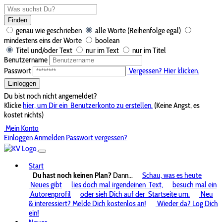
Finden
genau wie geschrieben
alle Worte (Reihenfolge egal)
mindestens eins der Worte
boolean
Titel und/oder Text
nur im Text
nur im Titel
Benutzername
Passwort
Vergessen? Hier klicken.
Einloggen
Du bist noch nicht angemeldet?
Klicke
hier, um Dir ein
Benutzerkonto zu erstellen.
(Keine Angst, es
kostet nichts)
Mein Konto
Einloggen
Anmelden
Passwort vergessen?
Start
Du hast noch keinen Plan?
Dann...
Schau, was es heute
Neues gibt
lies doch mal irgendeinen
Text,
besuch mal ein
Autorenprofil
oder sieh Dich auf der
Startseite um.
Neu
& interessiert? Melde Dich kostenlos an!
Wieder da? Log Dich
ein!