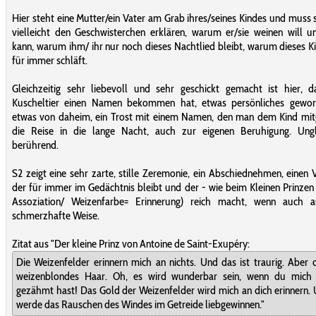
Hier steht eine Mutter/ein Vater am Grab ihres/seines Kindes und muss 
vielleicht den Geschwisterchen erklären, warum er/sie weinen will u
kann, warum ihm/ ihr nur noch dieses Nachtlied bleibt, warum dieses Ki
für immer schläft.
Gleichzeitig sehr liebevoll und sehr geschickt gemacht ist hier, 
Kuscheltier einen Namen bekommen hat, etwas persönliches geword
etwas von daheim, ein Trost mit einem Namen, den man dem Kind mit
die Reise in die lange Nacht, auch zur eigenen Beruhigung. Ungl
berührend.
S2 zeigt eine sehr zarte, stille Zeremonie, ein Abschiednehmen, einen 
der für immer im Gedächtnis bleibt und der - wie beim Kleinen Prinzen
Assoziation/ Weizenfarbe= Erinnerung) reich macht, wenn auch a
schmerzhafte Weise.
Zitat aus "Der kleine Prinz von Antoine de Saint-Exupéry:
Die Weizenfelder erinnern mich an nichts. Und das ist traurig. Aber 
weizenblondes Haar. Oh, es wird wunderbar sein, wenn du mich
gezähmt hast! Das Gold der Weizenfelder wird mich an dich erinnern. 
werde das Rauschen des Windes im Getreide liebgewinnen."