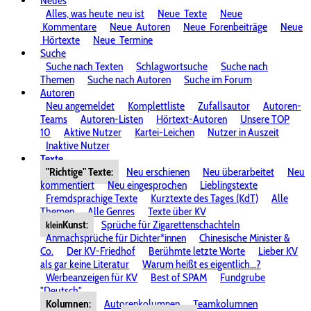
Neues
Alles, was heute
neu ist
Neue
Texte
Neue
Kommentare
Neue
Autoren
Neue
Forenbeiträge
Neue
Hörtexte
Neue
Termine
Suche
Suche nach Texten
Schlagwortsuche
Suche nach
Themen
Suche nach Autoren
Suche im Forum
Autoren
Neu angemeldet
Komplettliste
Zufallsautor
Autoren-
Teams
Autoren-Listen
Hörtext-Autoren
Unsere TOP
10
Aktive Nutzer
Kartei-Leichen
Nutzer in Auszeit
Inaktive Nutzer
Texte
"Richtige" Texte:
Neu erschienen
Neu überarbeitet
Neu
kommentiert
Neu eingesprochen
Lieblingstexte
Fremdsprachige Texte
Kurztexte des Tages (KdT)
Alle
Themen
Alle Genres
Texte über KV
Kunst:
Sprüche für Zigarettenschachteln
klein
Anmachsprüche für Dichter*innen
Chinesische Minister &
Co.
Der KV-Friedhof
Berühmte letzte Worte
Lieber KV
als gar keine Literatur
Warum heißt es eigentlich...?
Werbeanzeigen für KV
Best of SPAM
Fundgrube
"Deutsch"
Kolumnen:
Autorenkolumnen
Teamkolumnen