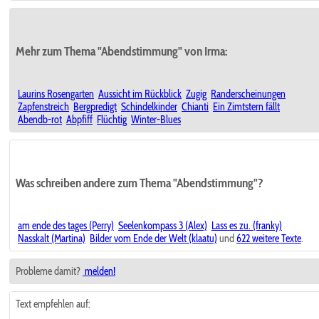
Mehr zum Thema "Abendstimmung" von Irma:
Laurins Rosengarten
Aussicht im Rückblick
Zugig
Randerscheinungen
Zapfenstreich
Bergpredigt
Schindelkinder
Chianti
Ein Zimtstern fällt
Abendb-rot
Abpfiff
Flüchtig
Winter-Blues
Was schreiben andere zum Thema "Abendstimmung"?
am ende des tages (Perry)
Seelenkompass 3 (Alex)
Lass es zu. (franky)
Nasskalt (Martina)
Bilder vom Ende der Welt (klaatu)
und
622 weitere Texte
.
Probleme damit?
melden!
Text empfehlen auf: