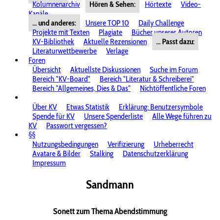
Kolumnenarchiv
Hören & Sehen:
Hörtexte
Video-
Kanäle
... und anderes:
Unsere TOP 10
Daily Challenge
Projekte mit Texten
Plagiate
Bücher unserer Autoren
KV-Bibliothek
Aktuelle Rezensionen
... Passt dazu:
Literaturwettbewerbe
Verlage
Foren
Übersicht
Aktuellste Diskussionen
Suche im Forum
Bereich "KV-Board"
Bereich "Literatur & Schreiberei"
Bereich "Allgemeines, Dies & Das"
Nichtöffentliche Foren
Über KV
Etwas Statistik
Erklärung: Benutzersymbole
Spende für KV
Unsere Spenderliste
Alle Wege führen zu
KV
Passwort vergessen?
§§
Nutzungsbedingungen
Verifizierung
Urheberrecht
Avatare & Bilder
Stalking
Datenschutzerklärung
Impressum
Sandmann
Sonett zum Thema Abendstimmung