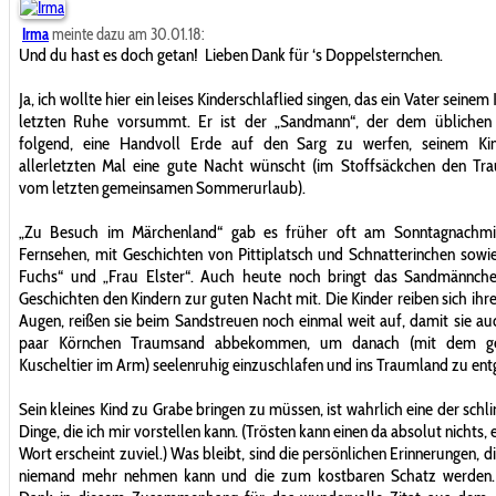
Irma
meinte dazu am 30.01.18:
Und du hast es doch getan!
Lieben Dank für ‘s Doppelsternchen.
Ja, ich wollte hier ein leises Kinderschlaflied singen, das ein Vater seinem
letzten Ruhe vorsummt. Er ist der „Sandmann“, der dem üblichen
folgend, eine Handvoll Erde auf den Sarg zu werfen, seinem K
allerletzten Mal eine gute Nacht wünscht (im Stoffsäckchen den Tr
vom letzten gemeinsamen Sommerurlaub).
„Zu Besuch im Märchenland“ gab es früher oft am Sonntagnachmi
Fernsehen, mit Geschichten von Pittiplatsch und Schnatterinchen sowi
Fuchs“ und „Frau Elster“. Auch heute noch bringt das Sandmännche
Geschichten den Kindern zur guten Nacht mit. Die Kinder reiben sich ih
Augen, reißen sie beim Sandstreuen noch einmal weit auf, damit sie auc
paar Körnchen Traumsand abbekommen, um danach (mit dem ge
Kuscheltier im Arm) seelenruhig einzuschlafen und ins Traumland zu entg
Sein kleines Kind zu Grabe bringen zu müssen, ist wahrlich eine der sch
Dinge, die ich mir vorstellen kann. (Trösten kann einen da absolut nichts, 
Wort erscheint zuviel.) Was bleibt, sind die persönlichen Erinnerungen, d
niemand mehr nehmen kann und die zum kostbaren Schatz werden. 