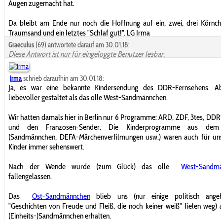
Augen zugemacht hat.
Da bleibt am Ende nur noch die Hoffnung auf ein, zwei, drei Körnchen
Traumsand und ein letztes "Schlaf gut!". LG Irma
Graeculus
(69) antwortete darauf am 30.01.18:
Diese Antwort ist nur für eingeloggte Benutzer lesbar.
Irma
schrieb daraufhin am 30.01.18:
Ja, es war eine bekannte Kindersendung des DDR-Fernsehens. Ab
liebevoller gestaltet als das olle West-Sandmännchen.
Wir hatten damals hier in Berlin nur 6 Programme: ARD, ZDF, 3tes, DD
und den Franzosen-Sender. Die Kinderprogramme aus dem
(Sandmännchen, DEFA-Märchenverfilmungen usw.) waren auch für un
Kinder immer sehenswert.
Nach der Wende wurde (zum Glück) das olle
West-Sandm
fallengelassen.
Das
Ost-Sandmännchen
blieb uns (nur einige politisch ange
"Geschichten von Freude und Fleiß, die noch keiner weiß" fielen weg)
(Einheits-)Sandmännchen erhalten.