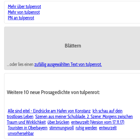
Mehr über tulpenrot
Mehr von tulpenrot
PN an tulpenrot
Blättern
...oder lies einen
zufällig ausgewählten
Text von tulpenrot.
Weitere 10 neue Prosagedichte von tulpenrot:
Alle sind eitel - Eindrücke am Hafen von Konstanz
Ich schau auf dein
trostloses Leben
Szenen aus meiner Schublade. 2. Szene: Morgens zwischen
Traum und Wirklichkeit
über.brücken
entwurzelt (Version vom 17.11.17)
Touristen in Oberbayern
stimmungsvoll
ruhig werden
entwurzelt
unvorhersehbar