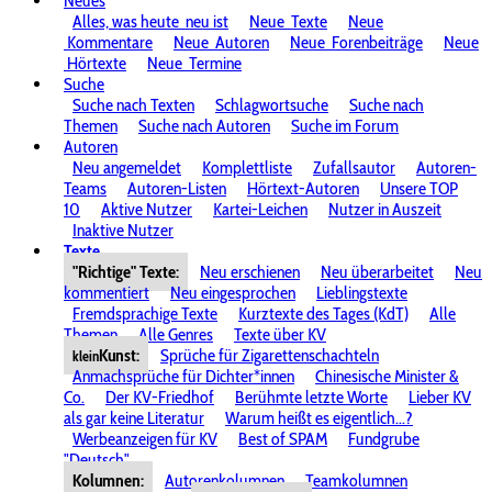
Neues
Alles, was heute
neu ist
Neue
Texte
Neue
Kommentare
Neue
Autoren
Neue
Forenbeiträge
Neue
Hörtexte
Neue
Termine
Suche
Suche nach Texten
Schlagwortsuche
Suche nach
Themen
Suche nach Autoren
Suche im Forum
Autoren
Neu angemeldet
Komplettliste
Zufallsautor
Autoren-
Teams
Autoren-Listen
Hörtext-Autoren
Unsere TOP
10
Aktive Nutzer
Kartei-Leichen
Nutzer in Auszeit
Inaktive Nutzer
Texte
"Richtige" Texte:
Neu erschienen
Neu überarbeitet
Neu
kommentiert
Neu eingesprochen
Lieblingstexte
Fremdsprachige Texte
Kurztexte des Tages (KdT)
Alle
Themen
Alle Genres
Texte über KV
Kunst:
Sprüche für Zigarettenschachteln
klein
Anmachsprüche für Dichter*innen
Chinesische Minister &
Co.
Der KV-Friedhof
Berühmte letzte Worte
Lieber KV
als gar keine Literatur
Warum heißt es eigentlich...?
Werbeanzeigen für KV
Best of SPAM
Fundgrube
"Deutsch"
Kolumnen:
Autorenkolumnen
Teamkolumnen