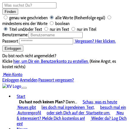
Finden
genau wie geschrieben
alle Worte (Reihenfolge egal)
mindestens eins der Worte
boolean
Titel und/oder Text
nur im Text
nur im Titel
Benutzername
Passwort
Vergessen? Hier klicken.
Einloggen
Du bist noch nicht angemeldet?
Klicke
hier, um Dir ein
Benutzerkonto zu erstellen.
(Keine Angst, es
kostet nichts)
Mein Konto
Einloggen
Anmelden
Passwort vergessen?
Start
Du hast noch keinen Plan?
Dann...
Schau, was es heute
Neues gibt
lies doch mal irgendeinen
Text,
besuch mal ein
Autorenprofil
oder sieh Dich auf der
Startseite um.
Neu
& interessiert? Melde Dich kostenlos an!
Wieder da? Log Dich
ein!