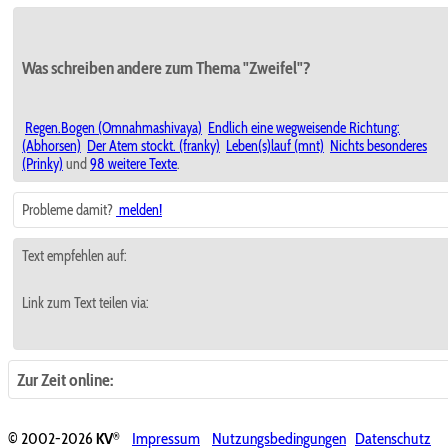
Was schreiben andere zum Thema "Zweifel"?
Regen.Bogen (Omnahmashivaya)
Endlich eine wegweisende Richtung:
(Abhorsen)
Der Atem stockt. (franky)
Leben(s)lauf (mnt)
Nichts besonderes
(Prinky)
und
98 weitere Texte
.
Probleme damit?
melden!
Text empfehlen auf:
Link zum Text teilen via:
Zur Zeit online:
®
© 2002-2026
KV
Impressum
Nutzungsbedingungen
Datenschutz