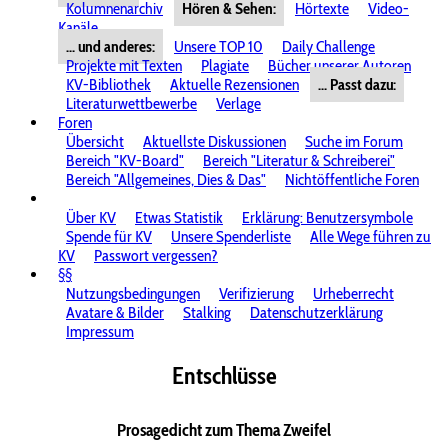
Kolumnenarchiv
Hören & Sehen:
Hörtexte
Video-
Kanäle
... und anderes:
Unsere TOP 10
Daily Challenge
Projekte mit Texten
Plagiate
Bücher unserer Autoren
KV-Bibliothek
Aktuelle Rezensionen
... Passt dazu:
Literaturwettbewerbe
Verlage
Foren
Übersicht
Aktuellste Diskussionen
Suche im Forum
Bereich "KV-Board"
Bereich "Literatur & Schreiberei"
Bereich "Allgemeines, Dies & Das"
Nichtöffentliche Foren
Über KV
Etwas Statistik
Erklärung: Benutzersymbole
Spende für KV
Unsere Spenderliste
Alle Wege führen zu
KV
Passwort vergessen?
§§
Nutzungsbedingungen
Verifizierung
Urheberrecht
Avatare & Bilder
Stalking
Datenschutzerklärung
Impressum
Entschlüsse
Prosagedicht zum Thema Zweifel