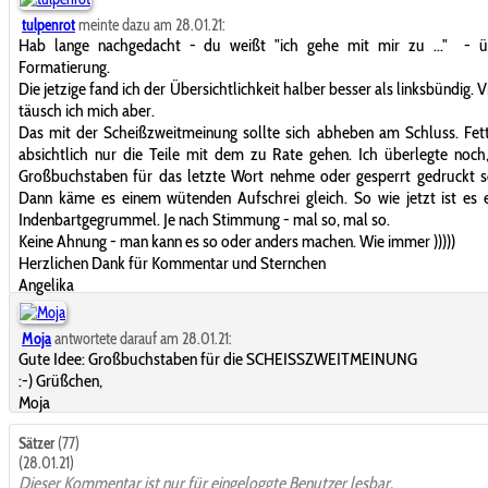
tulpenrot
meinte dazu am 28.01.21:
Hab lange nachgedacht - du weißt "ich gehe mit mir zu ..."
- ü
Formatierung.
Die jetzige fand ich der Übersichtlichkeit halber besser als linksbündig. V
täusch ich mich aber.
Das mit der Scheißzweitmeinung sollte sich abheben am Schluss. Fett
absichtlich nur die Teile mit dem zu Rate gehen. Ich überlegte noch
Großbuchstaben für das letzte Wort nehme oder gesperrt gedruckt s
Dann käme es einem wütenden Aufschrei gleich. So wie jetzt ist es 
Indenbartgegrummel. Je nach Stimmung - mal so, mal so.
Keine Ahnung - man kann es so oder anders machen. Wie immer
)))))
Herzlichen Dank für Kommentar und Sternchen
Angelika
Moja
antwortete darauf am 28.01.21:
Gute Idee: Großbuchstaben für die SCHEISSZWEITMEINUNG
:-) Grüßchen,
Moja
Sätzer
(77)
(28.01.21)
Dieser Kommentar ist nur für eingeloggte Benutzer lesbar.