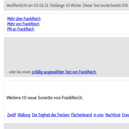
Veröffentlicht am 05.06.22. Textlänge: 63 Wörter. Dieser Text wurde bereits 108
Mehr über FrankReich
Mehr von FrankReich
PN an FrankReich
...oder lies einen
zufällig ausgewählten
Text von FrankReich.
Weitere 10 neue Sonette von FrankReich:
Zwölf
Wallung
Die Trägheit des Treckers
Flächenbrand
in vivo
Nachfrost
Erwa