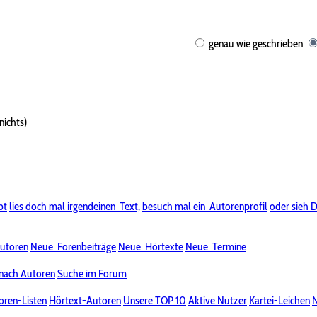
genau wie geschrieben
nichts)
bt
lies doch mal irgendeinen
Text,
besuch mal ein
Autorenprofil
oder sieh D
utoren
Neue
Forenbeiträge
Neue
Hörtexte
Neue
Termine
nach Autoren
Suche im Forum
oren-Listen
Hörtext-Autoren
Unsere TOP 10
Aktive Nutzer
Kartei-Leichen
N