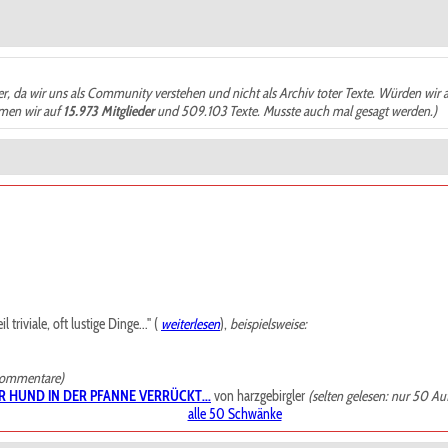
der, da wir uns als Community verstehen und nicht als Archiv toter Texte. Würden wir 
ämen wir auf
15.973 Mitglieder
und 509.103 Texte. Musste auch mal gesagt werden.)
riviale, oft lustige Dinge..." (
weiterlesen
),
beispielsweise:
Kommentare)
R HUND IN DER PFANNE VERRÜCKT...
von harzgebirgler
(selten gelesen: nur 50 Au
alle 50 Schwänke