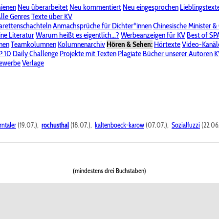
hienen
Neu überarbeitet
Neu kommentiert
Neu eingesprochen
Lieblingstext
-Board"
lle Genres
Bereich "Literatur & Schreiberei"
Texte über KV
Bereich "Allgemeines, Dies & Das"
arettenschachteln
Anmachsprüche für Dichter*innen
Chinesische Minister &
ine Literatur
 KV
Unsere Spenderliste
Warum heißt es eigentlich...?
Alle Wege führen zu KV
Werbeanzeigen für KV
Passwort vergessen?
Best of S
nen
Teamkolumnen
Kolumnenarchiv
Hören & Sehen:
Hörtexte
Video-Kanäl
er
P 10
Stalking
Daily Challenge
Datenschutzerklärung
Projekte mit Texten
Impressum
Plagiate
Bücher unserer Autoren
K
bewerbe
Verlage
rntaler
(19.07.),
rochusthal
(18.07.),
kaltenboeck-karow
(07.07.),
Sozialfuzzi
(22.06
(mindestens drei Buchstaben)