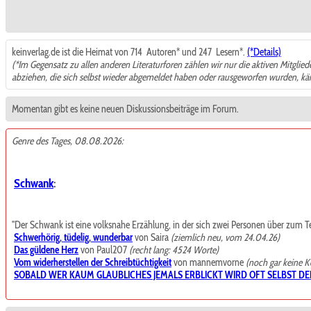
keinverlag.de ist die Heimat von 714
Autoren* und 247
Lesern*.
(*Details)
(*Im Gegensatz zu allen anderen Literaturforen zählen wir nur die aktiven Mitglie
abziehen, die sich selbst wieder abgemeldet haben oder rausgeworfen wurden, k
Momentan gibt es keine neuen Diskussionsbeiträge im Forum.
Genre des Tages, 08.08.2026:
Schwank
:
"Der Schwank ist eine volksnahe Erzählung, in der sich zwei Personen über zum Teil t
Schwerhörig, tüdelig, wunderbar
von Saira
(ziemlich neu, vom 24.04.26)
Das güldene Herz
von Paul207
(recht lang: 4524 Worte)
Vom widerherstellen der Schreibtüchtigkeit
von mannemvorne
(noch gar keine 
SOBALD WER KAUM GLAUBLICHES JEMALS ERBLICKT WIRD OFT SELBST DE