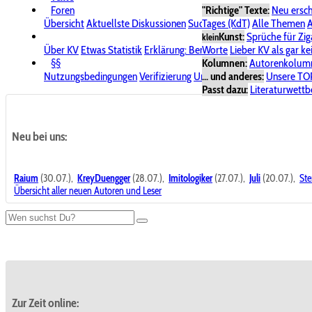
Foren
"Richtige" Texte:
Neu ersc
Übersicht
Aktuellste Diskussionen
Suche im Forum
Tages (KdT)
Alle Themen
Bereich "KV
A
Kunst:
Sprüche für Zig
klein
Über KV
Etwas Statistik
Erklärung: Benutzersymbole
Worte
Lieber KV als gar ke
Spende für
§§
Kolumnen:
Autorenkolum
Nutzungsbedingungen
Verifizierung
Urheberrecht
... und anderes:
Avatare & Bild
Unsere TO
Passt dazu:
Literaturwett
Neu bei uns:
Raium
(30.07.),
KreyDuengger
(28.07.),
Imitologiker
(27.07.),
Juli
(20.07.),
Ste
Übersicht aller neuen Autoren und Leser
Zur Zeit online: