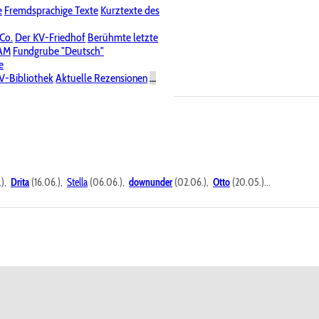
e
Fremdsprachige Texte
Kurztexte des
Nichtöffentliche Foren
 Co.
Der KV-Friedhof
Berühmte letzte
PAM
Fundgrube "Deutsch"
e
V-Bibliothek
Aktuelle Rezensionen
...
.),
Drita
(16.06.),
Stella
(06.06.),
downunder
(02.06.),
Otto
(20.05.)...