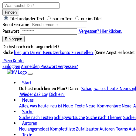
Finden
Titel und/oder Text
nur im Text
nur im Titel
Benutzername
Passwort
Vergessen? Hier klicken.
Einloggen
Du bist noch nicht angemeldet?
Klicke
hier, um Dir ein
Benutzerkonto zu erstellen.
(Keine Angst, es kostet 
Mein Konto
Einloggen
Anmelden
Passwort vergessen?
Start
Du hast noch keinen Plan?
Dann...
Schau, was es heute
Neues gi
Wieder da? Log Dich ein!
Neues
Alles, was heute
neu ist
Neue
Texte
Neue
Kommentare
Neue
A
Suche
Suche nach Texten
Schlagwortsuche
Suche nach Themen
Suche 
Autoren
Neu angemeldet
Komplettliste
Zufallsautor
Autoren-Teams
Aut
Texte