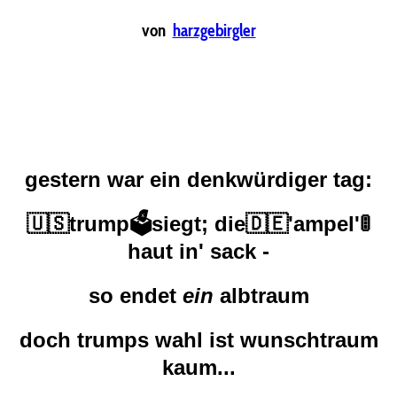
von
harzgebirgler
gestern war ein denkwürdiger tag:
🇺🇸
trump
🗳️
siegt; die
🇩🇪
'ampel'
🚦
haut in' sack -
so endet
ein
albtraum
doch trumps wahl ist wunschtraum
kaum...