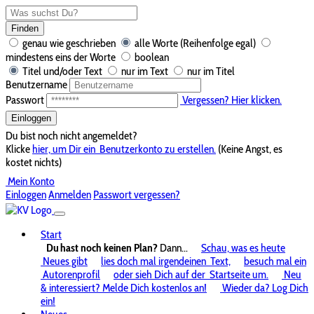
Finden
genau wie geschrieben
alle Worte (Reihenfolge egal)
mindestens eins der Worte
boolean
Titel und/oder Text
nur im Text
nur im Titel
Benutzername
Passwort
Vergessen? Hier klicken.
Einloggen
Du bist noch nicht angemeldet?
Klicke
hier, um Dir ein
Benutzerkonto zu erstellen.
(Keine Angst, es
kostet nichts)
Mein Konto
Einloggen
Anmelden
Passwort vergessen?
Start
Du hast noch keinen Plan?
Dann...
Schau, was es heute
Neues gibt
lies doch mal irgendeinen
Text,
besuch mal ein
Autorenprofil
oder sieh Dich auf der
Startseite um.
Neu
& interessiert? Melde Dich kostenlos an!
Wieder da? Log Dich
ein!