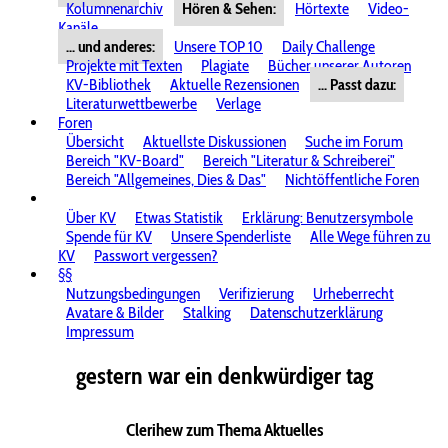
Kolumnenarchiv
Hören & Sehen:
Hörtexte
Video-
Kanäle
... und anderes:
Unsere TOP 10
Daily Challenge
Projekte mit Texten
Plagiate
Bücher unserer Autoren
KV-Bibliothek
Aktuelle Rezensionen
... Passt dazu:
Literaturwettbewerbe
Verlage
Foren
Übersicht
Aktuellste Diskussionen
Suche im Forum
Bereich "KV-Board"
Bereich "Literatur & Schreiberei"
Bereich "Allgemeines, Dies & Das"
Nichtöffentliche Foren
Über KV
Etwas Statistik
Erklärung: Benutzersymbole
Spende für KV
Unsere Spenderliste
Alle Wege führen zu
KV
Passwort vergessen?
§§
Nutzungsbedingungen
Verifizierung
Urheberrecht
Avatare & Bilder
Stalking
Datenschutzerklärung
Impressum
gestern war ein denkwürdiger tag
Clerihew zum Thema Aktuelles