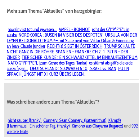
Mehr zum Thema "Aktuelles" von harzgebirgler:
nawalny ist tot und gewesen...
AMPEL - BONMOT
echt der G*I*P*F*E*L in
alaska
NORDKOREA : BUSEN IM VISIER DES DESPOTEN!
URSULA VON DER
LEYEN BEI DONALD TRUMP – mit Statement von Viktor Orban & Erinnerung
an Jean-Claude Juncker
RECHT(s) SIEGT IN ÖSTERREICH
TRUMP SCHAUTE
NICHT GANZ IN DIE RÖHRE
SPANIEN - FRANKREICH 2 : 1
PUTIN - DER
ZINKER
TIERISCHER KUNDE : EIN SCHWARZKITTEL IM EINKAUFSZENTRUM
NATO G*I*P*F*E*L [zum Genre des Tages: Tanka]
es stürmt als gält's die erde
auszufegen...
DEUTSCHLAND : SLOWAKEI 6 : 0
ISRAEL vs. IRAN
PUTIN
SPRACH JÜNGST MIT XI KURZ ÜBERS LEBEN...
Was schreiben andere zum Thema "Aktuelles"?
nicht sauber (franky)
Connery. Sean Connery. (katzemithut)
Kämpfe
(Harmmaus)
Ein schöner Tag. (franky)
Kimono aus Okayama (lugarex)
und
992
weitere Texte
.