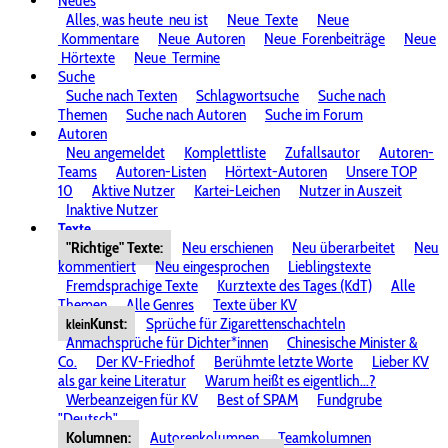
Neues
Alles, was heute
neu ist
Neue
Texte
Neue
Kommentare
Neue
Autoren
Neue
Forenbeiträge
Neue
Hörtexte
Neue
Termine
Suche
Suche nach Texten
Schlagwortsuche
Suche nach
Themen
Suche nach Autoren
Suche im Forum
Autoren
Neu angemeldet
Komplettliste
Zufallsautor
Autoren-
Teams
Autoren-Listen
Hörtext-Autoren
Unsere TOP
10
Aktive Nutzer
Kartei-Leichen
Nutzer in Auszeit
Inaktive Nutzer
Texte
"Richtige" Texte:
Neu erschienen
Neu überarbeitet
Neu
kommentiert
Neu eingesprochen
Lieblingstexte
Fremdsprachige Texte
Kurztexte des Tages (KdT)
Alle
Themen
Alle Genres
Texte über KV
Kunst:
Sprüche für Zigarettenschachteln
klein
Anmachsprüche für Dichter*innen
Chinesische Minister &
Co.
Der KV-Friedhof
Berühmte letzte Worte
Lieber KV
als gar keine Literatur
Warum heißt es eigentlich...?
Werbeanzeigen für KV
Best of SPAM
Fundgrube
"Deutsch"
Kolumnen:
Autorenkolumnen
Teamkolumnen