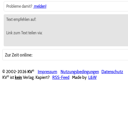
Probleme damit?
melden!
Text empfehlen auf:
Link zum Text teilen via:
Zur Zeit online:
®
© 2002-2026
KV
Impressum
Nutzungsbedingungen
Datenschutz
®
KV
ist
kein
Verlag. Kapiert?
RSS-Feed
Made by
L&W