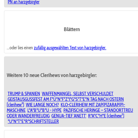
PN an harzgebirgler
Blättern
...oder lies einen
zufällig ausgewählten
Text von harzgebirgler.
Weitere 10 neue Clerihews von harzgebirgler:
TRUMP & SPANIEN
WAFFENMANGEL, SELBST VERSCHULDET
GEISTAUSGUSSFEST AM F*Ü*N*F*Z*I*G*S*T*E*N TAG NACH OSTERN
[clerihew³]
WIE LANGE NOCH?
KLO-CLERIHEW MIT ZAP(P)ZARAP(P)-
MASCHINE
L*A*B*U*B*U - HYPE
PAZIFISCHE HERINGE – STANDORTTREU
ODER WANDERFREUDIG
GENUA-TIEF 'ANETT'
R*A*C*H*E [clerihew²]
*U*N*T*E*R*SCHRIFTSTELLER