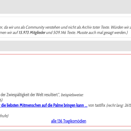
der, da wir uns als Community verstehen und nicht als Archiv toter Texte. Würden wir 
ämen wir auf
15.973 Mitglieder
und 509.146 Texte. Musste auch mal gesagt werden.)
r Zwiespältigkeit der Welt resultiert.",
beispielsweise:
6)
 die liebsten Mitmenschen auf die Palme bringen kann ...
von tastifix
(recht lang: 261
frufe)
alle 136 Tragikomödien