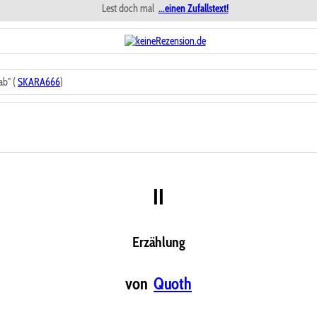
Lest doch mal
...einen Zufallstext!
b" (
SKARA666
)
II
Erzählung
von
Quoth