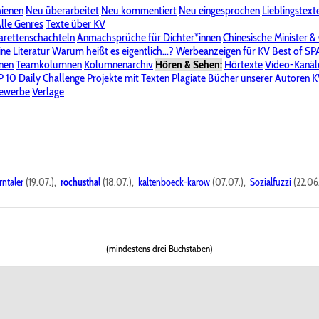
hienen
Neu überarbeitet
Neu kommentiert
Neu eingesprochen
Lieblingstext
-Board"
lle Genres
Bereich "Literatur & Schreiberei"
Texte über KV
Bereich "Allgemeines, Dies & Das"
arettenschachteln
Anmachsprüche für Dichter*innen
Chinesische Minister &
ine Literatur
 KV
Unsere Spenderliste
Warum heißt es eigentlich...?
Alle Wege führen zu KV
Werbeanzeigen für KV
Passwort vergessen?
Best of S
nen
Teamkolumnen
Kolumnenarchiv
Hören & Sehen:
Hörtexte
Video-Kanäl
er
P 10
Stalking
Daily Challenge
Datenschutzerklärung
Projekte mit Texten
Impressum
Plagiate
Bücher unserer Autoren
K
bewerbe
Verlage
rntaler
(19.07.),
rochusthal
(18.07.),
kaltenboeck-karow
(07.07.),
Sozialfuzzi
(22.06
(mindestens drei Buchstaben)