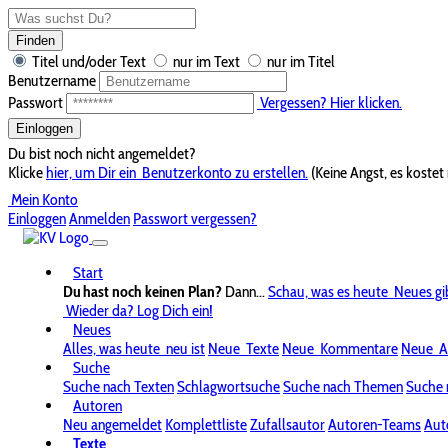
Finden
Titel und/oder Text
nur im Text
nur im Titel
Benutzername
Passwort
Vergessen? Hier klicken.
Einloggen
Du bist noch nicht angemeldet?
Klicke
hier, um Dir ein
Benutzerkonto zu erstellen.
(Keine Angst, es kostet 
Mein Konto
Einloggen
Anmelden
Passwort vergessen?
Start
Du hast noch keinen Plan?
Dann...
Schau, was es heute
Neues gi
Wieder da? Log Dich ein!
Neues
Alles, was heute
neu ist
Neue
Texte
Neue
Kommentare
Neue
A
Suche
Suche nach Texten
Schlagwortsuche
Suche nach Themen
Suche 
Autoren
Neu angemeldet
Komplettliste
Zufallsautor
Autoren-Teams
Aut
Texte