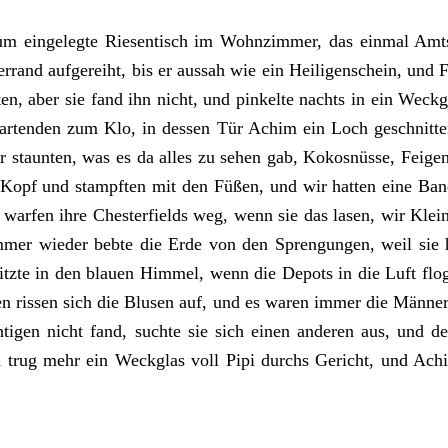
um eingelegte Riesentisch im Wohnzimmer, das einmal Amts
rrand aufgereiht, bis er aussah wie ein Heiligenschein, und
ten, aber sie fand ihn nicht, und pinkelte nachts in ein Weck
artenden zum Klo, in dessen Tür Achim ein Loch geschnitten
ir staunten, was es da alles zu sehen gab, Kokosnüsse, Fei
n Kopf und stampften mit den Füßen, und wir hatten eine Ba
warfen ihre Chesterfields weg, wenn sie das lasen, wir Kle
immer wieder bebte die Erde von den Sprengungen, weil sie 
zte in den blauen Himmel, wenn die Depots in die Luft flogen
uen rissen sich die Blusen auf, und es waren immer die Männer
tigen nicht fand, suchte sie sich einen anderen aus, und de
 trug mehr ein Weckglas voll Pipi durchs Gericht, und Achi