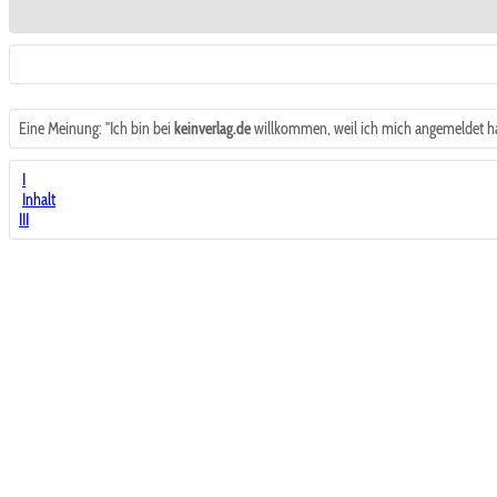
Eine Meinung: "Ich bin bei
keinverlag.de
willkommen, weil ich mich angemeldet ha
I
Inhalt
III