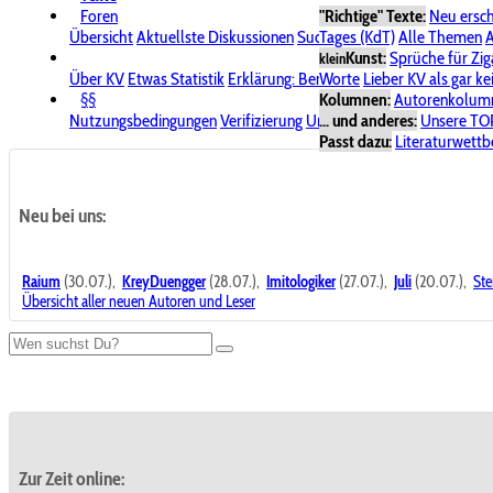
Foren
"Richtige" Texte:
Neu ersc
Übersicht
Aktuellste Diskussionen
Suche im Forum
Tages (KdT)
Alle Themen
Bereich "KV
A
Kunst:
Sprüche für Zig
klein
Über KV
Etwas Statistik
Erklärung: Benutzersymbole
Worte
Lieber KV als gar ke
Spende für
§§
Kolumnen:
Autorenkolum
Nutzungsbedingungen
Verifizierung
Urheberrecht
... und anderes:
Avatare & Bild
Unsere TO
Passt dazu:
Literaturwett
Neu bei uns:
Raium
(30.07.),
KreyDuengger
(28.07.),
Imitologiker
(27.07.),
Juli
(20.07.),
Ste
Übersicht aller neuen Autoren und Leser
Zur Zeit online: