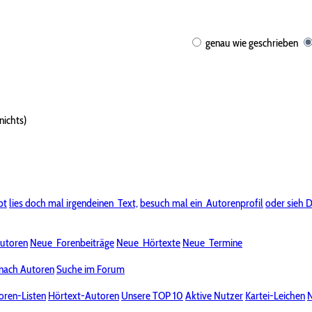
genau wie geschrieben
nichts)
bt
lies doch mal irgendeinen
Text,
besuch mal ein
Autorenprofil
oder sieh D
utoren
Neue
Forenbeiträge
Neue
Hörtexte
Neue
Termine
nach Autoren
Suche im Forum
oren-Listen
Hörtext-Autoren
Unsere TOP 10
Aktive Nutzer
Kartei-Leichen
N