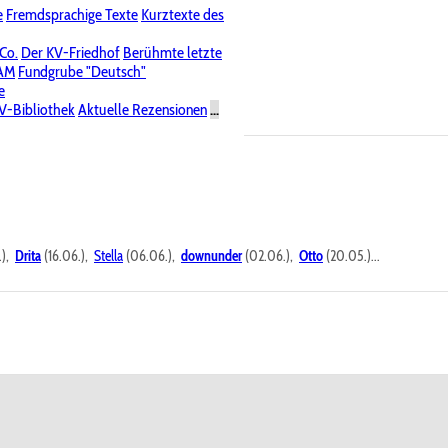
e
Fremdsprachige Texte
Kurztexte des
Nichtöffentliche Foren
 Co.
Der KV-Friedhof
Berühmte letzte
PAM
Fundgrube "Deutsch"
e
V-Bibliothek
Aktuelle Rezensionen
...
.),
Drita
(16.06.),
Stella
(06.06.),
downunder
(02.06.),
Otto
(20.05.)...