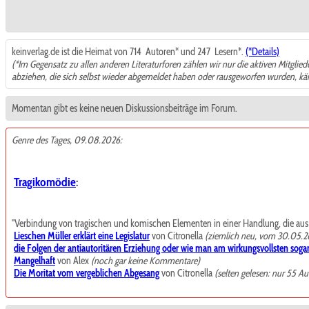
keinverlag.de ist die Heimat von 714
Autoren* und 247
Lesern*.
(*Details)
(*Im Gegensatz zu allen anderen Literaturforen zählen wir nur die aktiven Mitglie
abziehen, die sich selbst wieder abgemeldet haben oder rausgeworfen wurden, k
Momentan gibt es keine neuen Diskussionsbeiträge im Forum.
Genre des Tages, 09.08.2026:
Tragikomödie
:
"Verbindung von tragischen und komischen Elementen in einer Handlung, die aus de
Lieschen Müller erklärt eine Legislatur
von Citronella
(ziemlich neu, vom 30.05.2
die Folgen der antiautoritären Erziehung oder wie man am wirkungsvollsten sogar
Mangelhaft
von Alex
(noch gar keine Kommentare)
Die Moritat vom vergeblichen Abgesang
von Citronella
(selten gelesen: nur 55 Au