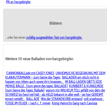
PN an harzgebirgler
Blättern
...oder lies einen
zufällig ausgewählten
Text von harzgebirgler.
Weitere 10 neue Balladen von harzgebirgler:
'CANNONBALL'ade mit CASEY JONES
UNHEIMLICHE BEGEGNUNG MIT DEM
KLABAUTERMANN – zum Genre des Tages:
BALLADEN am stück nicht in
happen von rittern auch sowie ihr'n knappen...
IM BALL-LADEN GIBT’S JEDE
MENGE BÄLLE...[zum genre des tages: BALLADE]
KUNIBERT & KUNIGUNDE
[zum Genre des Tages: Ballade]
warum mir WILHELM TELL gefällt von dem die
SCHWEIZ bis heut viel hält - als HELD bekannt in aller welt - sei hier GEREIMT
erneut vertellt...
BALL ADÈ
Wie der STRANDKORB entstand
voll ungeheuer :
FÜSSE IM FEUER – nach c. f. meyer
König Heinrichs Gang nach Canossa