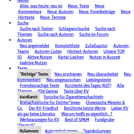
Neues
Alles, was heute
neu ist
Neue
Texte
Neue
Kommentare
Neue
Autoren
Neue
Forenbeiträge
Neue
Hörtexte
Neue
Termine
Suche
Suche nach Texten
Schlagwortsuche
Suche nach
Themen
Suche nach Autoren
Suche im Forum
Autoren
Neu angemeldet
Komplettliste
Zufallsautor
Autoren-
Teams
Autoren-Listen
Hörtext-Autoren
Unsere TOP
10
Aktive Nutzer
Kartei-Leichen
Nutzer in Auszeit
Inaktive Nutzer
Texte
"Richtige" Texte:
Neu erschienen
Neu überarbeitet
Neu
kommentiert
Neu eingesprochen
Lieblingstexte
Fremdsprachige Texte
Kurztexte des Tages (KdT)
Alle
Themen
Alle Genres
Texte über KV
Kunst:
Sprüche für Zigarettenschachteln
klein
Anmachsprüche für Dichter*innen
Chinesische Minister &
Co.
Der KV-Friedhof
Berühmte letzte Worte
Lieber KV
als gar keine Literatur
Warum heißt es eigentlich...?
Werbeanzeigen für KV
Best of SPAM
Fundgrube
"Deutsch"
Kolumnen:
Autorenkolumnen
Teamkolumnen