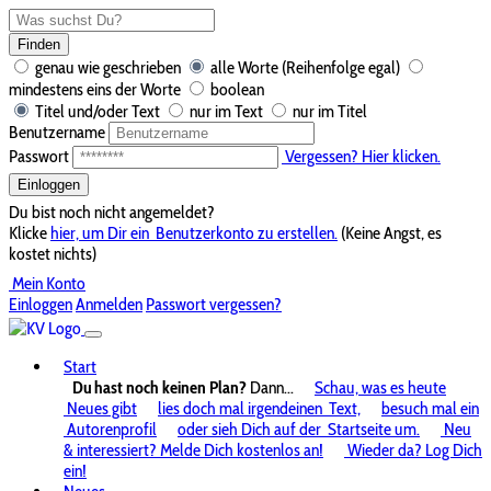
Finden
genau wie geschrieben
alle Worte (Reihenfolge egal)
mindestens eins der Worte
boolean
Titel und/oder Text
nur im Text
nur im Titel
Benutzername
Passwort
Vergessen? Hier klicken.
Einloggen
Du bist noch nicht angemeldet?
Klicke
hier, um Dir ein
Benutzerkonto zu erstellen.
(Keine Angst, es
kostet nichts)
Mein Konto
Einloggen
Anmelden
Passwort vergessen?
Start
Du hast noch keinen Plan?
Dann...
Schau, was es heute
Neues gibt
lies doch mal irgendeinen
Text,
besuch mal ein
Autorenprofil
oder sieh Dich auf der
Startseite um.
Neu
& interessiert? Melde Dich kostenlos an!
Wieder da? Log Dich
ein!