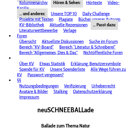
Kolumnenarchiv
Hören & Sehen:
Hörtexte
Video-
Kanäle
... und anderes:
Unsere TOP 10
Daily Challenge
Projekte mit Texten
Plagiate
Bücher unserer Autoren
KV-Bibliothek
Aktuelle Rezensionen
... Passt dazu:
Literaturwettbewerbe
Verlage
Foren
Übersicht
Aktuellste Diskussionen
Suche im Forum
Bereich "KV-Board"
Bereich "Literatur & Schreiberei"
Bereich "Allgemeines, Dies & Das"
Nichtöffentliche Foren
Über KV
Etwas Statistik
Erklärung: Benutzersymbole
Spende für KV
Unsere Spenderliste
Alle Wege führen zu
KV
Passwort vergessen?
§§
Nutzungsbedingungen
Verifizierung
Urheberrecht
Avatare & Bilder
Stalking
Datenschutzerklärung
Impressum
neuSCHNEEBALLade
Ballade zum Thema Natur