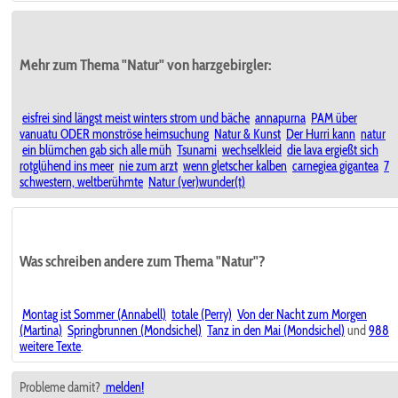
Mehr zum Thema "Natur" von harzgebirgler:
eisfrei sind längst meist winters strom und bäche
annapurna
PAM über
vanuatu ODER monströse heimsuchung
Natur & Kunst
Der Hurri kann
natur
ein blümchen gab sich alle müh
Tsunami
wechselkleid
die lava ergießt sich
rotglühend ins meer
nie zum arzt
wenn gletscher kalben
carnegiea gigantea
7
schwestern, weltberühmte
Natur (ver)wunder(t)
Was schreiben andere zum Thema "Natur"?
Montag ist Sommer (Annabell)
totale (Perry)
Von der Nacht zum Morgen
(Martina)
Springbrunnen (Mondsichel)
Tanz in den Mai (Mondsichel)
und
988
weitere Texte
.
Probleme damit?
melden!