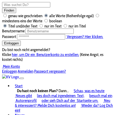
Finden
genau wie geschrieben
alle Worte (Reihenfolge egal)
mindestens eins der Worte
boolean
Titel und/oder Text
nur im Text
nur im Titel
Benutzername
Passwort
Vergessen? Hier klicken.
Einloggen
Du bist noch nicht angemeldet?
Klicke
hier, um Dir ein
Benutzerkonto zu erstellen.
(Keine Angst, es
kostet nichts)
Mein Konto
Einloggen
Anmelden
Passwort vergessen?
Start
Du hast noch keinen Plan?
Dann...
Schau, was es heute
Neues gibt
lies doch mal irgendeinen
Text,
besuch mal ein
Autorenprofil
oder sieh Dich auf der
Startseite um.
Neu
& interessiert? Melde Dich kostenlos an!
Wieder da? Log Dich
ein!