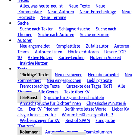
Neues
Alles, was heute
neu ist
Neue
Texte
Neue
Kommentare
Neue
Autoren
Neue
Forenbeiträge
Neue
Hörtexte
Neue
Termine
Suche
Suche nach Texten
Schlagwortsuche
Suche nach
Themen
Suche nach Autoren
Suche im Forum
Autoren
Neu angemeldet
Komplettliste
Zufallsautor
Autoren-
Teams
Autoren-Listen
Hörtext-Autoren
Unsere TOP
10
Aktive Nutzer
Kartei-Leichen
Nutzer in Auszeit
Inaktive Nutzer
Texte
"Richtige" Texte:
Neu erschienen
Neu überarbeitet
Neu
kommentiert
Neu eingesprochen
Lieblingstexte
Fremdsprachige Texte
Kurztexte des Tages (KdT)
Alle
Themen
Alle Genres
Texte über KV
Kunst:
Sprüche für Zigarettenschachteln
klein
Anmachsprüche für Dichter*innen
Chinesische Minister &
Co.
Der KV-Friedhof
Berühmte letzte Worte
Lieber KV
als gar keine Literatur
Warum heißt es eigentlich...?
Werbeanzeigen für KV
Best of SPAM
Fundgrube
"Deutsch"
Kolumnen:
Autorenkolumnen
Teamkolumnen