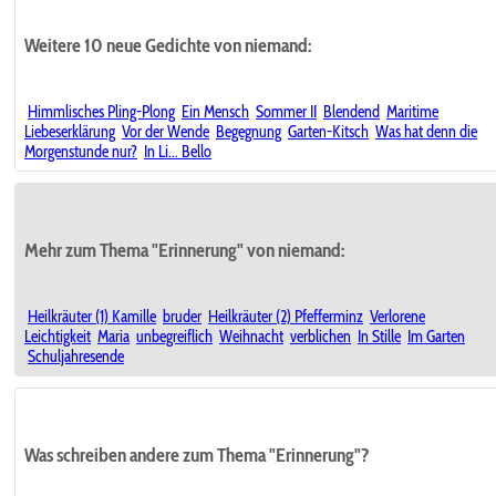
Weitere 10 neue Gedichte von niemand:
Himmlisches Pling-Plong
Ein Mensch
Sommer II
Blendend
Maritime
Liebeserklärung
Vor der Wende
Begegnung
Garten-Kitsch
Was hat denn die
Morgenstunde nur?
In Li... Bello
Mehr zum Thema "Erinnerung" von niemand:
Heilkräuter (1) Kamille
bruder
Heilkräuter (2) Pfefferminz
Verlorene
Leichtigkeit
Maria
unbegreiflich
Weihnacht
verblichen
In Stille
Im Garten
Schuljahresende
Was schreiben andere zum Thema "Erinnerung"?