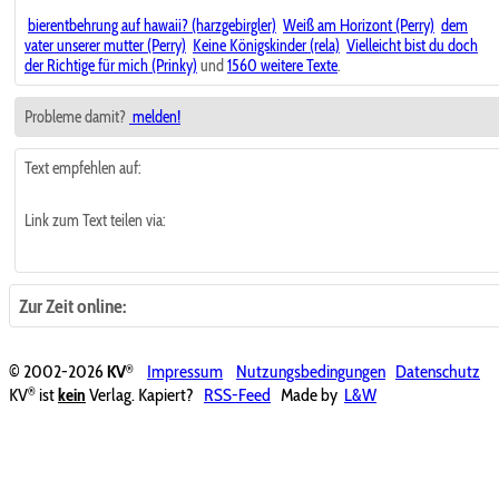
bierentbehrung auf hawaii? (harzgebirgler)
Weiß am Horizont (Perry)
dem
vater unserer mutter (Perry)
Keine Königskinder (rela)
Vielleicht bist du doch
der Richtige für mich (Prinky)
und
1560 weitere Texte
.
Probleme damit?
melden!
Text empfehlen auf:
Link zum Text teilen via:
Zur Zeit online:
®
© 2002-2026
KV
Impressum
Nutzungsbedingungen
Datenschutz
®
KV
ist
kein
Verlag. Kapiert?
RSS-Feed
Made by
L&W