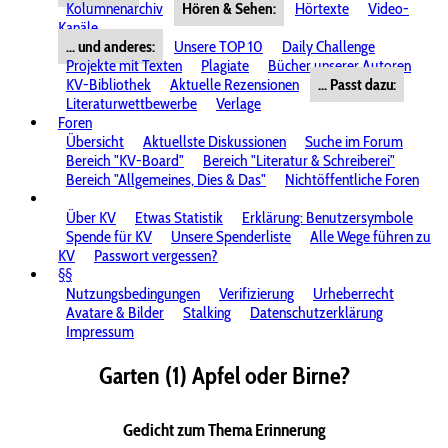
Kolumnenarchiv
Hören & Sehen:
Hörtexte
Video-
Kanäle
... und anderes:
Unsere TOP 10
Daily Challenge
Projekte mit Texten
Plagiate
Bücher unserer Autoren
KV-Bibliothek
Aktuelle Rezensionen
... Passt dazu:
Literaturwettbewerbe
Verlage
Foren
Übersicht
Aktuellste Diskussionen
Suche im Forum
Bereich "KV-Board"
Bereich "Literatur & Schreiberei"
Bereich "Allgemeines, Dies & Das"
Nichtöffentliche Foren
Über KV
Etwas Statistik
Erklärung: Benutzersymbole
Spende für KV
Unsere Spenderliste
Alle Wege führen zu
KV
Passwort vergessen?
§§
Nutzungsbedingungen
Verifizierung
Urheberrecht
Avatare & Bilder
Stalking
Datenschutzerklärung
Impressum
Garten (1) Apfel oder Birne?
Gedicht zum Thema Erinnerung