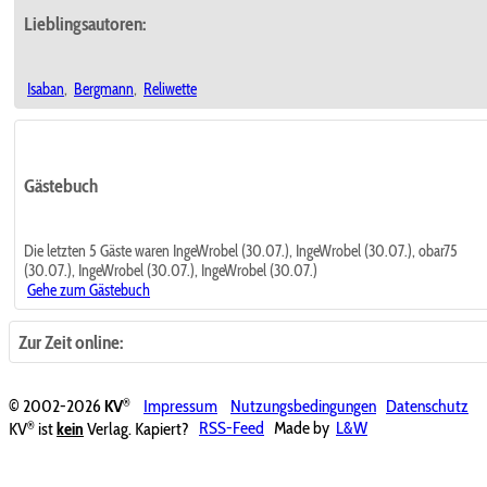
Lieblingsautoren:
Isaban
,
Bergmann
,
Reliwette
Gästebuch
Die letzten 5 Gäste waren IngeWrobel (30.07.), IngeWrobel (30.07.), obar75
(30.07.), IngeWrobel (30.07.), IngeWrobel (30.07.)
Gehe zum Gästebuch
Zur Zeit online:
®
© 2002-2026
KV
Impressum
Nutzungsbedingungen
Datenschutz
®
KV
ist
kein
Verlag. Kapiert?
RSS-Feed
Made by
L&W