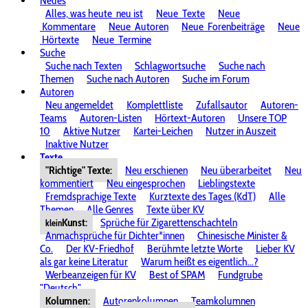
Neues
Alles, was heute
neu ist
Neue
Texte
Neue
Kommentare
Neue
Autoren
Neue
Forenbeiträge
Neue
Hörtexte
Neue
Termine
Suche
Suche nach Texten
Schlagwortsuche
Suche nach
Themen
Suche nach Autoren
Suche im Forum
Autoren
Neu angemeldet
Komplettliste
Zufallsautor
Autoren-
Teams
Autoren-Listen
Hörtext-Autoren
Unsere TOP
10
Aktive Nutzer
Kartei-Leichen
Nutzer in Auszeit
Inaktive Nutzer
Texte
"Richtige" Texte:
Neu erschienen
Neu überarbeitet
Neu
kommentiert
Neu eingesprochen
Lieblingstexte
Fremdsprachige Texte
Kurztexte des Tages (KdT)
Alle
Themen
Alle Genres
Texte über KV
Kunst:
Sprüche für Zigarettenschachteln
klein
Anmachsprüche für Dichter*innen
Chinesische Minister &
Co.
Der KV-Friedhof
Berühmte letzte Worte
Lieber KV
als gar keine Literatur
Warum heißt es eigentlich...?
Werbeanzeigen für KV
Best of SPAM
Fundgrube
"Deutsch"
Kolumnen:
Autorenkolumnen
Teamkolumnen