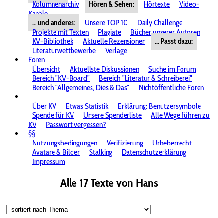
Kolumnenarchiv
Hören & Sehen:
Hörtexte
Video-
Kanäle
... und anderes:
Unsere TOP 10
Daily Challenge
Projekte mit Texten
Plagiate
Bücher unserer Autoren
KV-Bibliothek
Aktuelle Rezensionen
... Passt dazu:
Literaturwettbewerbe
Verlage
Foren
Übersicht
Aktuellste Diskussionen
Suche im Forum
Bereich "KV-Board"
Bereich "Literatur & Schreiberei"
Bereich "Allgemeines, Dies & Das"
Nichtöffentliche Foren
Über KV
Etwas Statistik
Erklärung: Benutzersymbole
Spende für KV
Unsere Spenderliste
Alle Wege führen zu
KV
Passwort vergessen?
§§
Nutzungsbedingungen
Verifizierung
Urheberrecht
Avatare & Bilder
Stalking
Datenschutzerklärung
Impressum
Alle 17 Texte von Hans