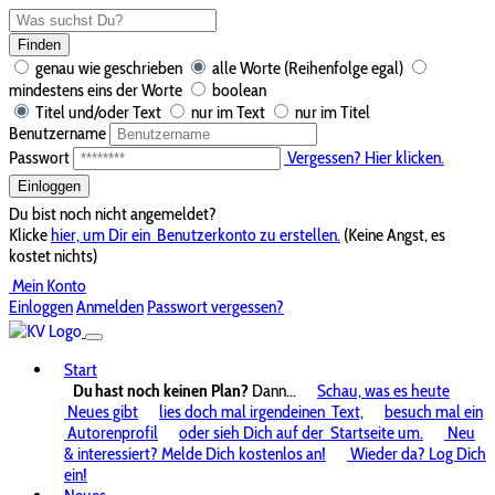
Finden
genau wie geschrieben
alle Worte (Reihenfolge egal)
mindestens eins der Worte
boolean
Titel und/oder Text
nur im Text
nur im Titel
Benutzername
Passwort
Vergessen? Hier klicken.
Einloggen
Du bist noch nicht angemeldet?
Klicke
hier, um Dir ein
Benutzerkonto zu erstellen.
(Keine Angst, es
kostet nichts)
Mein Konto
Einloggen
Anmelden
Passwort vergessen?
Start
Du hast noch keinen Plan?
Dann...
Schau, was es heute
Neues gibt
lies doch mal irgendeinen
Text,
besuch mal ein
Autorenprofil
oder sieh Dich auf der
Startseite um.
Neu
& interessiert? Melde Dich kostenlos an!
Wieder da? Log Dich
ein!