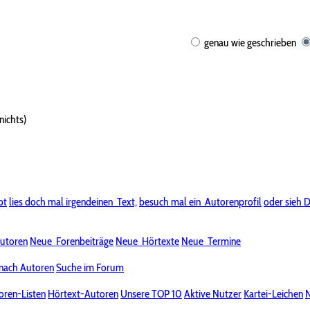
genau wie geschrieben
nichts)
bt
lies doch mal irgendeinen
Text,
besuch mal ein
Autorenprofil
oder sieh D
utoren
Neue
Forenbeiträge
Neue
Hörtexte
Neue
Termine
nach Autoren
Suche im Forum
oren-Listen
Hörtext-Autoren
Unsere TOP 10
Aktive Nutzer
Kartei-Leichen
N