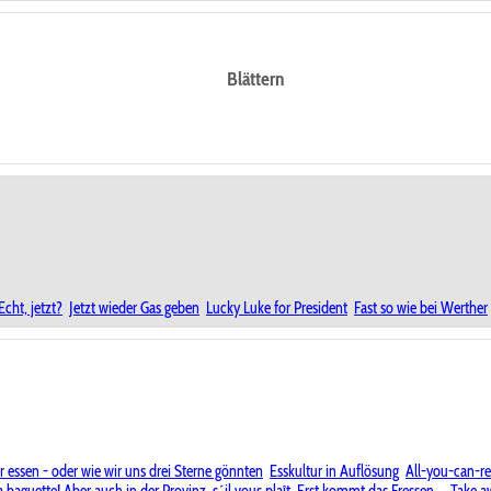
Blättern
cht, jetzt?
Jetzt wieder Gas geben
Lucky Luke for President
Fast so wie bei Werther
 essen - oder wie wir uns drei Sterne gönnten
Esskultur in Auflösung
All-you-can-re