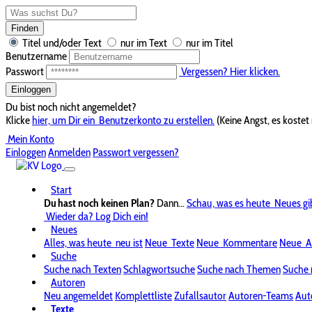
Finden
Titel und/oder Text
nur im Text
nur im Titel
Benutzername
Passwort
Vergessen? Hier klicken.
Einloggen
Du bist noch nicht angemeldet?
Klicke
hier, um Dir ein
Benutzerkonto zu erstellen.
(Keine Angst, es kostet 
Mein Konto
Einloggen
Anmelden
Passwort vergessen?
Start
Du hast noch keinen Plan?
Dann...
Schau, was es heute
Neues gi
Wieder da? Log Dich ein!
Neues
Alles, was heute
neu ist
Neue
Texte
Neue
Kommentare
Neue
A
Suche
Suche nach Texten
Schlagwortsuche
Suche nach Themen
Suche 
Autoren
Neu angemeldet
Komplettliste
Zufallsautor
Autoren-Teams
Aut
Texte