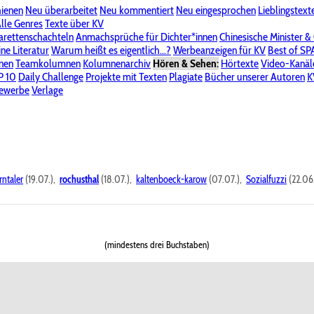
hienen
Neu überarbeitet
Neu kommentiert
Neu eingesprochen
Lieblingstext
-Board"
lle Genres
Bereich "Literatur & Schreiberei"
Texte über KV
Bereich "Allgemeines, Dies & Das"
arettenschachteln
Anmachsprüche für Dichter*innen
Chinesische Minister &
ine Literatur
 KV
Unsere Spenderliste
Warum heißt es eigentlich...?
Alle Wege führen zu KV
Werbeanzeigen für KV
Passwort vergessen?
Best of S
nen
Teamkolumnen
Kolumnenarchiv
Hören & Sehen:
Hörtexte
Video-Kanäl
er
P 10
Stalking
Daily Challenge
Datenschutzerklärung
Projekte mit Texten
Impressum
Plagiate
Bücher unserer Autoren
K
bewerbe
Verlage
rntaler
(19.07.),
rochusthal
(18.07.),
kaltenboeck-karow
(07.07.),
Sozialfuzzi
(22.06
(mindestens drei Buchstaben)