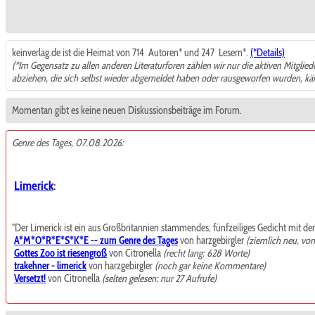
keinverlag.de ist die Heimat von 714
Autoren* und 247
Lesern*.
(*Details)
(*Im Gegensatz zu allen anderen Literaturforen zählen wir nur die aktiven Mitglie
abziehen, die sich selbst wieder abgemeldet haben oder rausgeworfen wurden, k
Momentan gibt es keine neuen Diskussionsbeiträge im Forum.
Genre des Tages, 07.08.2026:
Limerick
:
"Der Limerick ist ein aus Großbritannien stammendes, fünfzeiliges Gedicht mit de
A*M*O*R*E*S*K*E -- zum Genre des Tages
von harzgebirgler
(ziemlich neu, vo
Gottes Zoo ist riesengroß
von Citronella
(recht lang: 628 Worte)
trakehner - limerick
von harzgebirgler
(noch gar keine Kommentare)
Versetzt!
von Citronella
(selten gelesen: nur 27 Aufrufe)