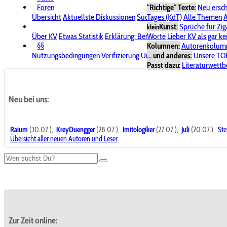
Foren
"Richtige" Texte:
Neu ersc
Übersicht
Aktuellste Diskussionen
Suche im Forum
Tages (KdT)
Alle Themen
Bereich "KV
A
Kunst:
Sprüche für Zig
klein
Über KV
Etwas Statistik
Erklärung: Benutzersymbole
Worte
Lieber KV als gar ke
Spende für
§§
Kolumnen:
Autorenkolum
Nutzungsbedingungen
Verifizierung
Urheberrecht
... und anderes:
Avatare & Bild
Unsere TO
Passt dazu:
Literaturwett
Neu bei uns:
Raium
(30.07.),
KreyDuengger
(28.07.),
Imitologiker
(27.07.),
Juli
(20.07.),
Ste
Übersicht aller neuen Autoren und Leser
Zur Zeit online: