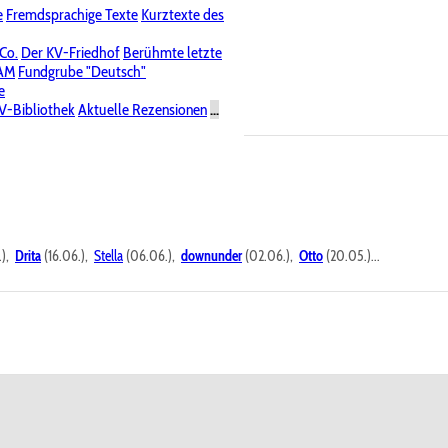
e
Fremdsprachige Texte
Kurztexte des
Nichtöffentliche Foren
 Co.
Der KV-Friedhof
Berühmte letzte
PAM
Fundgrube "Deutsch"
e
V-Bibliothek
Aktuelle Rezensionen
...
.),
Drita
(16.06.),
Stella
(06.06.),
downunder
(02.06.),
Otto
(20.05.)...