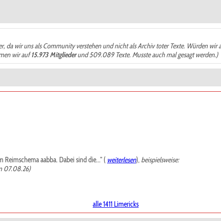
der, da wir uns als Community verstehen und nicht als Archiv toter Texte. Würden wir 
ämen wir auf
15.973 Mitglieder
und 509.089 Texte. Musste auch mal gesagt werden.)
m Reimschema aabba. Dabei sind die..." (
weiterlesen
),
beispielsweise:
m 07.08.26)
alle 1411 Limericks