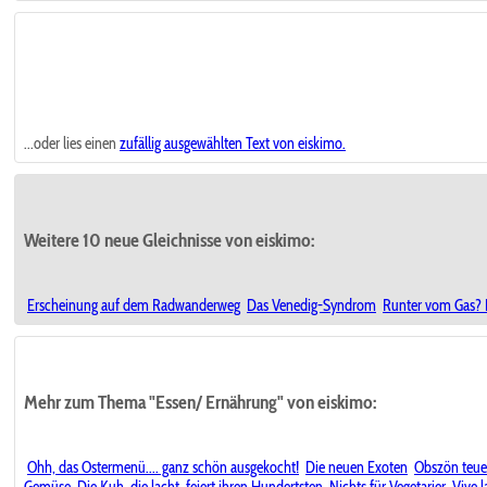
...oder lies einen
zufällig ausgewählten
Text von eiskimo.
Weitere 10 neue Gleichnisse von eiskimo:
Erscheinung auf dem Radwanderweg
Das Venedig-Syndrom
Runter vom Gas? E
Mehr zum Thema "Essen/ Ernährung" von eiskimo:
Ohh, das Ostermenü.... ganz schön ausgekocht!
Die neuen Exoten
Obszön teuer